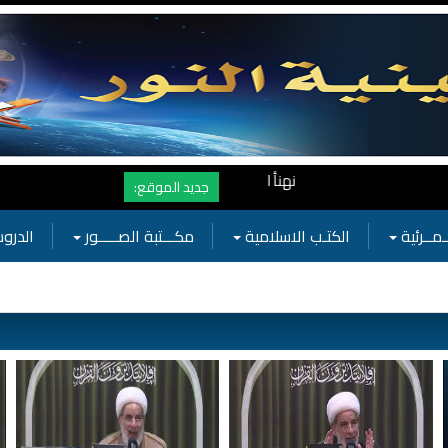
نهنأ المتابعين لموفع النور بوصول المشاهدات الى الرقم القياسي 11 مليون مشاهدة خلال فترة قصيرة وهذا كله بجهودكم واهتمامكم بفعاليات 
جديد الموقع:
ـمــرئية
الكتـب الاسلامية
مكـــتبة الصـــــور
الدروس