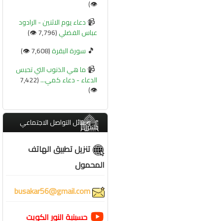
👁️)
📹
دعاء يوم الاثنين - الرادود
عباس الفضلي
(7,796 👁️)
🎵
سورة البقرة
(7,608 👁️)
📹
ما هي الذنوب التي تحبس
الدعاء - دعاء كمي...
(7,422
👁️)
وسائل التواصل الاجتماعي
تنزيل تطبيق الهاتف
المحمول
busakar56@gmail.com
حسينية النور الكويت