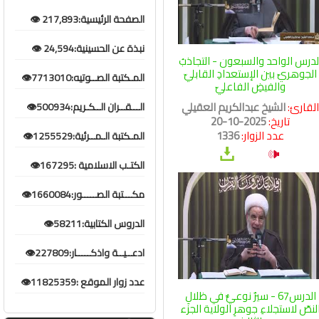
الصفحة الرئيسية:217,893 👁️
نبذة عن الحسينية:24,594 👁️
لدرس الواحد والسبعون - التجاذبُ
الجوهريّ بين الإستعدادِ القابليّ
المـكتبة الصــوتيه:7713010👁️
والفيضِ الفاعليّ
لقارئ:
الشيخ عبدالكريم العقيلي
الـــقــران الــكـريم:500934👁️
تاريخ:
2025-10-20
عدد الزوار:
1336
المـكتبة الـمــرئية:1255529👁️
الكتـب الاسلامية :167295👁️
مكـــتبة الصـــــور:1660084👁️
الدروس الكتابية:58211👁️
ادعــيــة واذكـــــار:227809👁️
عدد زوار الموقع :11825359👁️
الدرس67 - سيرٌ نوعيٌّ في ظلالِ
لنصّ لاستجلاءِ جوهرِ الولاية الجزء