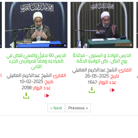
الدرس الواحد و الستون - فذلَكةُ
الدرس 60 تحليلٌ واقعيّ للنصّ في
ا
روحِ النصّ ، نصّ الولايةِ الحقّة
مُفرادتِه وفقاً للموازيين الجزء
الثاني
القارئ:
الشيخ عبدالكريم العقيلي
القارئ:
الشيخ عبدالكريم العقيلي
ا
تاريخ:
2025-05-26
تاريخ:
2025-02-10
عدد الزوار:
1647
عدد الزوار:
2098
Next »
« Previous