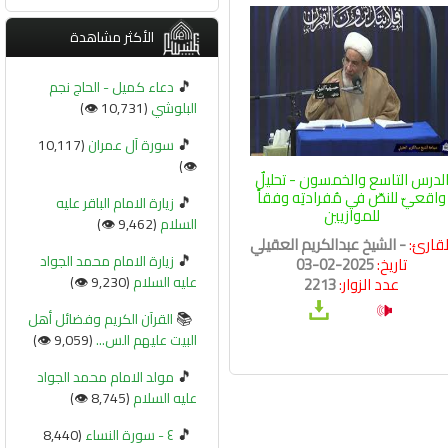
الأكثر مشاهدة
🎵
دعاء كميل - الحاج نجم
البلوشي
(10,731 👁️)
🎵
سورة آل عمران
(10,117
👁️)
لدرس التاسع والخمسون - تحليلٌ
واقعيّ للنصّ في مُفرادتِه وفقاً
🎵
زيارة الامام الباقر عليه
للموازيين
السلام
(9,462 👁️)
لقارئ:
- الشيخ عبدالكريم العقيلي
🎵
زيارة الامام محمد الجواد
تاريخ:
2025-02-03
عليه السلام
(9,230 👁️)
عدد الزوار:
2213
📚
القرآن الكريم وفضائل أهل
البيت عليهم الس...
(9,059 👁️)
🎵
مولد الامام محمد الجواد
عليه السلام
(8,745 👁️)
🎵
٤ - سورة النساء
(8,440