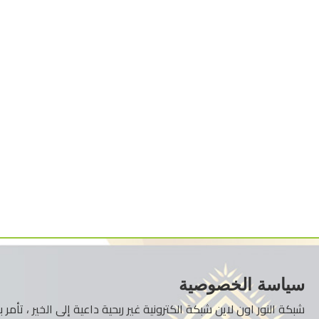
سياسة الخصوصية
شبكة النور اون لاين شبكة الكترونية غير ربحية داعية إلى الخير ، تأم