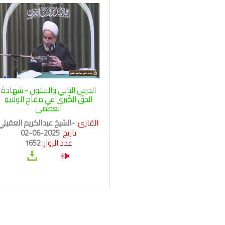
الدرس الثاني والستون - شهادةُ
الحقّ الكُبرى في مقامِ الولايةِ
العظمى
القارئ:
-الشيخ عبدالكريم العقيلي
تاريخ:
2025-06-02
عدد الزوار:
1652