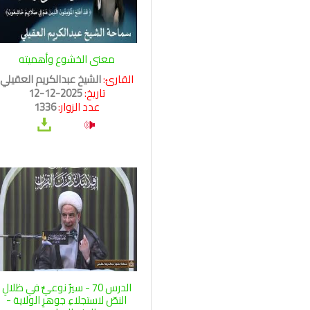
معنى الخشوع وأهميته
القارئ:
الشيخ عبدالكريم العقيلي
تاريخ:
2025-12-12
عدد الزوار:
1336
الدرس 70 - سيرٌ نوعيٌّ في ظلالِ
النصّ لاستجلاءِ جوهرِ الولاية -