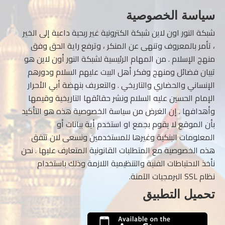
سياسة الخصوصية
شبكة النور اون لاين شبكة الكترونية غير ربحية داعية إلى الخير
، تأمر بالمعروف وتنهى عن المنكر ، وترفع راية الحق وفق
منهج الإسلام . من المهام الرئيسية لشبكة النور أون لاين هو
تبيان فضائل ومنهج وفكر أهل البيت عليهم السلام ودورهم
الإنساني والحضاري والتاريخي . والتعريف بنهضة أبي الأحرار
الإمام الحسين عليه السلام ونشر حقائقها التاريخية وقيمها
وأهدافها . إن الغرض من سياسة الخصوصية هذه هو التأكيد
بأن الموقع لا يقوم بجمع او استخدم أية بيانات أو
المعلومات البنكية وغيرها للمستخدمين ونسعى لان تتفق
هذه الخصوصية مع المتطلبات القانونية المتعارف عليها . نحن
نأخذ الاحتياطات الفنية والتنظيمية اللازمة وذلك باستخدام
نظام SSL البرمجيات الآمنة.
تحميل التطبيق