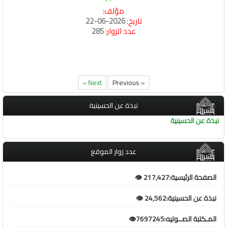
مؤلف:
تاريخ:
2026-06-22
عدد الزوار:
285
Next »
« Previous
نبذة عن الحسينية
نبذة عن الحسينية
عدد زوار الموقع
الصفحة الرئيسية:217,427 👁️
نبذة عن الحسينية:24,562 👁️
المـكتبة الصــوتيه:7697245👁️