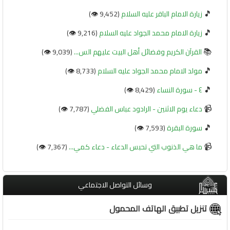
🎵
زيارة الامام الباقر عليه السلام
(9,452 👁️)
🎵
زيارة الامام محمد الجواد عليه السلام
(9,216 👁️)
📚
القرآن الكريم وفضائل أهل البيت عليهم الس...
(9,039 👁️)
🎵
مولد الامام محمد الجواد عليه السلام
(8,733 👁️)
🎵
٤ - سورة النساء
(8,429 👁️)
📹
دعاء يوم الاثنين - الرادود عباس الفضلي
(7,787 👁️)
🎵
سورة البقرة
(7,593 👁️)
📹
ما هي الذنوب التي تحبس الدعاء - دعاء كمي...
(7,367 👁️)
وسائل التواصل الاجتماعي
تنزيل تطبيق الهاتف المحمول