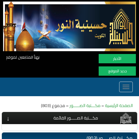
نهنأ المتابعين لموفع النور بوصول المشاهدات الى الرقم القياسي 11 مليون مشاهدة خلال فترة قصيرة وهذا كله بجهودكم واه
الأخبار
جديد الموقع:
Toggle
navigation
الصفحة الرئيسية
«
مكـــتبة الصـــــور
« مجموع (803)
↓
مكـــتبة الصـــــور القائمة
مكـــتبة الصـــــور (803)