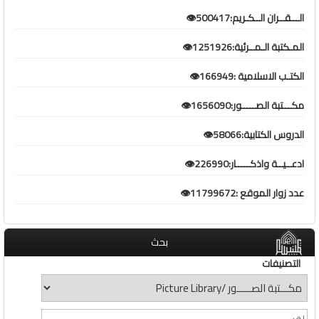
الـــقــران الــكـريم:500417👁️
المـكتبة الـمــرئية:1251926👁️
الكتـب الاسلامية :166949👁️
مكـــتبة الصـــــور:1656090👁️
الدروس الكتابية:58066👁️
ادعــيــة واذكـــــار:226990👁️
عدد زوار الموقع :11799672👁️
بحث
التصنيفات