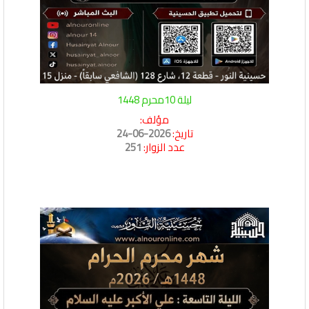
ليلة 10محرم 1448
مؤلف:
تاريخ:
2026-06-24
عدد الزوار:
251