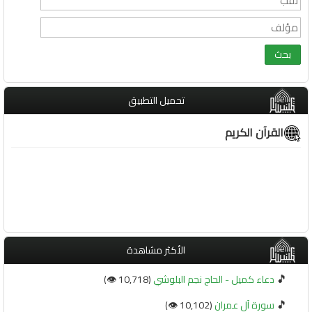
تحميل التطبيق
القرآن الكريم
الأكثر مشاهدة
🎵
دعاء كميل - الحاج نجم البلوشي
(10,718 👁️)
🎵
سورة آل عمران
(10,102 👁️)