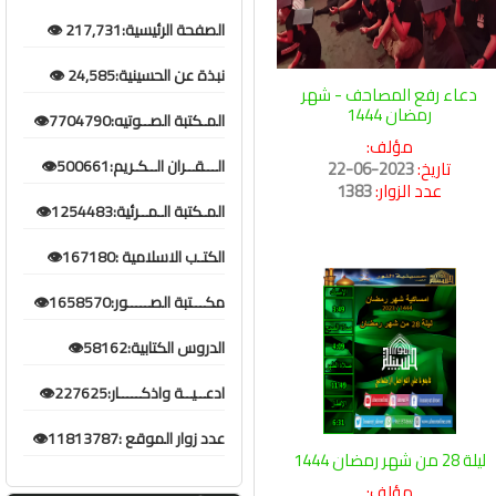
الصفحة الرئيسية:217,731 👁️
نبذة عن الحسينية:24,585 👁️
دعاء رفع المصاحف - شهر
رمضان 1444
المـكتبة الصــوتيه:7704790👁️
مؤلف:
الـــقــران الــكـريم:500661👁️
تاريخ:
2023-06-22
عدد الزوار:
1383
المـكتبة الـمــرئية:1254483👁️
الكتـب الاسلامية :167180👁️
مكـــتبة الصـــــور:1658570👁️
الدروس الكتابية:58162👁️
ادعــيــة واذكـــــار:227625👁️
عدد زوار الموقع :11813787👁️
ليلة 28 من شهر رمضان 1444
مؤلف: