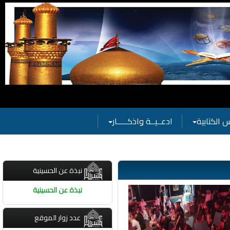
 الكتابية
ادعــيــة واذكـــــار
نبذة عن الحسينية
نبذة عن الحسينية
عدد زوار الموقع