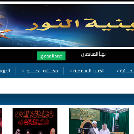
نهنأ المتابعين لموفع النور بوصول المشاهدات الى الرقم القياسي 11 مليون مشاهدة خلال فترة قصيرة وهذا كله بجهودكم واهتمامكم بفعاليات الحسينية
جديد الموقع:
ـمــرئية
الكتـب الاسلامية
مكـــتبة الصـــــور
الدروس