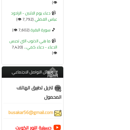
👁️)
📹
دعاء يوم الاثنين - الرادود
عباس الفضلي
(7,792 👁️)
🎵
سورة البقرة
(7,602 👁️)
📹
ما هي الذنوب التي تحبس
الدعاء - دعاء كمي...
(7,420
👁️)
وسائل التواصل الاجتماعي
تنزيل تطبيق الهاتف
المحمول
busakar56@gmail.com
حسينية النور الكويت