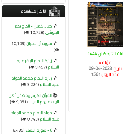
الأكثر مشاهدة
🎵
دعاء كميل - الحاج نجم
البلوشي
(10,728 👁️)
🎵
سورة آل عمران
(10,109
👁️)
ليلة 21 رمضان 1444
🎵
زيارة الامام الباقر عليه
مؤلف:
السلام
(9,457 👁️)
تاريخ:
2023-04-09
عدد الزوار:
1561
🎵
زيارة الامام محمد الجواد
عليه السلام
(9,224 👁️)
📚
القرآن الكريم وفضائل أهل
البيت عليهم الس...
(9,051 👁️)
🎵
مولد الامام محمد الجواد
عليه السلام
(8,743 👁️)
🎵
٤ - سورة النساء
(8,435