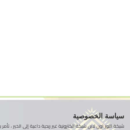
سياسة الخصوصية
شبكة النور اون لاين شبكة الكترونية غير ربحية داعية إلى الخير ، تأم