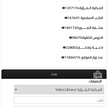
المـكتبة الـمــرئية:1257174👁️
الكتـب الاسلامية :167407👁️
مكـــتبة الصـــــور:1661720👁️
الدروس الكتابية:58270👁️
ادعــيــة واذكـــــار:228002👁️
عدد زوار الموقع :11834515👁️
بحث
التصنيفات