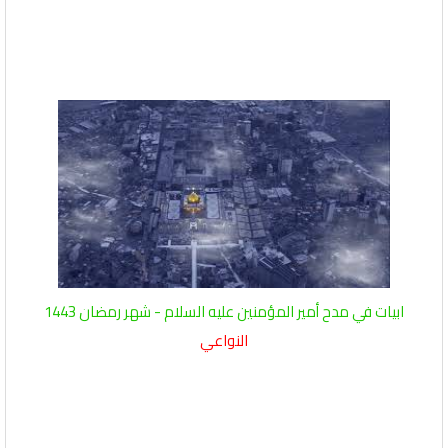
ابيات في مدح أمير المؤمنين عليه السلام - شهر رمضان 1443
النواعي