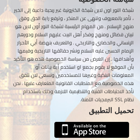
شبكة النور اون لاين شبكة الكترونية غير ربحية داعية إلى الخير
، تأمر بالمعروف وتنهى عن المنكر ، وترفع راية الحق وفق
منهج الإسلام . من المهام الرئيسية لشبكة النور أون لاين هو
تبيان فضائل ومنهج وفكر أهل البيت عليهم السلام ودورهم
الإنساني والحضاري والتاريخي . والتعريف بنهضة أبي الأحرار
الإمام الحسين عليه السلام ونشر حقائقها التاريخية وقيمها
وأهدافها . إن الغرض من سياسة الخصوصية هذه هو التأكيد
بأن الموقع لا يقوم بجمع او استخدم أية بيانات أو
المعلومات البنكية وغيرها للمستخدمين ونسعى لان تتفق
هذه الخصوصية مع المتطلبات القانونية المتعارف عليها . نحن
نأخذ الاحتياطات الفنية والتنظيمية اللازمة وذلك باستخدام
نظام SSL البرمجيات الآمنة.
تحميل التطبيق