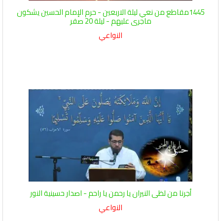
1445مقاطع من نعي ليلة الاربعين - حرم الإمام الحسين يشكون
ماجرى عليهم - ليلة 20 صفر
النواعي
أجرنا من لظى النيران يا رحمن يا راحم - اصدار حسينية النور
النواعي