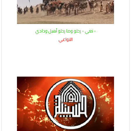
- نعي - رحلو وما رحلو أهيل ودادي
النواعي