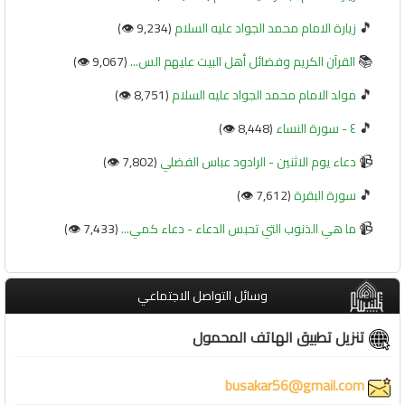
🎵
زيارة الامام محمد الجواد عليه السلام
(9,234 👁️)
📚
القرآن الكريم وفضائل أهل البيت عليهم الس...
(9,067 👁️)
🎵
مولد الامام محمد الجواد عليه السلام
(8,751 👁️)
🎵
٤ - سورة النساء
(8,448 👁️)
📹
دعاء يوم الاثنين - الرادود عباس الفضلي
(7,802 👁️)
🎵
سورة البقرة
(7,612 👁️)
📹
ما هي الذنوب التي تحبس الدعاء - دعاء كمي...
(7,433 👁️)
وسائل التواصل الاجتماعي
تنزيل تطبيق الهاتف المحمول
busakar56@gmail.com