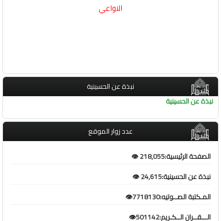
النواعي
نبذة عن الحسينية
نبذة عن الحسينية
عدد زوار الموقع
الصفحة الرئيسية:218,055 👁️
نبذة عن الحسينية:24,615 👁️
المـكتبة الصــوتيه:7718130👁️
الـــقــران الــكـريم:501142👁️