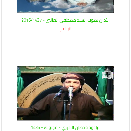
الأذان بصوت السيد مصطفى الغالبي - 2016/1437
النواعي
الرادود قحطان البديري - مجنونك - 1435