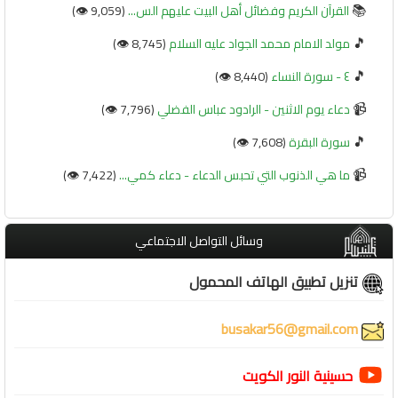
📚
القرآن الكريم وفضائل أهل البيت عليهم الس...
(9,059 👁️)
🎵
مولد الامام محمد الجواد عليه السلام
(8,745 👁️)
🎵
٤ - سورة النساء
(8,440 👁️)
📹
دعاء يوم الاثنين - الرادود عباس الفضلي
(7,796 👁️)
🎵
سورة البقرة
(7,608 👁️)
📹
ما هي الذنوب التي تحبس الدعاء - دعاء كمي...
(7,422 👁️)
وسائل التواصل الاجتماعي
تنزيل تطبيق الهاتف المحمول
busakar56@gmail.com
حسينية النور الكويت