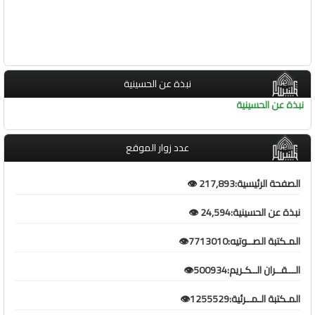
نبذة عن الحسينية
نبذة عن الحسينية
عدد زوار الموقع
الصفحة الرئيسية:217,893 👁️
نبذة عن الحسينية:24,594 👁️
المـكتبة الصــوتيه:7713010👁️
الـــقــران الــكـريم:500934👁️
المـكتبة الـمــرئية:1255529👁️