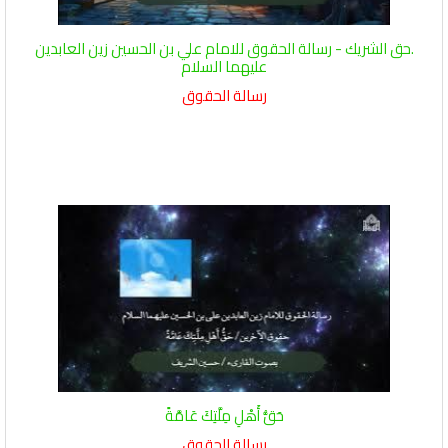
.حق الشريك - رسالة الحقوق للامام علي بن الحسين زين العابدين
عليهما السلام
رسالة الحقوق
حَقُّ أَهْلِ مِلَّتِكَ عَامَّةً
رسالة الحقوق