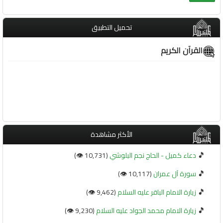
تحميل التطبيق
القرآن الكريم
الأكثر مشاهدة
🎵
دعاء كميل - الحاج نجم البلوشي
(10,731 👁️)
🎵
سورة آل عمران
(10,117 👁️)
🎵
زيارة الامام الباقر عليه السلام
(9,462 👁️)
🎵
زيارة الامام محمد الجواد عليه السلام
(9,230 👁️)