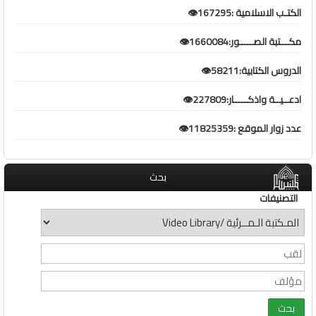
الكتـب الاسلامية :167295👁️
مكـــتبة الصـــــور:1660084👁️
الدروس الكتابية:58211👁️
ادعــيــة واذكـــــار:227809👁️
عدد زوار الموقع :11825359👁️
بحث
التصنيفات