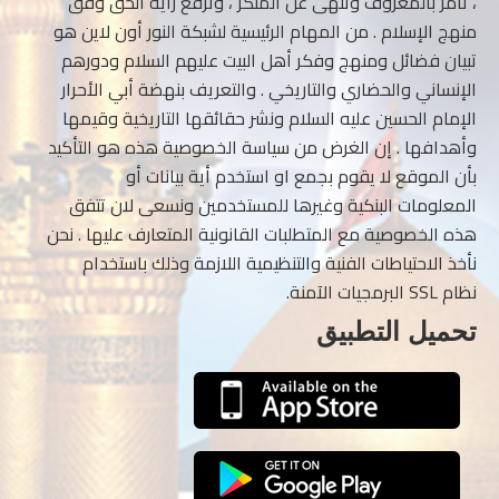
، تأمر بالمعروف وتنهى عن المنكر ، وترفع راية الحق وفق
منهج الإسلام . من المهام الرئيسية لشبكة النور أون لاين هو
تبيان فضائل ومنهج وفكر أهل البيت عليهم السلام ودورهم
الإنساني والحضاري والتاريخي . والتعريف بنهضة أبي الأحرار
الإمام الحسين عليه السلام ونشر حقائقها التاريخية وقيمها
وأهدافها . إن الغرض من سياسة الخصوصية هذه هو التأكيد
بأن الموقع لا يقوم بجمع او استخدم أية بيانات أو
المعلومات البنكية وغيرها للمستخدمين ونسعى لان تتفق
هذه الخصوصية مع المتطلبات القانونية المتعارف عليها . نحن
نأخذ الاحتياطات الفنية والتنظيمية اللازمة وذلك باستخدام
نظام SSL البرمجيات الآمنة.
تحميل التطبيق