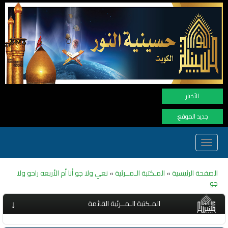
نهنأ المتابعين لموفع 
الأخبار
جديد الموقع:
Toggle
navigation
الصفحة الرئيسية
»
المـكتبة الـمــرئية
»
نعي ولا جو أنا أم الأربعه راحو ولا
جو
↓
المـكتبة الـمــرئية القائمة