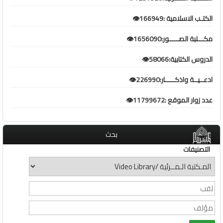
الكتـب الاسلامية :166949👁️
مكـــتبة الصـــــور:1656090👁️
الدروس الكتابية:58066👁️
ادعــيــة واذكـــــار:226990👁️
عدد زوار الموقع :11799672👁️
بحث
التصنيفات