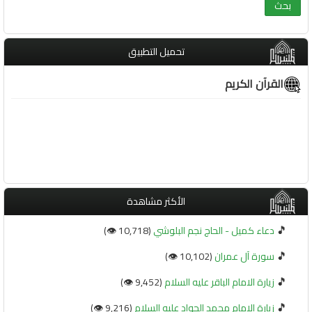
تحميل التطبيق
القرآن الكريم
الأكثر مشاهدة
🎵
دعاء كميل - الحاج نجم البلوشي
(10,718 👁️)
🎵
سورة آل عمران
(10,102 👁️)
🎵
زيارة الامام الباقر عليه السلام
(9,452 👁️)
🎵
زيارة الامام محمد الجواد عليه السلام
(9,216 👁️)