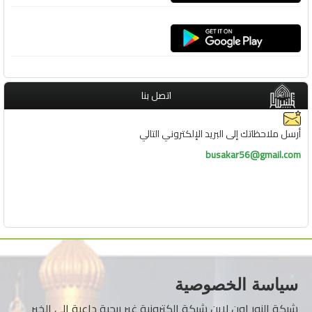
اتصل بنا
أرسل ملاحظاتك إلى البريد الإلكتروني التالي
busakar56@gmail.com
سياسة الخصوصية
شبكة النور اون لاين شبكة الكترونية غير ربحية داعية إلى الخير