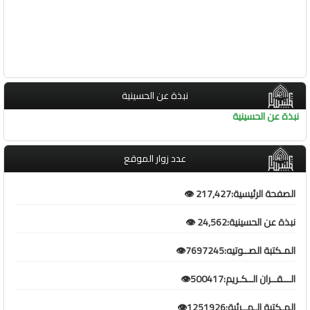
نبذة عن الحسينية
نبذة عن الحسينية
عدد زوار الموقع
الصفحة الرئيسية:217,427 👁️
نبذة عن الحسينية:24,562 👁️
المـكتبة الصــوتيه:7697245👁️
الـــقــران الــكـريم:500417👁️
المـكتبة الـمــرئية:1251926👁️