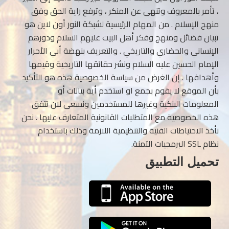
، تأمر بالمعروف وتنهى عن المنكر ، وترفع راية الحق وفق
منهج الإسلام . من المهام الرئيسية لشبكة النور أون لاين هو
تبيان فضائل ومنهج وفكر أهل البيت عليهم السلام ودورهم
الإنساني والحضاري والتاريخي . والتعريف بنهضة أبي الأحرار
الإمام الحسين عليه السلام ونشر حقائقها التاريخية وقيمها
وأهدافها . إن الغرض من سياسة الخصوصية هذه هو التأكيد
بأن الموقع لا يقوم بجمع او استخدم أية بيانات أو
المعلومات البنكية وغيرها للمستخدمين ونسعى لان تتفق
هذه الخصوصية مع المتطلبات القانونية المتعارف عليها . نحن
نأخذ الاحتياطات الفنية والتنظيمية اللازمة وذلك باستخدام
نظام SSL البرمجيات الآمنة.
تحميل التطبيق