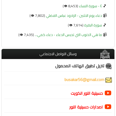
🎵
٤ - سورة النساء
(8,453 👁️)
📹
دعاء يوم الاثنين - الرادود عباس الفضلي
(7,802 👁️)
🎵
سورة البقرة
(7,614 👁️)
📹
ما هي الذنوب التي تحبس الدعاء - دعاء كمي...
(7,435 👁️)
وسائل التواصل الاجتماعي
تنزيل تطبيق الهاتف المحمول
busakar56@gmail.com
حسينية النور الكويت
اصدارات حسينية النور