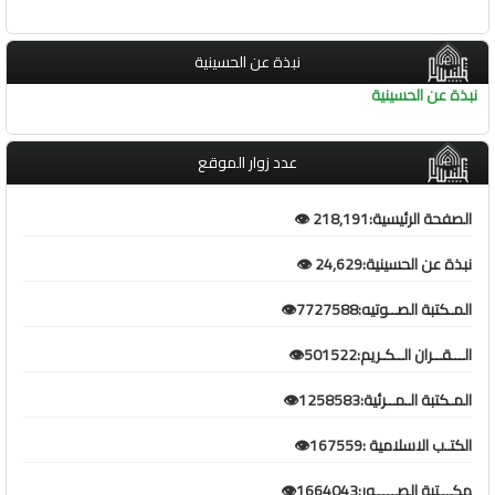
نبذة عن الحسينية
نبذة عن الحسينية
عدد زوار الموقع
الصفحة الرئيسية:218,191 👁️
نبذة عن الحسينية:24,629 👁️
المـكتبة الصــوتيه:7727588👁️
الـــقــران الــكـريم:501522👁️
المـكتبة الـمــرئية:1258583👁️
الكتـب الاسلامية :167559👁️
مكـــتبة الصـــــور:1664043👁️