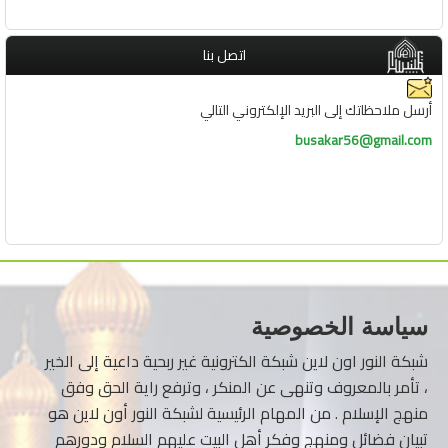
اتصل بنا
أرسل ملاحظاتك إلى البريد الإلكتروني التالي
busakar56@gmail.com
سياسة الخصوصية
شبكة النور اون لاين شبكة الكترونية غير ربحية داعية إلى الخير
، تأمر بالمعروف وتنهى عن المنكر ، وترفع راية الحق وفق
منهج الإسلام . من المهام الرئيسية لشبكة النور أون لاين هو
تبيان فضائل ومنهج وفكر أهل البيت عليهم السلام ودورهم