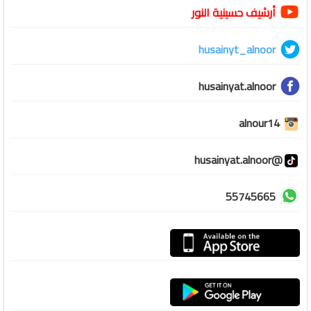
أرشيف حسينية النور
husainyt_alnoor
husainyat.alnoor
alnour14
@husainyat.alnoor
55745665