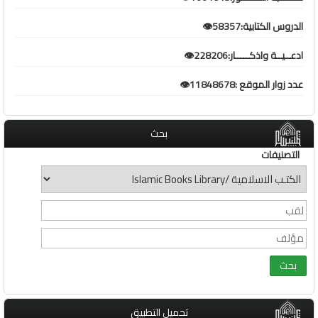
الدروس الكتابية:58357👁️
ادعــيــة واذكـــــار:228206👁️
عدد زوار الموقع :11848678👁️
بحث
التصنيفات
تحميل التطبيق