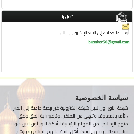
اتصل بنا
أرسل ملاحظاتك إلى البريد الإلكتروني التالي
busakar56@gmail.com
سياسة الخصوصية
شبكة النور اون لاين شبكة الكترونية غير ربحية داعية إلى الخير
، تأمر بالمعروف وتنهى عن المنكر ، وترفع راية الحق وفق
منهج الإسلام . من المهام الرئيسية لشبكة النور أون لاين هو
تبيان فضائل ومنهج وفكر أهل البيت عليهم السلام ودورهم