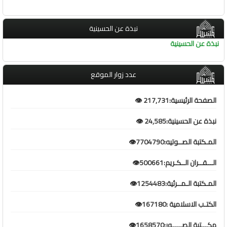
نبذة عن الحسينية
نبذة عن الحسينية
عدد زوار الموقع
الصفحة الرئيسية:217,731 👁️
نبذة عن الحسينية:24,585 👁️
المـكتبة الصــوتيه:7704790👁️
الـــقــران الــكـريم:500661👁️
المـكتبة الـمــرئية:1254483👁️
الكتـب الاسلامية :167180👁️
مكـــتبة الصـــــور:1658570👁️