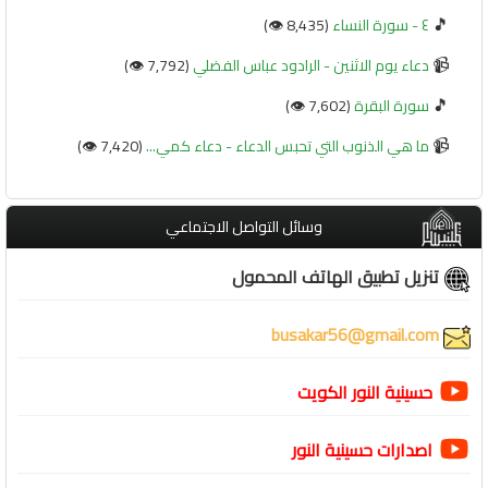
🎵
٤ - سورة النساء
(8,435 👁️)
📹
دعاء يوم الاثنين - الرادود عباس الفضلي
(7,792 👁️)
🎵
سورة البقرة
(7,602 👁️)
📹
ما هي الذنوب التي تحبس الدعاء - دعاء كمي...
(7,420 👁️)
وسائل التواصل الاجتماعي
تنزيل تطبيق الهاتف المحمول
busakar56@gmail.com
حسينية النور الكويت
اصدارات حسينية النور