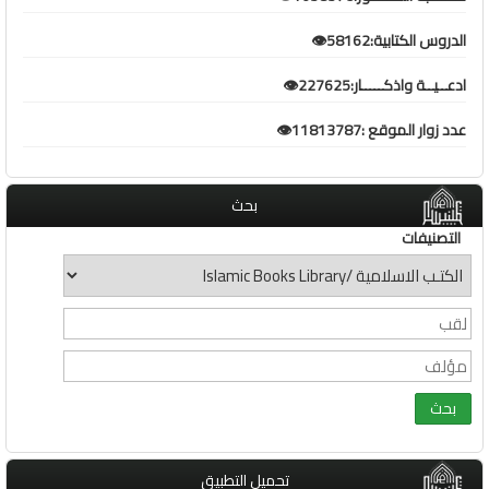
الدروس الكتابية:58162👁️
ادعــيــة واذكـــــار:227625👁️
عدد زوار الموقع :11813787👁️
بحث
التصنيفات
تحميل التطبيق