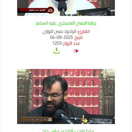
زيارة الحسن العسكري عليه السلام
القارئ:
الرادود حسن الوزان
تاريخ:
2025-09-04
عدد الزوار:
1253
زيارة وارث - القارئ عباس چرخي