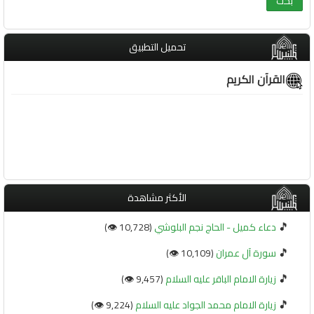
تحميل التطبيق
القرآن الكريم
الأكثر مشاهدة
🎵
دعاء كميل - الحاج نجم البلوشي
(10,728 👁️)
🎵
سورة آل عمران
(10,109 👁️)
🎵
زيارة الامام الباقر عليه السلام
(9,457 👁️)
🎵
زيارة الامام محمد الجواد عليه السلام
(9,224 👁️)