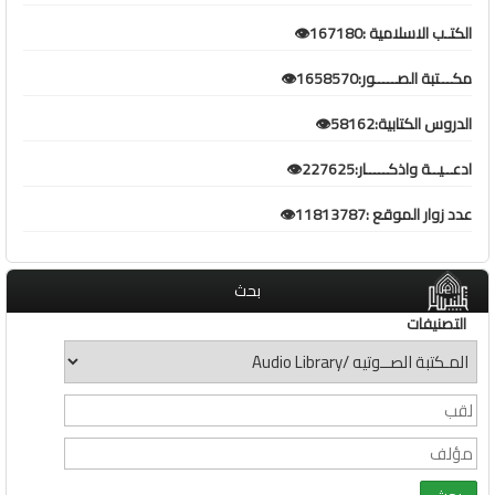
الكتـب الاسلامية :167180👁️
مكـــتبة الصـــــور:1658570👁️
الدروس الكتابية:58162👁️
ادعــيــة واذكـــــار:227625👁️
عدد زوار الموقع :11813787👁️
بحث
التصنيفات