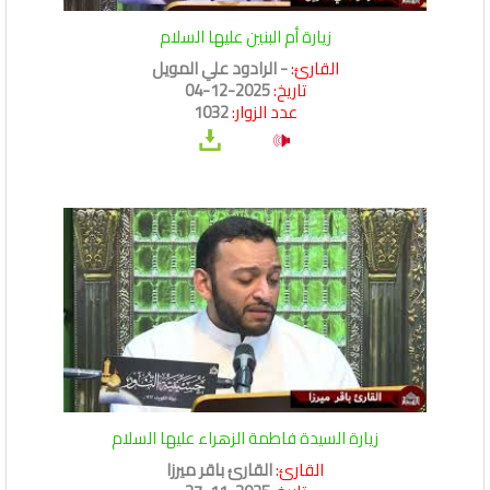
زيارة أم البنين عليها السلام
القارئ:
- الرادود علي المويل
تاريخ:
2025-12-04
عدد الزوار:
1032
زيارة السيدة فاطمة الزهراء عليها السلام
القارئ:
القارئ باقر ميرزا