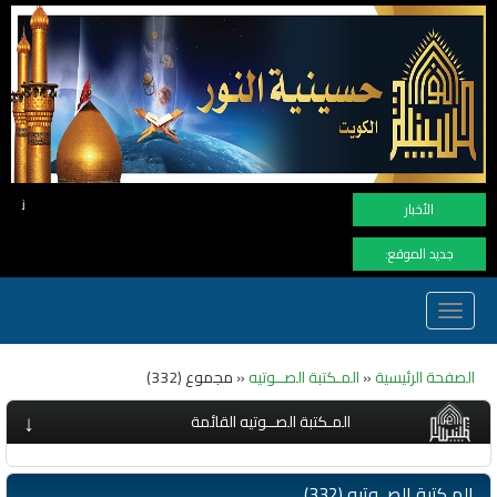
نهنأ المتابعين لموفع النور بوصول المشاهدات ال
الأخبار
جديد الموقع:
Toggle
navigation
الصفحة الرئيسية
«
المـكتبة الصــوتيه
« مجموع (332)
↓
المـكتبة الصــوتيه القائمة
المـكتبة الصــوتيه (332)