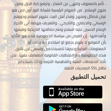
، تأمر بالمعروف وتنهى عن المنكر ، وترفع راية الحق وفق
منهج الإسلام . من المهام الرئيسية لشبكة النور أون لاين هو
تبيان فضائل ومنهج وفكر أهل البيت عليهم السلام ودورهم
الإنساني والحضاري والتاريخي . والتعريف بنهضة أبي الأحرار
الإمام الحسين عليه السلام ونشر حقائقها التاريخية وقيمها
وأهدافها . إن الغرض من سياسة الخصوصية هذه هو التأكيد
بأن الموقع لا يقوم بجمع او استخدم أية بيانات أو
المعلومات البنكية وغيرها للمستخدمين ونسعى لان تتفق
هذه الخصوصية مع المتطلبات القانونية المتعارف عليها . نحن
نأخذ الاحتياطات الفنية والتنظيمية اللازمة وذلك باستخدام
نظام SSL البرمجيات الآمنة.
تحميل التطبيق