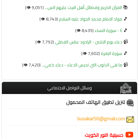
📚
القرآن الكريم وفضائل أهل البيت عليهم الس...
(9,051 👁️)
🎵
مولد الامام محمد الجواد عليه السلام
(8,743 👁️)
🎵
٤ - سورة النساء
(8,435 👁️)
📹
دعاء يوم الاثنين - الرادود عباس الفضلي
(7,792 👁️)
🎵
سورة البقرة
(7,602 👁️)
📹
ما هي الذنوب التي تحبس الدعاء - دعاء كمي...
(7,420 👁️)
وسائل التواصل الاجتماعي
تنزيل تطبيق الهاتف المحمول
busakar56@gmail.com
حسينية النور الكويت