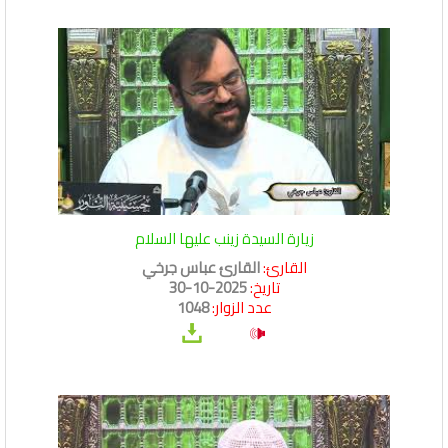
زيارة السيدة زينب عليها السلام
القارئ:
القارئ عباس جرخي
تاريخ:
2025-10-30
عدد الزوار:
1048