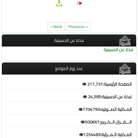
Next »
« Previous
نبذة عن الحسينية
نبذة عن الحسينية
عدد زوار الموقع
الصفحة الرئيسية:217,731 👁️
نبذة عن الحسينية:24,585 👁️
المـكتبة الصــوتيه:7704790👁️
الـــقــران الــكـريم:500661👁️
المـكتبة الـمــرئية:1254483👁️