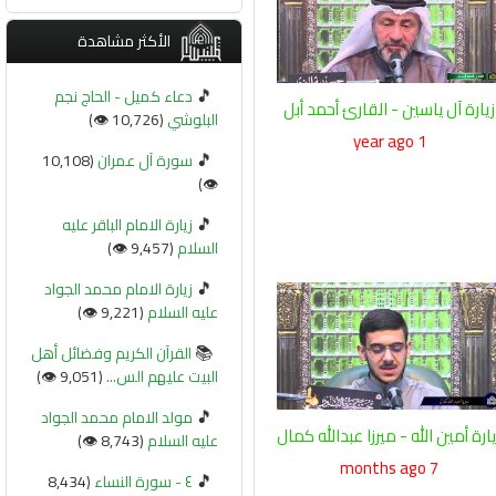
الأكثر مشاهدة
🎵
دعاء كميل - الحاج نجم
زيارة آل ياسين - القارئ أحمد أبل
البلوشي
(10,726 👁️)
1 year ago
🎵
سورة آل عمران
(10,108
👁️)
🎵
زيارة الامام الباقر عليه
السلام
(9,457 👁️)
🎵
زيارة الامام محمد الجواد
عليه السلام
(9,221 👁️)
📚
القرآن الكريم وفضائل أهل
البيت عليهم الس...
(9,051 👁️)
🎵
مولد الامام محمد الجواد
يارة أمين الله - ميرزا عبدالله كمال
عليه السلام
(8,743 👁️)
7 months ago
🎵
٤ - سورة النساء
(8,434