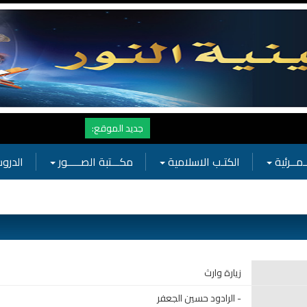
نهنأ المتابعين لموفع النور بوصول المشاهدات الى الرقم القياسي 11 مليون مشاهدة خلال فترة قصيرة وهذا كله بجهودكم واهت
جديد الموقع:
ـمــرئية
الكتـب الاسلامية
مكـــتبة الصـــــور
الدروس
زيارة وارث
- الرادود حسين الجعفر