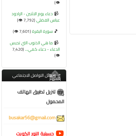
👁️)
📹
دعاء يوم الاثنين - الرادود
عباس الفضلي
(7,792 👁️)
🎵
سورة البقرة
(7,601 👁️)
📹
ما هي الذنوب التي تحبس
الدعاء - دعاء كمي...
(7,420
👁️)
وسائل التواصل الاجتماعي
تنزيل تطبيق الهاتف
المحمول
busakar56@gmail.com
حسينية النور الكويت