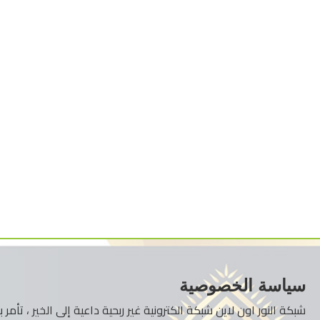
سياسة الخصوصية
شبكة النور اون لاين شبكة الكترونية غير ربحية داعية إلى الخير ، تأم