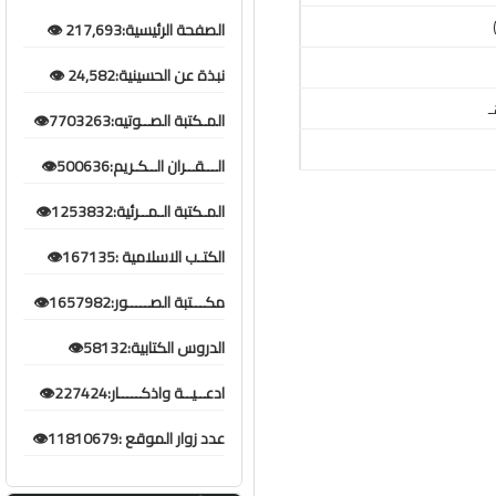
الصفحة الرئيسية:217,693 👁️
نبذة عن الحسينية:24,582 👁️
المـكتبة الصــوتيه:7703263👁️
الـــقــران الــكـريم:500636👁️
المـكتبة الـمــرئية:1253832👁️
الكتـب الاسلامية :167135👁️
مكـــتبة الصـــــور:1657982👁️
الدروس الكتابية:58132👁️
ادعــيــة واذكـــــار:227424👁️
عدد زوار الموقع :11810679👁️