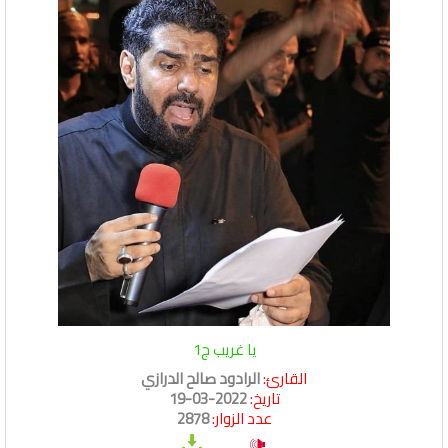
يا غريب ج1
القارئ:
الرادود صالح الدرازي
تاريخ:
2022-03-19
عدد الزوار:
2878