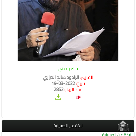
حبك روعني
القارئ:
الرادود صالح الدرازي
تاريخ:
2022-03-19
عدد الزوار:
2852
نبذة عن الحسينية
نبذة عن الحسينية