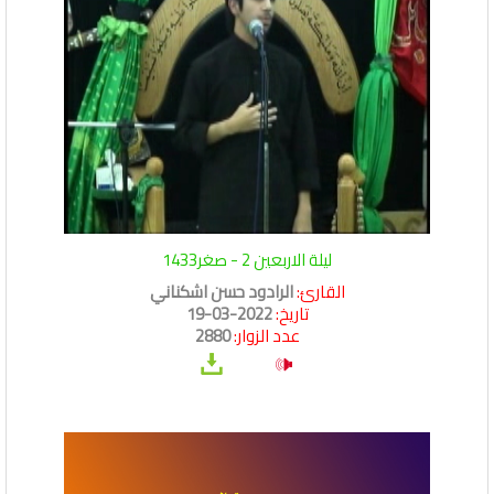
ليلة الاربعين 2 - صغر1433
القارئ:
الرادود حسن اشكناني
تاريخ:
2022-03-19
عدد الزوار:
2880