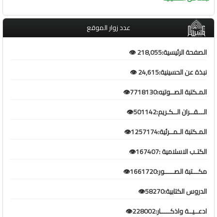
عدد زوار الموقع
الصفحة الرئيسية:218,055 👁️
نبذة عن الحسينية:24,615 👁️
المـكتبة الصــوتيه:7718130👁️
الـــقــران الــكـريم:501142👁️
المـكتبة الـمــرئية:1257174👁️
الكتـب الاسلامية :167407👁️
مكـــتبة الصـــــور:1661720👁️
الدروس الكتابية:58270👁️
ادعــيــة واذكـــــار:228002👁️