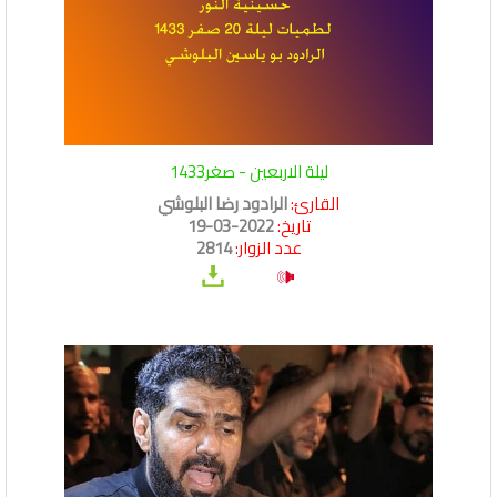
ليلة الاربعين - صغر1433
القارئ:
الرادود رضا البلوشي
تاريخ:
2022-03-19
عدد الزوار:
2814