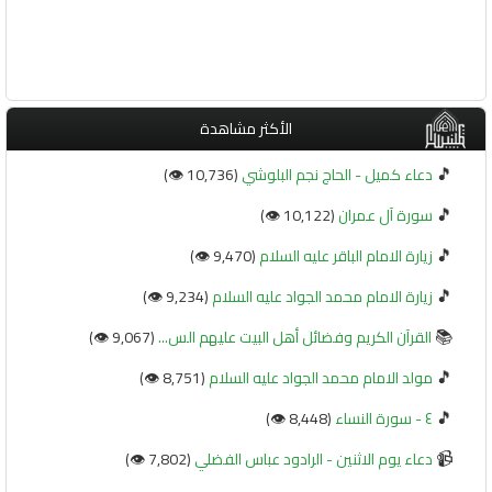
الأكثر مشاهدة
🎵
دعاء كميل - الحاج نجم البلوشي
(10,736 👁️)
🎵
سورة آل عمران
(10,122 👁️)
🎵
زيارة الامام الباقر عليه السلام
(9,470 👁️)
🎵
زيارة الامام محمد الجواد عليه السلام
(9,234 👁️)
📚
القرآن الكريم وفضائل أهل البيت عليهم الس...
(9,067 👁️)
🎵
مولد الامام محمد الجواد عليه السلام
(8,751 👁️)
🎵
٤ - سورة النساء
(8,448 👁️)
📹
دعاء يوم الاثنين - الرادود عباس الفضلي
(7,802 👁️)