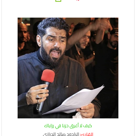
كيف لا أغرق حزنا في رزاياك
القارئ:
الرادود صالح الدرازي