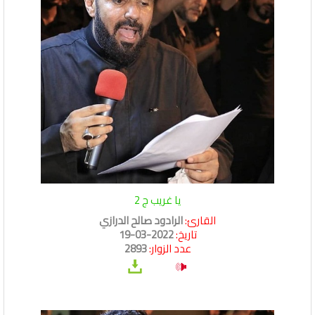
يا غريب ج 2
القارئ:
الرادود صالح الدرازي
تاريخ:
2022-03-19
عدد الزوار:
2893