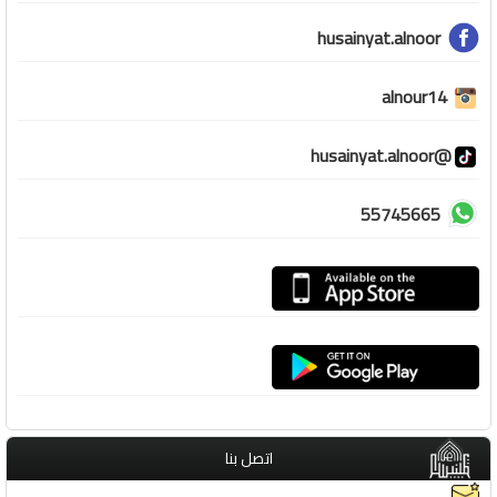
husainyat.alnoor
alnour14
@husainyat.alnoor
55745665
اتصل بنا