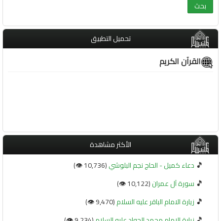
تحميل التطبيق
القرآن الكريم
الأكثر مشاهدة
🎵
دعاء كميل - الحاج نجم البلوشي
(10,736 👁️)
🎵
سورة آل عمران
(10,122 👁️)
🎵
زيارة الامام الباقر عليه السلام
(9,470 👁️)
🎵
زيارة الامام محمد الجواد عليه السلام
(9,234 👁️)