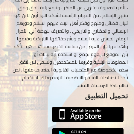
، تأمر بالمعروف وتنهى عن المنكر ، وترفع راية الحق وفق
منهج الإسلام . من المهام الرئيسية لشبكة النور أون لاين هو
تبيان فضائل ومنهج وفكر أهل البيت عليهم السلام ودورهم
الإنساني والحضاري والتاريخي . والتعريف بنهضة أبي الأحرار
الإمام الحسين عليه السلام ونشر حقائقها التاريخية وقيمها
وأهدافها . إن الغرض من سياسة الخصوصية هذه هو التأكيد
بأن الموقع لا يقوم بجمع او استخدم أية بيانات أو
المعلومات البنكية وغيرها للمستخدمين ونسعى لان تتفق
هذه الخصوصية مع المتطلبات القانونية المتعارف عليها . نحن
نأخذ الاحتياطات الفنية والتنظيمية اللازمة وذلك باستخدام
نظام SSL البرمجيات الآمنة.
تحميل التطبيق