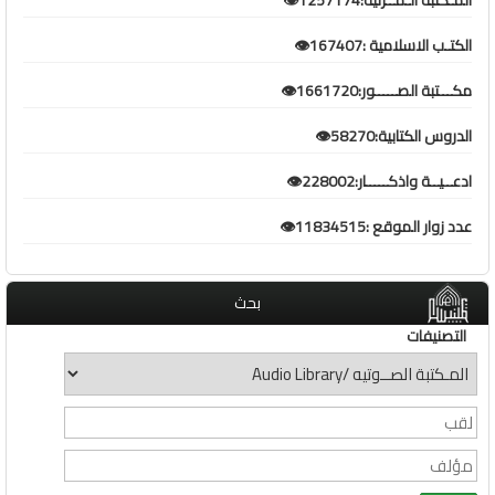
المـكتبة الـمــرئية:1257174👁️
الكتـب الاسلامية :167407👁️
مكـــتبة الصـــــور:1661720👁️
الدروس الكتابية:58270👁️
ادعــيــة واذكـــــار:228002👁️
عدد زوار الموقع :11834515👁️
بحث
التصنيفات