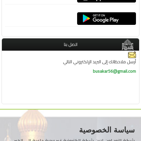
اتصل بنا
أرسل ملاحظاتك إلى البريد الإلكتروني التالي
busakar56@gmail.com
سياسة الخصوصية
شبكة النور اون لاين شبكة الكترونية غير ربحية داعية إلى الخير