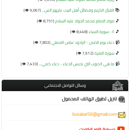
📚
القرآن الكريم وفضائل أهل البيت عليهم الس...
(9,067 👁️)
🎵
مولد الامام محمد الجواد عليه السلام
(8,751 👁️)
🎵
٤ - سورة النساء
(8,448 👁️)
📹
دعاء يوم الاثنين - الرادود عباس الفضلي
(7,802 👁️)
🎵
سورة البقرة
(7,612 👁️)
📹
ما هي الذنوب التي تحبس الدعاء - دعاء كمي...
(7,433 👁️)
وسائل التواصل الاجتماعي
تنزيل تطبيق الهاتف المحمول
busakar56@gmail.com
حسينية النور الكويت