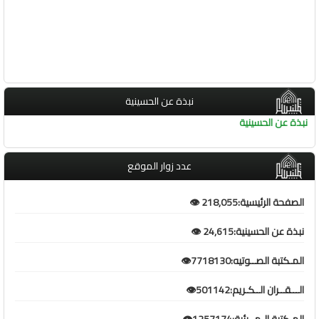
نبذة عن الحسينية
نبذة عن الحسينية
عدد زوار الموقع
الصفحة الرئيسية:218,055 👁️
نبذة عن الحسينية:24,615 👁️
المـكتبة الصــوتيه:7718130👁️
الـــقــران الــكـريم:501142👁️