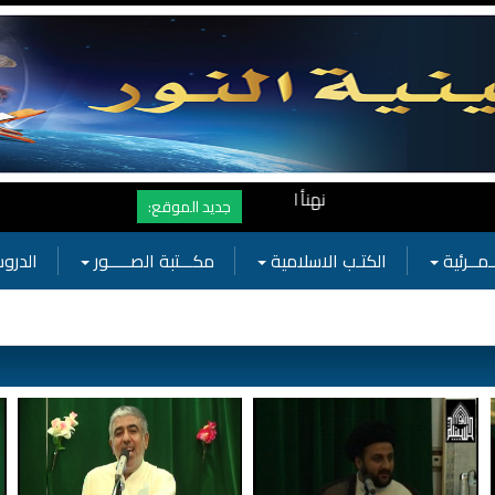
نهنأ المتابعين لموفع النور بوصول المشاهدات الى الرقم القياسي 11 مليون مشاهدة خلال فترة قصيرة وهذا كله بجهودكم واهتمامكم بفعال
جديد الموقع:
ـمــرئية
الكتـب الاسلامية
مكـــتبة الصـــــور
الدروس