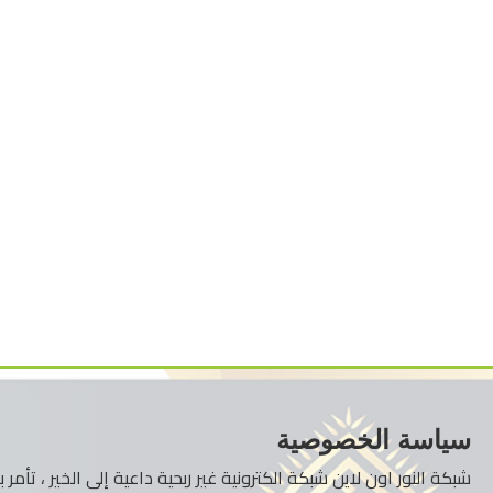
سياسة الخصوصية
شبكة النور اون لاين شبكة الكترونية غير ربحية داعية إلى الخير ، تأم