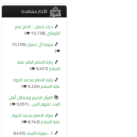
الأكثر مشاهدة
🎵
دعاء كميل - الحاج نجم
البلوشي
(10,728 👁️)
🎵
سورة آل عمران
(10,109
👁️)
🎵
زيارة الامام الباقر عليه
السلام
(9,457 👁️)
🎵
زيارة الامام محمد الجواد
عليه السلام
(9,224 👁️)
📚
القرآن الكريم وفضائل أهل
البيت عليهم الس...
(9,051 👁️)
🎵
مولد الامام محمد الجواد
عليه السلام
(8,743 👁️)
🎵
٤ - سورة النساء
(8,435