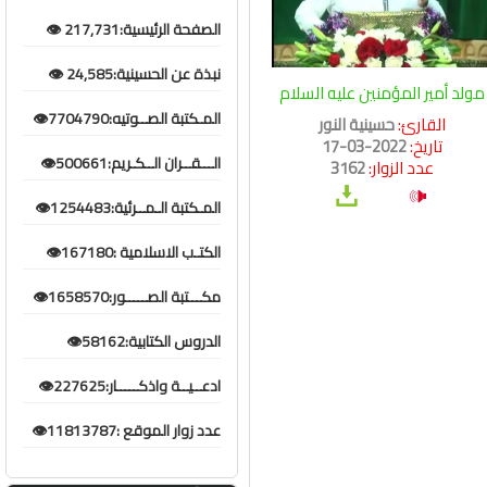
الصفحة الرئيسية:217,731 👁️
نبذة عن الحسينية:24,585 👁️
مولد أمير المؤمنين عليه السلام
المـكتبة الصــوتيه:7704790👁️
القارئ:
حسينية النور
تاريخ:
2022-03-17
الـــقــران الــكـريم:500661👁️
عدد الزوار:
3162
المـكتبة الـمــرئية:1254483👁️
الكتـب الاسلامية :167180👁️
مكـــتبة الصـــــور:1658570👁️
الدروس الكتابية:58162👁️
ادعــيــة واذكـــــار:227625👁️
عدد زوار الموقع :11813787👁️