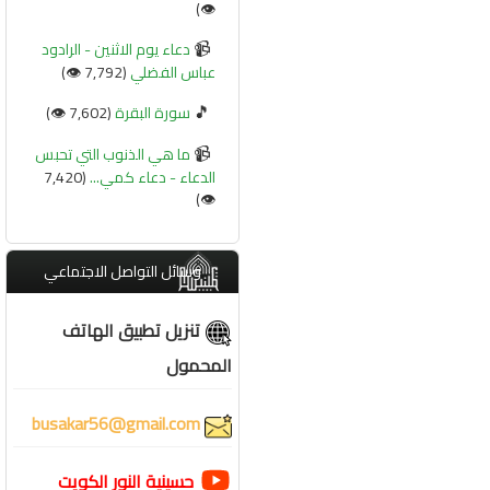
👁️)
📹
دعاء يوم الاثنين - الرادود
عباس الفضلي
(7,792 👁️)
🎵
سورة البقرة
(7,602 👁️)
📹
ما هي الذنوب التي تحبس
الدعاء - دعاء كمي...
(7,420
👁️)
وسائل التواصل الاجتماعي
تنزيل تطبيق الهاتف
المحمول
busakar56@gmail.com
حسينية النور الكويت