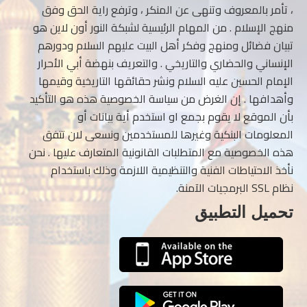
، تأمر بالمعروف وتنهى عن المنكر ، وترفع راية الحق وفق
منهج الإسلام . من المهام الرئيسية لشبكة النور أون لاين هو
تبيان فضائل ومنهج وفكر أهل البيت عليهم السلام ودورهم
الإنساني والحضاري والتاريخي . والتعريف بنهضة أبي الأحرار
الإمام الحسين عليه السلام ونشر حقائقها التاريخية وقيمها
وأهدافها . إن الغرض من سياسة الخصوصية هذه هو التأكيد
بأن الموقع لا يقوم بجمع او استخدم أية بيانات أو
المعلومات البنكية وغيرها للمستخدمين ونسعى لان تتفق
هذه الخصوصية مع المتطلبات القانونية المتعارف عليها . نحن
نأخذ الاحتياطات الفنية والتنظيمية اللازمة وذلك باستخدام
نظام SSL البرمجيات الآمنة.
تحميل التطبيق