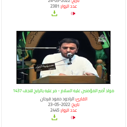
تاريخ:
2022-05-24
عدد الزوار:
2381
مولد أمير المؤمنين عليه السلام - مر عليه يالرايح للنجف 1437
القارئ:
الرادود حمود فرحان
تاريخ:
2022-05-23
عدد الزوار:
2445