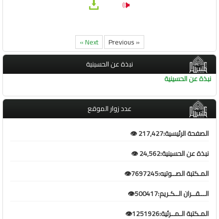
Next »
« Previous
نبذة عن الحسينية
نبذة عن الحسينية
عدد زوار الموقع
الصفحة الرئيسية:217,427 👁️
نبذة عن الحسينية:24,562 👁️
المـكتبة الصــوتيه:7697245👁️
الـــقــران الــكـريم:500417👁️
المـكتبة الـمــرئية:1251926👁️