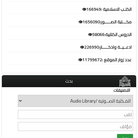
الكتـب الاسلامية :166949👁️
مكـــتبة الصـــــور:1656090👁️
الدروس الكتابية:58066👁️
ادعــيــة واذكـــــار:226990👁️
عدد زوار الموقع :11799672👁️
بحث
التصنيفات