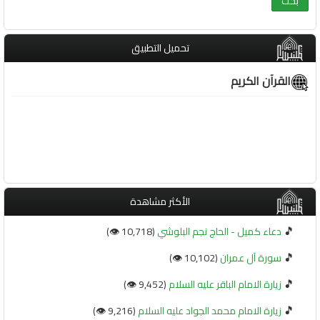
تحميل التطبيق
القرآن الكريم
الأكثر مشاهدة
🎵
دعاء كميل - الحاج نجم البلوشي
(10,718 👁️)
🎵
سورة آل عمران
(10,102 👁️)
🎵
زيارة الامام الباقر عليه السلام
(9,452 👁️)
🎵
زيارة الامام محمد الجواد عليه السلام
(9,216 👁️)