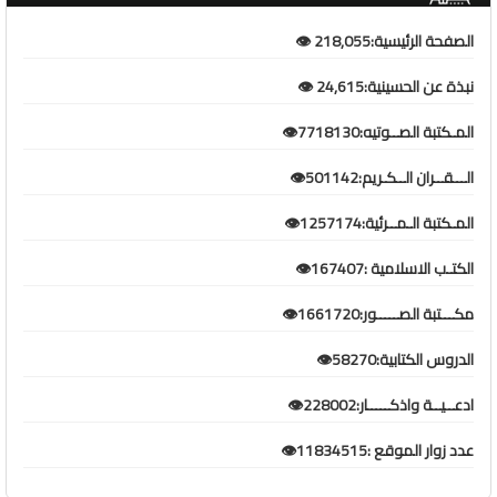
الصفحة الرئيسية:218,055 👁️
نبذة عن الحسينية:24,615 👁️
المـكتبة الصــوتيه:7718130👁️
الـــقــران الــكـريم:501142👁️
المـكتبة الـمــرئية:1257174👁️
الكتـب الاسلامية :167407👁️
مكـــتبة الصـــــور:1661720👁️
الدروس الكتابية:58270👁️
ادعــيــة واذكـــــار:228002👁️
عدد زوار الموقع :11834515👁️