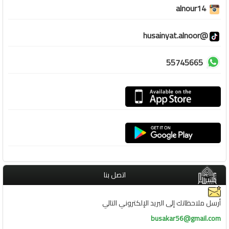
alnour14
@husainyat.alnoor
55745665
اتصل بنا
أرسل ملاحظاتك إلى البريد الإلكتروني التالي
busakar56@gmail.com