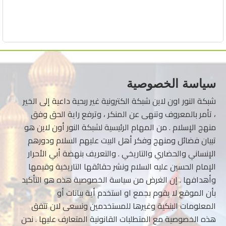
سياسة الخصوصية
شبكة النور اون لاين شبكة الكترونية غير ربحية داعية إلى الخير
، تأمر بالمعروف وتنهى عن المنكر ، وترفع راية الحق وفق
منهج الإسلام . من المهام الرئيسية لشبكة النور أون لاين هو
تبيان فضائل ومنهج وفكر أهل البيت عليهم السلام ودورهم
الإنساني والحضاري والتاريخي . والتعريف بنهضة أبي الأحرار
الإمام الحسين عليه السلام ونشر حقائقها التاريخية وقيمها
وأهدافها . إن الغرض من سياسة الخصوصية هذه هو التأكيد
بأن الموقع لا يقوم بجمع او استخدم أية بيانات أو
المعلومات البنكية وغيرها للمستخدمين ونسعى لان تتفق
هذه الخصوصية مع المتطلبات القانونية المتعارف عليها . نحن