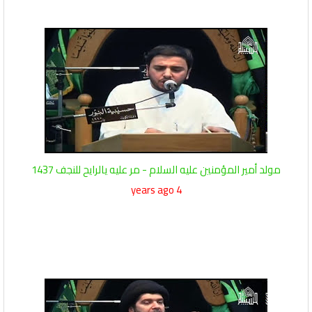
مولد أمير المؤمنين عليه السلام - مر عليه يالرايح للنجف 1437
4 years ago