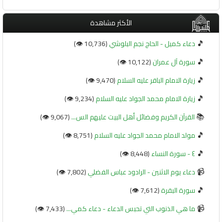
الأكثر مشاهدة
🎵
دعاء كميل - الحاج نجم البلوشي
(10,736 👁️)
🎵
سورة آل عمران
(10,122 👁️)
🎵
زيارة الامام الباقر عليه السلام
(9,470 👁️)
🎵
زيارة الامام محمد الجواد عليه السلام
(9,234 👁️)
📚
القرآن الكريم وفضائل أهل البيت عليهم الس...
(9,067 👁️)
🎵
مولد الامام محمد الجواد عليه السلام
(8,751 👁️)
🎵
٤ - سورة النساء
(8,448 👁️)
📹
دعاء يوم الاثنين - الرادود عباس الفضلي
(7,802 👁️)
🎵
سورة البقرة
(7,612 👁️)
📹
ما هي الذنوب التي تحبس الدعاء - دعاء كمي...
(7,433 👁️)