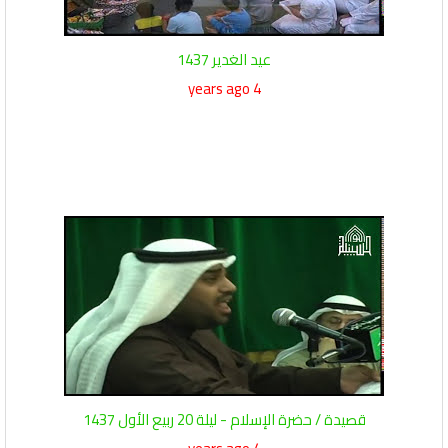
عيد الغدير 1437
4 years ago
قصيدة / حضرة الإسلام - ليلة 20 ربيع الأول 1437