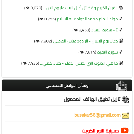
📚
القرآن الكريم وفضائل أهل البيت عليهم الس...
(9,070 👁️)
🎵
مولد الامام محمد الجواد عليه السلام
(8,756 👁️)
🎵
٤ - سورة النساء
(8,453 👁️)
📹
دعاء يوم الاثنين - الرادود عباس الفضلي
(7,802 👁️)
🎵
سورة البقرة
(7,614 👁️)
📹
ما هي الذنوب التي تحبس الدعاء - دعاء كمي...
(7,435 👁️)
وسائل التواصل الاجتماعي
تنزيل تطبيق الهاتف المحمول
busakar56@gmail.com
حسينية النور الكويت