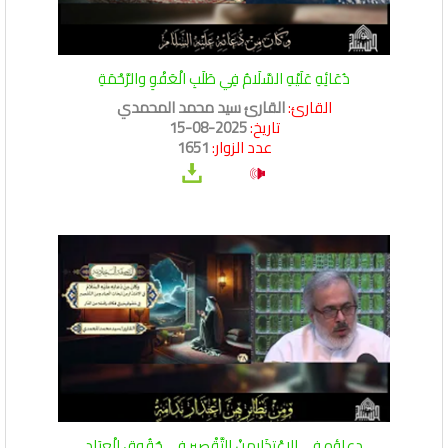
دُعَائِهِ عَلَيْهِ السَّلَامُ فِي طَلَبِ الْعَفْوِ والرَّحْمَةِ
القارئ:
القارئ سيد محمد المحمدي
تاريخ:
2025-08-15
عدد الزوار:
1651
دعاؤه فِي الِاعْتِذَارِمِنْ التَّقْصِيرِ فِي حُقُوقِ الْعِبَادِ