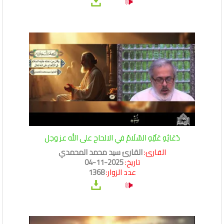
دُعَائِهِ عَلَيْهِ السَّلَامُ في الالحاح على الله عز وجل
القارئ:
القارئ سيد محمد المحمدي
تاريخ:
2025-11-04
عدد الزوار:
1368