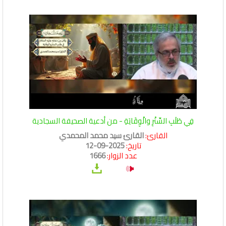
فِي طَلَبِ السِّتْرِ والْوِقَايَةِ - من أدعية الصحيفة السجادية
القارئ:
القارئ سيد محمد المحمدي
تاريخ:
2025-09-12
عدد الزوار:
1666