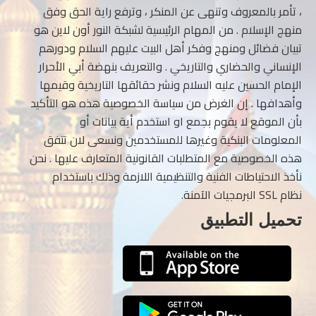
، تأمر بالمعروف وتنهى عن المنكر ، وترفع راية الحق وفق
منهج الإسلام . من المهام الرئيسية لشبكة النور أون لاين هو
تبيان فضائل ومنهج وفكر أهل البيت عليهم السلام ودورهم
الإنساني والحضاري والتاريخي . والتعريف بنهضة أبي الأحرار
الإمام الحسين عليه السلام ونشر حقائقها التاريخية وقيمها
وأهدافها . إن الغرض من سياسة الخصوصية هذه هو التأكيد
بأن الموقع لا يقوم بجمع او استخدم أية بيانات أو
المعلومات البنكية وغيرها للمستخدمين ونسعى لان تتفق
هذه الخصوصية مع المتطلبات القانونية المتعارف عليها . نحن
نأخذ الاحتياطات الفنية والتنظيمية اللازمة وذلك باستخدام
نظام SSL البرمجيات الآمنة.
تحميل التطبيق