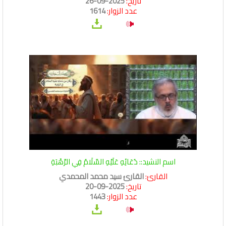
تاريخ:
2025-09-26
عدد الزوار:
1614
اسم النشيد:: دُعَائِهِ عَلَيْهِ السَّلَامُ فِي الرَّهْبَةِ
القارئ:
القارئ سيد محمد المحمدي
تاريخ:
2025-09-20
عدد الزوار:
1443