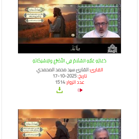
دُعَائِهِ عَلَيْهِ السَّلَامُ فِي التَّضَرُّعِ والِاسْتِكَانَةِ
القارئ:
القارئ سيد محمد المحمدي
تاريخ:
2025-10-17
عدد الزوار:
1514