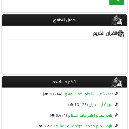
تحميل التطبيق
القرآن الكريم
الأكثر مشاهدة
🎵
دعاء كميل - الحاج نجم البلوشي
(10,744 👁️)
🎵
سورة آل عمران
(10,125 👁️)
🎵
زيارة الامام الباقر عليه السلام
(9,474 👁️)
🎵
زيارة الامام محمد الجواد عليه السلام
(9,239 👁️)