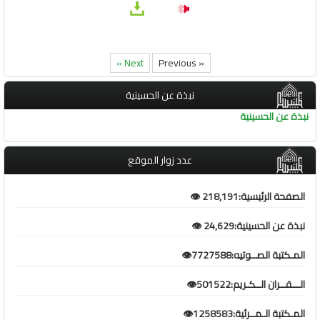
Next »
« Previous
نبذة عن الحسينية
نبذة عن الحسينية
عدد زوار الموقع
الصفحة الرئيسية:218,191 👁️
نبذة عن الحسينية:24,629 👁️
المـكتبة الصــوتيه:7727588👁️
الـــقــران الــكـريم:501522👁️
المـكتبة الـمــرئية:1258583👁️