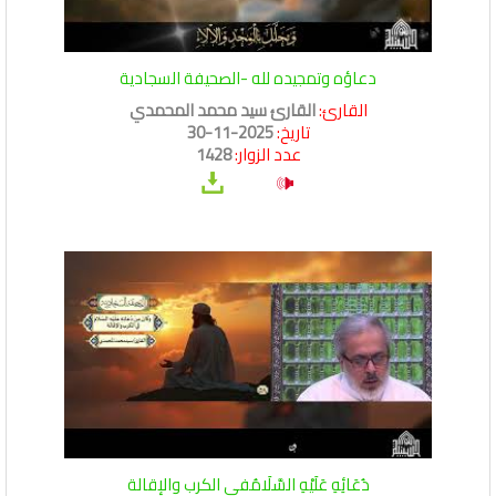
دعاؤه وتمجيده لله -الصحيفة السجادية
القارئ:
القارئ سيد محمد المحمدي
تاريخ:
2025-11-30
عدد الزوار:
1428
دُعَائِهِ عَلَيْهِ السَّلَامُفي الكرب والإقالة