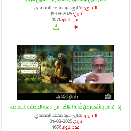
القارئ:
القارئ سيد محمد المحمدي
تاريخ:
2025-08-09
عدد الزوار:
1576
إِذَا اعْتَرَفَ بِالتَّقْصِيرِ عَنْ تَأْدِيَةِ الشُّكْرِ- من أدعية الصحيفة السجادية
القارئ:
القارئ سيد محمد المحمدي
تاريخ:
2025-08-01
عدد الزوار:
1656