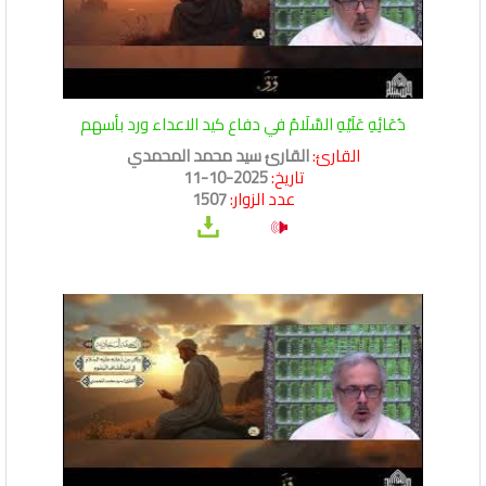
دُعَائِهِ عَلَيْهِ السَّلَامُ في دفاع كيد الاعداء ورد بأسهم
القارئ:
القارئ سيد محمد المحمدي
تاريخ:
2025-10-11
عدد الزوار:
1507