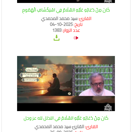
كَانَ مِنْ دُعَائِهِ عَلَيْهِ السَّلَامُ فِي اسْتِكْشَافِ الْهُمُومِ
القارئ:
سيد محمد المحمدي
تاريخ:
2025-10-04
عدد الزوار:
1383
كَانَ مِنْ دُعَائِهِ عَلَيْهِ السَّلَامُ في التذلل لله عز وجل
القارئ:
القارئ سيد محمد المحمدي