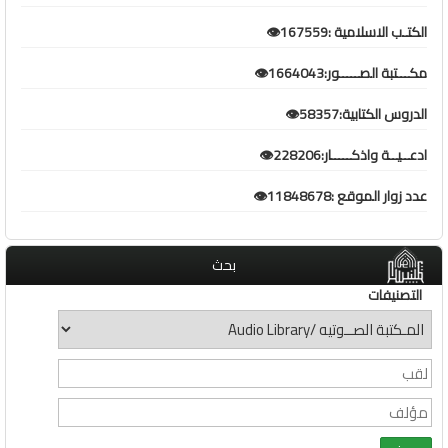
الكتـب الاسلامية :167559👁️
مكـــتبة الصـــــور:1664043👁️
الدروس الكتابية:58357👁️
ادعــيــة واذكـــــار:228206👁️
عدد زوار الموقع :11848678👁️
بحث
التصنيفات