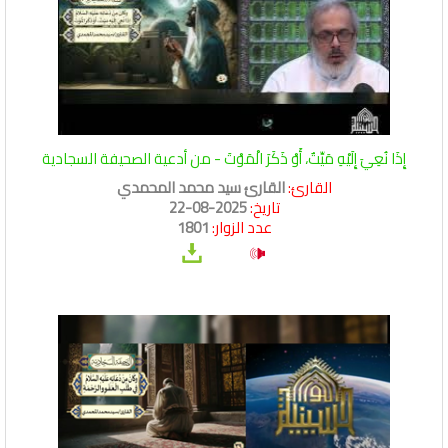
إِذَا نُعِيَ إِلَيْهِ مَيِّتٌ، أَوْ ذَكَرَ الْمَوْتَ - من أدعية الصحيفة السجادية
القارئ:
القارئ سيد محمد المحمدي
تاريخ:
2025-08-22
عدد الزوار:
1801