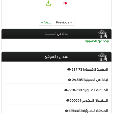
Next »
« Previous
نبذة عن الحسينية
نبذة عن الحسينية
عدد زوار الموقع
الصفحة الرئيسية:217,731 👁️
نبذة عن الحسينية:24,585 👁️
المـكتبة الصــوتيه:7704790👁️
الـــقــران الــكـريم:500661👁️
المـكتبة الـمــرئية:1254483👁️