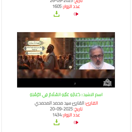
تاريخ:
2025-09-26
عدد الزوار:
1605
اسم النشيد:: دُعَائِهِ عَلَيْهِ السَّلَامُ فِي الرَّهْبَةِ
القارئ:
القارئ سيد محمد المحمدي
تاريخ:
2025-09-20
عدد الزوار:
1434