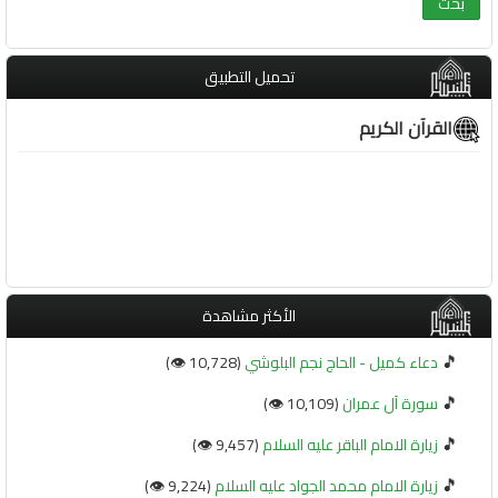
تحميل التطبيق
القرآن الكريم
الأكثر مشاهدة
🎵
دعاء كميل - الحاج نجم البلوشي
(10,728 👁️)
🎵
سورة آل عمران
(10,109 👁️)
🎵
زيارة الامام الباقر عليه السلام
(9,457 👁️)
🎵
زيارة الامام محمد الجواد عليه السلام
(9,224 👁️)