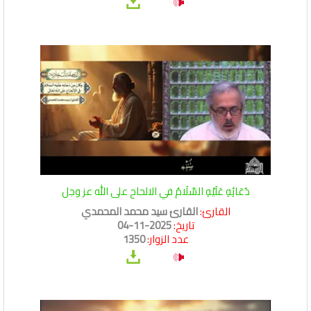
دُعَائِهِ عَلَيْهِ السَّلَامُ في الالحاح على الله عز وجل
القارئ:
القارئ سيد محمد المحمدي
تاريخ:
2025-11-04
عدد الزوار:
1350