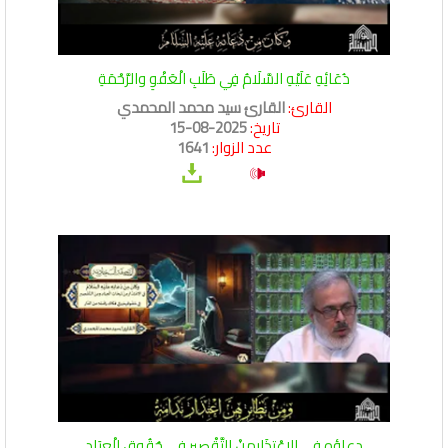
دُعَائِهِ عَلَيْهِ السَّلَامُ فِي طَلَبِ الْعَفْوِ والرَّحْمَةِ
القارئ:
القارئ سيد محمد المحمدي
تاريخ:
2025-08-15
عدد الزوار:
1641
دعاؤه فِي الِاعْتِذَارِمِنْ التَّقْصِيرِ فِي حُقُوقِ الْعِبَادِ