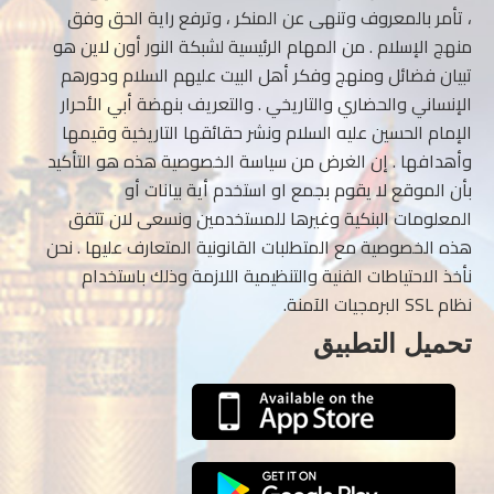
، تأمر بالمعروف وتنهى عن المنكر ، وترفع راية الحق وفق
منهج الإسلام . من المهام الرئيسية لشبكة النور أون لاين هو
تبيان فضائل ومنهج وفكر أهل البيت عليهم السلام ودورهم
الإنساني والحضاري والتاريخي . والتعريف بنهضة أبي الأحرار
الإمام الحسين عليه السلام ونشر حقائقها التاريخية وقيمها
وأهدافها . إن الغرض من سياسة الخصوصية هذه هو التأكيد
بأن الموقع لا يقوم بجمع او استخدم أية بيانات أو
المعلومات البنكية وغيرها للمستخدمين ونسعى لان تتفق
هذه الخصوصية مع المتطلبات القانونية المتعارف عليها . نحن
نأخذ الاحتياطات الفنية والتنظيمية اللازمة وذلك باستخدام
نظام SSL البرمجيات الآمنة.
تحميل التطبيق