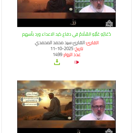
دُعَائِهِ عَلَيْهِ السَّلَامُ في دفاع كيد الاعداء ورد بأسهم
القارئ:
القارئ سيد محمد المحمدي
تاريخ:
2025-10-11
عدد الزوار:
1499