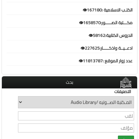
الكتـب الاسلامية :167180👁️
مكـــتبة الصـــــور:1658570👁️
الدروس الكتابية:58162👁️
ادعــيــة واذكـــــار:227625👁️
عدد زوار الموقع :11813787👁️
بحث
التصنيفات