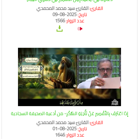
القارئ:
القارئ سيد محمد المحمدي
تاريخ:
2025-08-09
عدد الزوار:
1566
إِذَا اعْتَرَفَ بِالتَّقْصِيرِ عَنْ تَأْدِيَةِ الشُّكْرِ- من أدعية الصحيفة السجادية
القارئ:
القارئ سيد محمد المحمدي
تاريخ:
2025-08-01
عدد الزوار:
1646