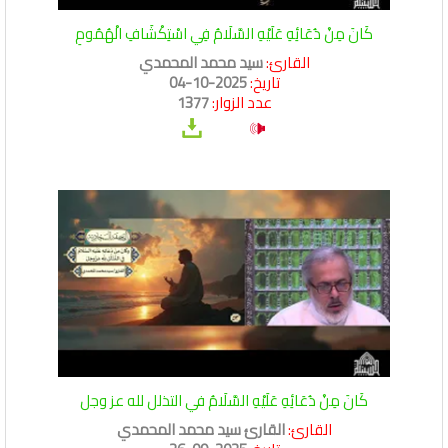
كَانَ مِنْ دُعَائِهِ عَلَيْهِ السَّلَامُ فِي اسْتِكْشَافِ الْهُمُومِ
القارئ:
سيد محمد المحمدي
تاريخ:
2025-10-04
عدد الزوار:
1377
كَانَ مِنْ دُعَائِهِ عَلَيْهِ السَّلَامُ في التذلل لله عز وجل
القارئ:
القارئ سيد محمد المحمدي