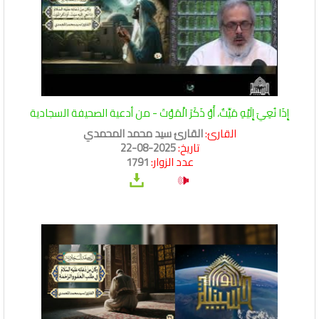
إِذَا نُعِيَ إِلَيْهِ مَيِّتٌ، أَوْ ذَكَرَ الْمَوْتَ - من أدعية الصحيفة السجادية
القارئ:
القارئ سيد محمد المحمدي
تاريخ:
2025-08-22
عدد الزوار:
1791