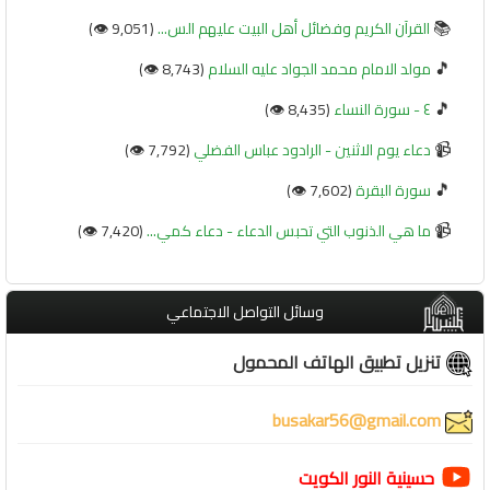
📚
القرآن الكريم وفضائل أهل البيت عليهم الس...
(9,051 👁️)
🎵
مولد الامام محمد الجواد عليه السلام
(8,743 👁️)
🎵
٤ - سورة النساء
(8,435 👁️)
📹
دعاء يوم الاثنين - الرادود عباس الفضلي
(7,792 👁️)
🎵
سورة البقرة
(7,602 👁️)
📹
ما هي الذنوب التي تحبس الدعاء - دعاء كمي...
(7,420 👁️)
وسائل التواصل الاجتماعي
تنزيل تطبيق الهاتف المحمول
busakar56@gmail.com
حسينية النور الكويت