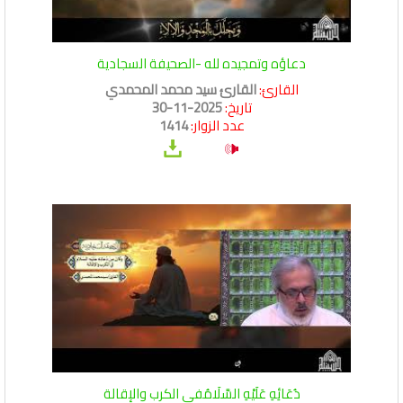
دعاؤه وتمجيده لله -الصحيفة السجادية
القارئ:
القارئ سيد محمد المحمدي
تاريخ:
2025-11-30
عدد الزوار:
1414
دُعَائِهِ عَلَيْهِ السَّلَامُفي الكرب والإقالة