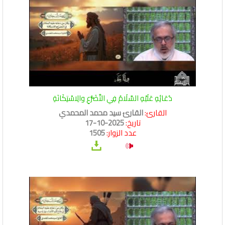
دُعَائِهِ عَلَيْهِ السَّلَامُ فِي التَّضَرُّعِ والِاسْتِكَانَةِ
القارئ:
القارئ سيد محمد المحمدي
تاريخ:
2025-10-17
عدد الزوار:
1505