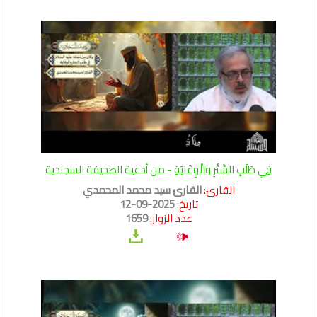
فِي طَلَبِ السِّتْرِ والْوِقَايَةِ - من أدعية الصحيفة السجادية
القارئ:
القارئ سيد محمد المحمدي
تاريخ:
2025-09-12
عدد الزوار:
1659