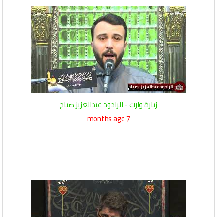
زيارة وارث - الرادود عبدالعزيز صياح
7 months ago