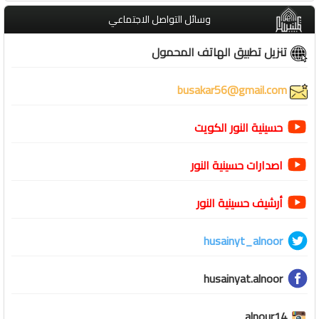
وسائل التواصل الاجتماعي
تنزيل تطبيق الهاتف المحمول
busakar56@gmail.com
حسينية النور الكويت
اصدارات حسينية النور
أرشيف حسينية النور
husainyt_alnoor
husainyat.alnoor
alnour14