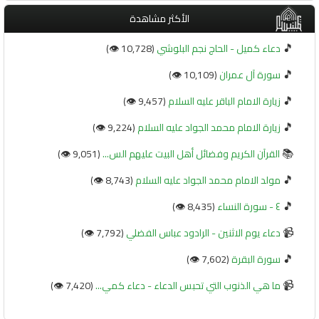
الأكثر مشاهدة
🎵
دعاء كميل - الحاج نجم البلوشي
(10,728 👁️)
🎵
سورة آل عمران
(10,109 👁️)
🎵
زيارة الامام الباقر عليه السلام
(9,457 👁️)
🎵
زيارة الامام محمد الجواد عليه السلام
(9,224 👁️)
📚
القرآن الكريم وفضائل أهل البيت عليهم الس...
(9,051 👁️)
🎵
مولد الامام محمد الجواد عليه السلام
(8,743 👁️)
🎵
٤ - سورة النساء
(8,435 👁️)
📹
دعاء يوم الاثنين - الرادود عباس الفضلي
(7,792 👁️)
🎵
سورة البقرة
(7,602 👁️)
📹
ما هي الذنوب التي تحبس الدعاء - دعاء كمي...
(7,420 👁️)