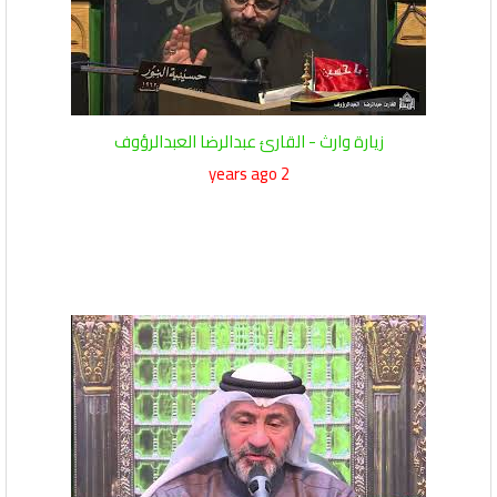
زيارة وارث - القارئ عبدالرضا العبدالرؤوف
2 years ago