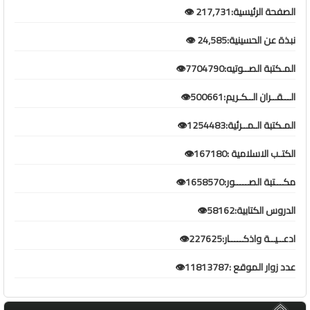
الصفحة الرئيسية:217,731 👁️
نبذة عن الحسينية:24,585 👁️
المـكتبة الصــوتيه:7704790👁️
الـــقــران الــكـريم:500661👁️
المـكتبة الـمــرئية:1254483👁️
الكتـب الاسلامية :167180👁️
مكـــتبة الصـــــور:1658570👁️
الدروس الكتابية:58162👁️
ادعــيــة واذكـــــار:227625👁️
عدد زوار الموقع :11813787👁️