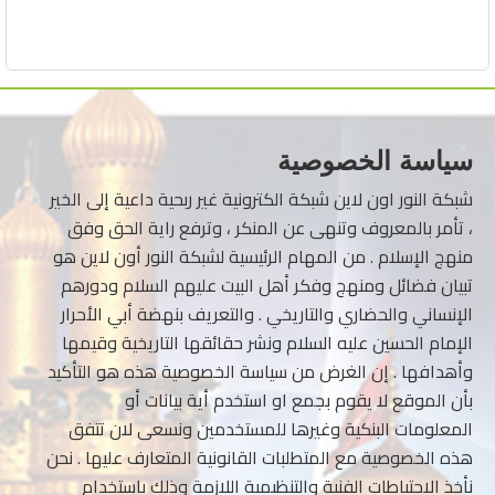
سياسة الخصوصية
شبكة النور اون لاين شبكة الكترونية غير ربحية داعية إلى الخير
، تأمر بالمعروف وتنهى عن المنكر ، وترفع راية الحق وفق
منهج الإسلام . من المهام الرئيسية لشبكة النور أون لاين هو
تبيان فضائل ومنهج وفكر أهل البيت عليهم السلام ودورهم
الإنساني والحضاري والتاريخي . والتعريف بنهضة أبي الأحرار
الإمام الحسين عليه السلام ونشر حقائقها التاريخية وقيمها
وأهدافها . إن الغرض من سياسة الخصوصية هذه هو التأكيد
بأن الموقع لا يقوم بجمع او استخدم أية بيانات أو
المعلومات البنكية وغيرها للمستخدمين ونسعى لان تتفق
هذه الخصوصية مع المتطلبات القانونية المتعارف عليها . نحن
نأخذ الاحتياطات الفنية والتنظيمية اللازمة وذلك باستخدام