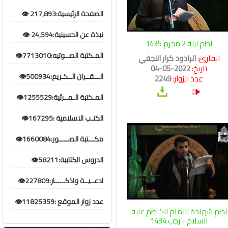
الصفحة الرئيسية:217,893 👁️
نبذة عن الحسينية:24,594 👁️
لطم ليلة 2 محرم 1435
المـكتبة الصــوتيه:7713010👁️
القارئ:
الرادود كرار النجفي
تاريخ:
2022-05-04
الـــقــران الــكـريم:500934👁️
عدد الزوار:
2249
المـكتبة الـمــرئية:1255529👁️
الكتـب الاسلامية :167295👁️
مكـــتبة الصـــــور:1660084👁️
الدروس الكتابية:58211👁️
ادعــيــة واذكـــــار:227809👁️
عدد زوار الموقع :11825359👁️
لطم شهادة الامام الكاظم عليه
السلام - رجب 1434