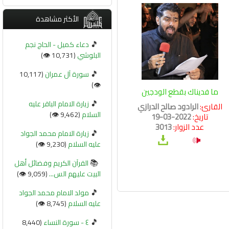
الأكثر مشاهدة
🎵
دعاء كميل - الحاج نجم
البلوشي
(10,731 👁️)
🎵
سورة آل عمران
(10,117
👁️)
ما فديناك بقطع الودجين
🎵
زيارة الامام الباقر عليه
القارئ:
الرادود صالح الدرازي
السلام
(9,462 👁️)
تاريخ:
2022-03-19
عدد الزوار:
3013
🎵
زيارة الامام محمد الجواد
عليه السلام
(9,230 👁️)
📚
القرآن الكريم وفضائل أهل
البيت عليهم الس...
(9,059 👁️)
🎵
مولد الامام محمد الجواد
عليه السلام
(8,745 👁️)
🎵
٤ - سورة النساء
(8,440