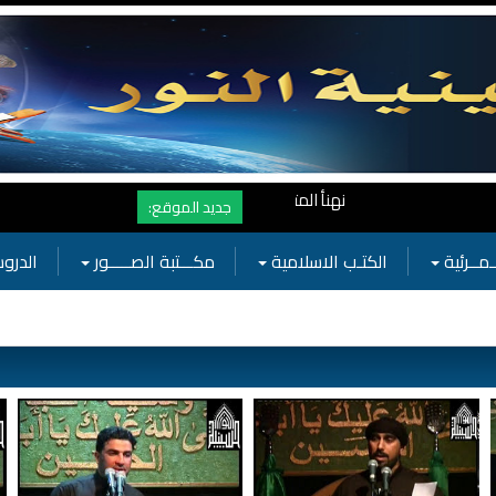
نهنأ المتابعين لموفع النور بوصول المشاهدات الى الرقم القياسي 11 مليون مشاهدة خلال فترة قصيرة وهذا كله بجهودكم واهتمامكم بفعاليات الحسيني
جديد الموقع:
ـمــرئية
الكتـب الاسلامية
مكـــتبة الصـــــور
الدروس