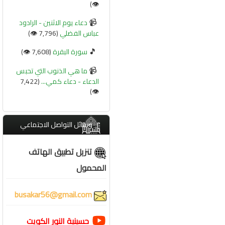
👁️)
📹
دعاء يوم الاثنين - الرادود
عباس الفضلي
(7,796 👁️)
🎵
سورة البقرة
(7,608 👁️)
📹
ما هي الذنوب التي تحبس
الدعاء - دعاء كمي...
(7,422
👁️)
وسائل التواصل الاجتماعي
تنزيل تطبيق الهاتف
المحمول
busakar56@gmail.com
حسينية النور الكويت