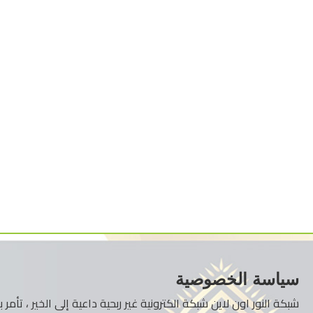
سياسة الخصوصية
شبكة النور اون لاين شبكة الكترونية غير ربحية داعية إلى الخير ، تأم