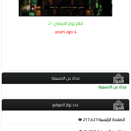
لطم يوم الاربعين -2
4 years ago
نبذة عن الحسينية
نبذة عن الحسينية
عدد زوار الموقع
الصفحة الرئيسية:217,427 👁️