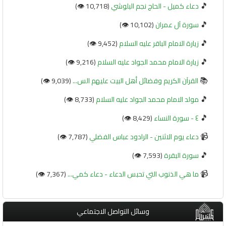
🎵
دعاء كميل - الحاج نجم البلوشي
(10,718 👁️)
🎵
سورة آل عمران
(10,102 👁️)
🎵
زيارة الامام الباقر عليه السلام
(9,452 👁️)
🎵
زيارة الامام محمد الجواد عليه السلام
(9,216 👁️)
📚
القرآن الكريم وفضائل أهل البيت عليهم الس...
(9,039 👁️)
🎵
مولد الامام محمد الجواد عليه السلام
(8,733 👁️)
🎵
٤ - سورة النساء
(8,429 👁️)
📹
دعاء يوم الاثنين - الرادود عباس الفضلي
(7,787 👁️)
🎵
سورة البقرة
(7,593 👁️)
📹
ما هي الذنوب التي تحبس الدعاء - دعاء كمي...
(7,367 👁️)
وسائل التواصل الاجتماعي