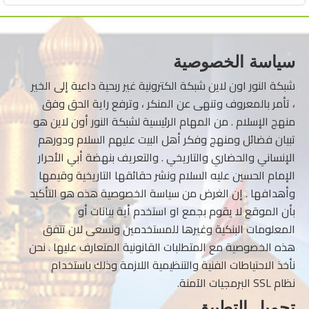
سياسة الخصوصية
شبكة النور اون لاين شبكة الكترونية غير ربحية داعية إلى الخير
، تأمر بالمعروف وتنهى عن المنكر ، وترفع راية الحق وفق
منهج الإسلام . من المهام الرئيسية لشبكة النور أون لاين هو
تبيان فضائل ومنهج وفكر أهل البيت عليهم السلام ودورهم
الإنساني والحضاري والتاريخي . والتعريف بنهضة أبي الأحرار
الإمام الحسين عليه السلام ونشر حقائقها التاريخية وقيمها
وأهدافها . إن الغرض من سياسة الخصوصية هذه هو التأكيد
بأن الموقع لا يقوم بجمع او استخدم أية بيانات أو
المعلومات البنكية وغيرها للمستخدمين ونسعى لان تتفق
هذه الخصوصية مع المتطلبات القانونية المتعارف عليها . نحن
نأخذ الاحتياطات الفنية والتنظيمية اللازمة وذلك باستخدام
نظام SSL البرمجيات الآمنة.
تحميل التطبيق