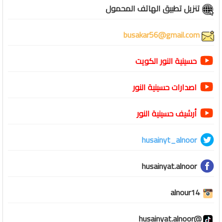
تنزيل تطبيق الهاتف المحمول
busakar56@gmail.com
حسينية النور الكويت
اصدارات حسينية النور
أرشيف حسينية النور
husainyt_alnoor
husainyat.alnoor
alnour14
@husainyat.alnoor