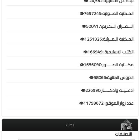
نبذة عن الحسينية:24,562 👁️
المـكتبة الصــوتيه:7697245👁️
الـــقــران الــكـريم:500417👁️
المـكتبة الـمــرئية:1251926👁️
الكتـب الاسلامية :166949👁️
مكـــتبة الصـــــور:1656090👁️
الدروس الكتابية:58066👁️
ادعــيــة واذكـــــار:226990👁️
عدد زوار الموقع :11799672👁️
بحث
التصنيفات