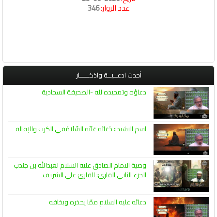
عدد الزوار:
346
أحدث ادعــيــة واذكـــــار
دعاؤه وتمجيده لله -الصحيفة السجادية
اسم النشيد:: دُعَائِهِ عَلَيْهِ السَّلَامُفي الكرب والإقالة
وصية الامام الصادق عليه السلام لعبدالله بن جندب
الجزء الثاني القارئ: القارئ علي الشريف
دعائه عليه السلام ممّا يحذره ويخافه