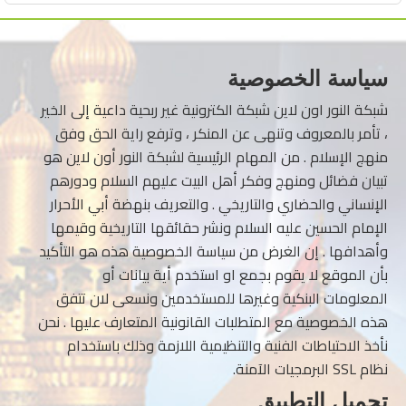
سياسة الخصوصية
شبكة النور اون لاين شبكة الكترونية غير ربحية داعية إلى الخير
، تأمر بالمعروف وتنهى عن المنكر ، وترفع راية الحق وفق
منهج الإسلام . من المهام الرئيسية لشبكة النور أون لاين هو
تبيان فضائل ومنهج وفكر أهل البيت عليهم السلام ودورهم
الإنساني والحضاري والتاريخي . والتعريف بنهضة أبي الأحرار
الإمام الحسين عليه السلام ونشر حقائقها التاريخية وقيمها
وأهدافها . إن الغرض من سياسة الخصوصية هذه هو التأكيد
بأن الموقع لا يقوم بجمع او استخدم أية بيانات أو
المعلومات البنكية وغيرها للمستخدمين ونسعى لان تتفق
هذه الخصوصية مع المتطلبات القانونية المتعارف عليها . نحن
نأخذ الاحتياطات الفنية والتنظيمية اللازمة وذلك باستخدام
نظام SSL البرمجيات الآمنة.
تحميل التطبيق