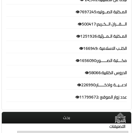
المـكتبة الصــوتيه:7697245👁️
الـــقــران الــكـريم:500417👁️
المـكتبة الـمــرئية:1251926👁️
الكتـب الاسلامية :166949👁️
مكـــتبة الصـــــور:1656090👁️
الدروس الكتابية:58066👁️
ادعــيــة واذكـــــار:226990👁️
عدد زوار الموقع :11799672👁️
بحث
التصنيفات