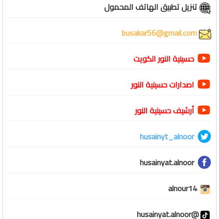
تنزيل تطبيق الهاتف المحمول
busakar56@gmail.com
حسينية النور الكويت
اصدارات حسينية النور
أرشيف حسينية النور
husainyt_alnoor
husainyat.alnoor
alnour14
@husainyat.alnoor