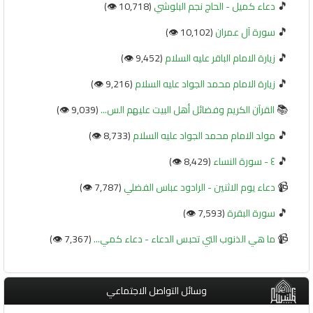
🎵
دعاء كميل - الحاج نجم البلوشي
(10,718 👁️)
🎵
سورة آل عمران
(10,102 👁️)
🎵
زيارة الامام الباقر عليه السلام
(9,452 👁️)
🎵
زيارة الامام محمد الجواد عليه السلام
(9,216 👁️)
📚
القرآن الكريم وفضائل أهل البيت عليهم الس...
(9,039 👁️)
🎵
مولد الامام محمد الجواد عليه السلام
(8,733 👁️)
🎵
٤ - سورة النساء
(8,429 👁️)
📹
دعاء يوم الاثنين - الرادود عباس الفضلي
(7,787 👁️)
🎵
سورة البقرة
(7,593 👁️)
📹
ما هي الذنوب التي تحبس الدعاء - دعاء كمي...
(7,367 👁️)
وسائل التواصل الاجتماعي