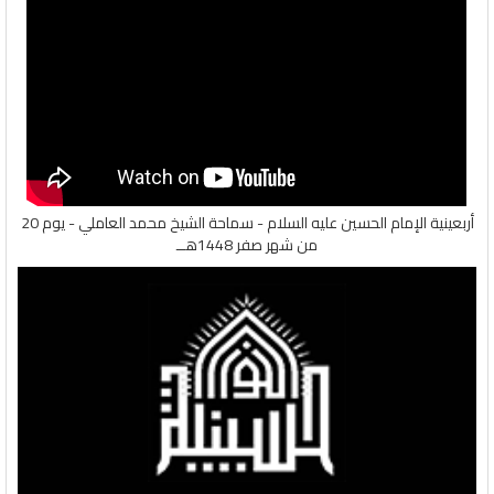
أربعينية الإمام الحسين عليه السلام - سماحة الشيخ محمد العاملي - يوم 20
من شهر صفر 1448هــ