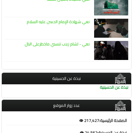
نعي شهادة الإمام الحسن عليه السلام
نعي - لشام زينب تنسبي ماخطرعلى البال
نبذة عن الحسينية
نبذة عن الحسينية
عدد زوار الموقع
الصفحة الرئيسية:217,427 👁️
نبذة عن الحسينية:24,562 👁️