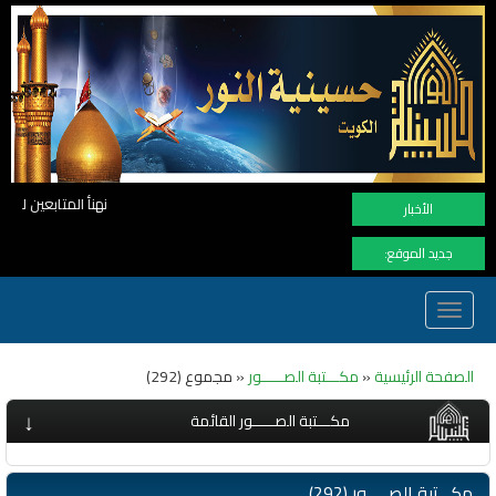
نهنأ المتابعين لموفع النور بوصول المشاهدات الى الرقم القياسي 11 مليون مشاهدة خلال 
الأخبار
جديد الموقع:
Toggle
navigation
الصفحة الرئيسية
«
مكـــتبة الصـــــور
« مجموع (292)
↓
مكـــتبة الصـــــور القائمة
مكـــتبة الصـــــور (292)