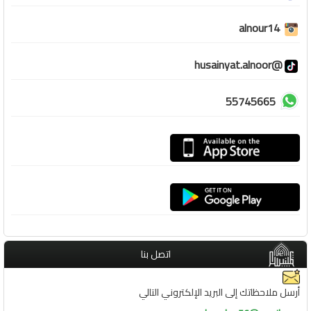
alnour14
@husainyat.alnoor
55745665
اتصل بنا
أرسل ملاحظاتك إلى البريد الإلكتروني التالي