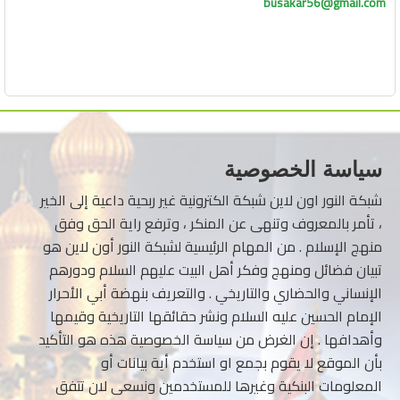
busakar56@gmail.com
سياسة الخصوصية
شبكة النور اون لاين شبكة الكترونية غير ربحية داعية إلى الخير
، تأمر بالمعروف وتنهى عن المنكر ، وترفع راية الحق وفق
منهج الإسلام . من المهام الرئيسية لشبكة النور أون لاين هو
تبيان فضائل ومنهج وفكر أهل البيت عليهم السلام ودورهم
الإنساني والحضاري والتاريخي . والتعريف بنهضة أبي الأحرار
الإمام الحسين عليه السلام ونشر حقائقها التاريخية وقيمها
وأهدافها . إن الغرض من سياسة الخصوصية هذه هو التأكيد
بأن الموقع لا يقوم بجمع او استخدم أية بيانات أو
المعلومات البنكية وغيرها للمستخدمين ونسعى لان تتفق