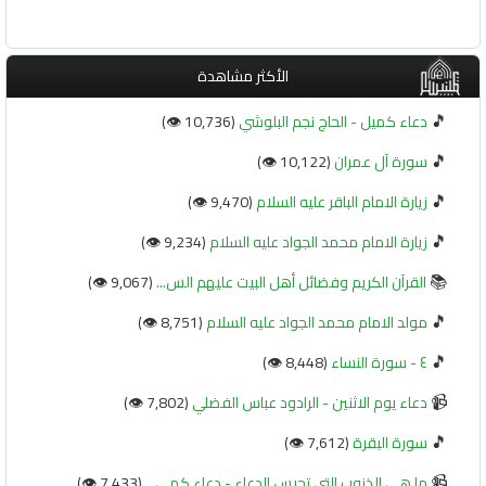
الأكثر مشاهدة
🎵
دعاء كميل - الحاج نجم البلوشي
(10,736 👁️)
🎵
سورة آل عمران
(10,122 👁️)
🎵
زيارة الامام الباقر عليه السلام
(9,470 👁️)
🎵
زيارة الامام محمد الجواد عليه السلام
(9,234 👁️)
📚
القرآن الكريم وفضائل أهل البيت عليهم الس...
(9,067 👁️)
🎵
مولد الامام محمد الجواد عليه السلام
(8,751 👁️)
🎵
٤ - سورة النساء
(8,448 👁️)
📹
دعاء يوم الاثنين - الرادود عباس الفضلي
(7,802 👁️)
🎵
سورة البقرة
(7,612 👁️)
📹
ما هي الذنوب التي تحبس الدعاء - دعاء كمي...
(7,433 👁️)