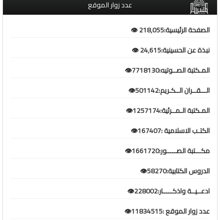
عدد زوار الموقع
الصفحة الرئيسية:218,055 👁️
نبذة عن الحسينية:24,615 👁️
المـكتبة الصــوتيه:7718130👁️
الـــقــران الــكـريم:501142👁️
المـكتبة الـمــرئية:1257174👁️
الكتـب الاسلامية :167407👁️
مكـــتبة الصـــــور:1661720👁️
الدروس الكتابية:58270👁️
ادعــيــة واذكـــــار:228002👁️
عدد زوار الموقع :11834515👁️