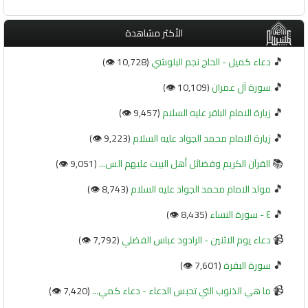
الأكثر مشاهدة
🎵
دعاء كميل - الحاج نجم البلوشي
(10,728 👁️)
🎵
سورة آل عمران
(10,109 👁️)
🎵
زيارة الامام الباقر عليه السلام
(9,457 👁️)
🎵
زيارة الامام محمد الجواد عليه السلام
(9,223 👁️)
📚
القرآن الكريم وفضائل أهل البيت عليهم الس...
(9,051 👁️)
🎵
مولد الامام محمد الجواد عليه السلام
(8,743 👁️)
🎵
٤ - سورة النساء
(8,435 👁️)
📹
دعاء يوم الاثنين - الرادود عباس الفضلي
(7,792 👁️)
🎵
سورة البقرة
(7,601 👁️)
📹
ما هي الذنوب التي تحبس الدعاء - دعاء كمي...
(7,420 👁️)