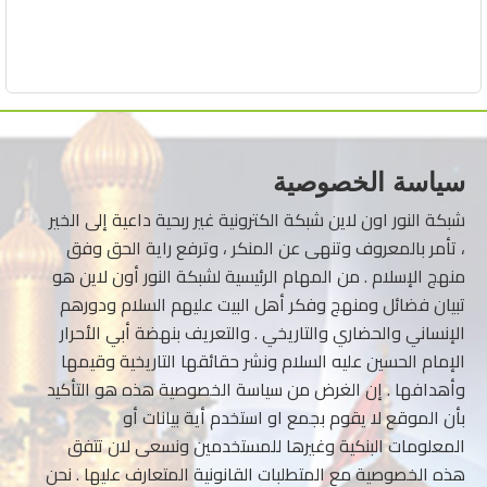
سياسة الخصوصية
شبكة النور اون لاين شبكة الكترونية غير ربحية داعية إلى الخير
، تأمر بالمعروف وتنهى عن المنكر ، وترفع راية الحق وفق
منهج الإسلام . من المهام الرئيسية لشبكة النور أون لاين هو
تبيان فضائل ومنهج وفكر أهل البيت عليهم السلام ودورهم
الإنساني والحضاري والتاريخي . والتعريف بنهضة أبي الأحرار
الإمام الحسين عليه السلام ونشر حقائقها التاريخية وقيمها
وأهدافها . إن الغرض من سياسة الخصوصية هذه هو التأكيد
بأن الموقع لا يقوم بجمع او استخدم أية بيانات أو
المعلومات البنكية وغيرها للمستخدمين ونسعى لان تتفق
هذه الخصوصية مع المتطلبات القانونية المتعارف عليها . نحن