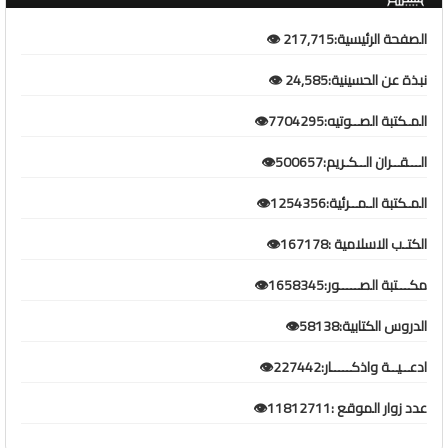
الصفحة الرئيسية:217,715 👁️
نبذة عن الحسينية:24,585 👁️
المـكتبة الصــوتيه:7704295👁️
الـــقــران الــكـريم:500657👁️
المـكتبة الـمــرئية:1254356👁️
الكتـب الاسلامية :167178👁️
مكـــتبة الصـــــور:1658345👁️
الدروس الكتابية:58138👁️
ادعــيــة واذكـــــار:227442👁️
عدد زوار الموقع :11812711👁️