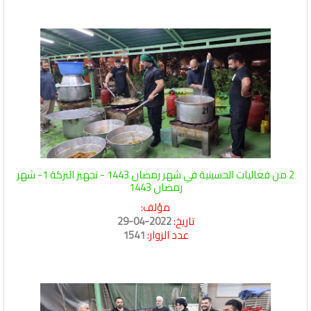
2 من فعاليات الحسينية في شهر رمضان 1443 - تجهيز البركة 1- شهر
رمضان 1443
مؤلف:
تاريخ:
2022-04-29
عدد الزوار:
1541