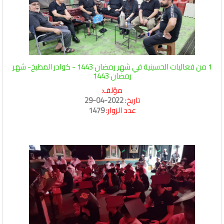
1 من فعاليات الحسينية في شهر رمضان 1443 - كوادر المطبخ- شهر
رمضان 1443
مؤلف:
تاريخ:
2022-04-29
عدد الزوار:
1479