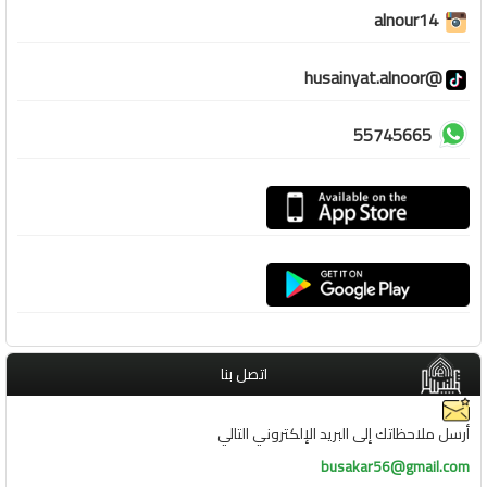
alnour14
@husainyat.alnoor
55745665
اتصل بنا
أرسل ملاحظاتك إلى البريد الإلكتروني التالي
busakar56@gmail.com