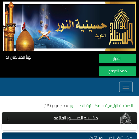
نهنأ المتابعين لموفع النور بوصول المشاهدات الى الرقم القياسي 11 مليون مشاهدة خلا
الأخبار
جديد الموقع:
Toggle
navigation
الصفحة الرئيسية
«
مكـــتبة الصـــــور
« مجموع (15)
↓
مكـــتبة الصـــــور القائمة
مكـــتبة الصـــــور (15)