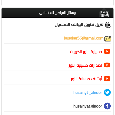
وسائل التواصل الاجتماعي
تنزيل تطبيق الهاتف المحمول
busakar56@gmail.com
حسينية النور الكويت
اصدارات حسينية النور
أرشيف حسينية النور
husainyt_alnoor
husainyat.alnoor