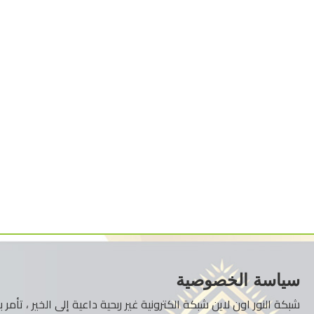
سياسة الخصوصية
شبكة النور اون لاين شبكة الكترونية غير ربحية داعية إلى الخير ، تأم