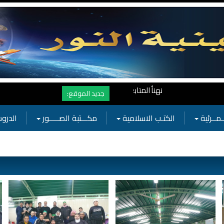
نهنأ المتابعين لموفع النور بوصول المشاهدات الى الرقم القياسي 11 مليون مشاهدة خلال فترة قصيرة وهذا كله بجهودكم واهتمامكم بفعاليات الحسين
جديد الموقع:
ـمــرئية
الكتـب الاسلامية
مكـــتبة الصـــــور
الدروس