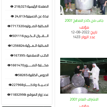
الصفحة الرئيسية:218,027 👁️
نبذة عن الحسينية:24,613 👁️
جانب من كادر المطبخ 2007
المـكتبة الصــوتيه:7717320👁️
مؤلف:
تاريخ:
2022-08-12
الـــقــران الــكـريم:501116👁️
عدد الزوار:
1433
المـكتبة الـمــرئية:1256824👁️
الكتـب الاسلامية :167395👁️
مكـــتبة الصـــــور:1661470👁️
الدروس الكتابية:58265👁️
ادعــيــة واذكـــــار:227968👁️
عدد زوار الموقع :11832998👁️
الاشراف العام 2007
مؤلف: