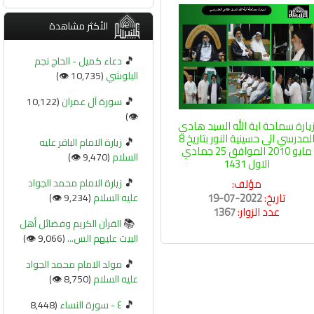
الأكثر مشاهدة
🎵
دعاء كميل - الحاج نجم
البلوشي
(10,735 👁️)
🎵
سورة آل عمران
(10,122
👁️)
يارة سماحة اية الله السيد هادي
المدرسي الى حسينية النور بتاريخ 8
🎵
زيارة الامام الباقر عليه
مايو 2010 الموافق 25 جمادي
السلام
(9,470 👁️)
الاول 1431
🎵
مؤلف:
زيارة الامام محمد الجواد
تاريخ:
2022-07-19
عليه السلام
(9,234 👁️)
عدد الزوار:
1367
📚
القرآن الكريم وفضائل أهل
البيت عليهم الس...
(9,066 👁️)
🎵
مولد الامام محمد الجواد
عليه السلام
(8,750 👁️)
🎵
٤ - سورة النساء
(8,448