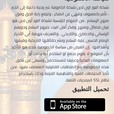
شبكة النور اون لاين شبكة الكترونية غير ربحية داعية إلى الخير
، تأمر بالمعروف وتنهى عن المنكر ، وترفع راية الحق وفق
منهج الإسلام . من المهام الرئيسية لشبكة النور أون لاين هو
تبيان فضائل ومنهج وفكر أهل البيت عليهم السلام ودورهم
الإنساني والحضاري والتاريخي . والتعريف بنهضة أبي الأحرار
الإمام الحسين عليه السلام ونشر حقائقها التاريخية وقيمها
وأهدافها . إن الغرض من سياسة الخصوصية هذه هو التأكيد
بأن الموقع لا يقوم بجمع او استخدم أية بيانات أو
المعلومات البنكية وغيرها للمستخدمين ونسعى لان تتفق
هذه الخصوصية مع المتطلبات القانونية المتعارف عليها . نحن
نأخذ الاحتياطات الفنية والتنظيمية اللازمة وذلك باستخدام
نظام SSL البرمجيات الآمنة.
تحميل التطبيق