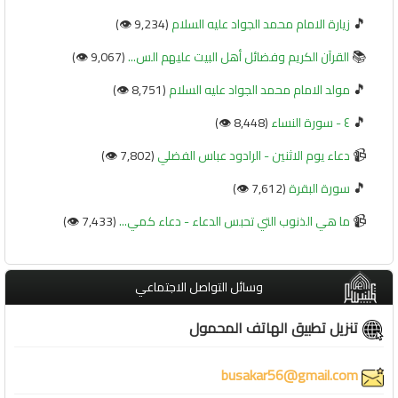
🎵
زيارة الامام محمد الجواد عليه السلام
(9,234 👁️)
📚
القرآن الكريم وفضائل أهل البيت عليهم الس...
(9,067 👁️)
🎵
مولد الامام محمد الجواد عليه السلام
(8,751 👁️)
🎵
٤ - سورة النساء
(8,448 👁️)
📹
دعاء يوم الاثنين - الرادود عباس الفضلي
(7,802 👁️)
🎵
سورة البقرة
(7,612 👁️)
📹
ما هي الذنوب التي تحبس الدعاء - دعاء كمي...
(7,433 👁️)
وسائل التواصل الاجتماعي
تنزيل تطبيق الهاتف المحمول
busakar56@gmail.com