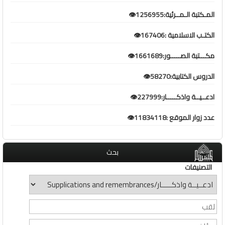
المـكتبة الـمــرئية:1256955👁️
الكتـب الاسلامية :167406👁️
مكـــتبة الصـــــور:1661689👁️
الدروس الكتابية:58270👁️
ادعــيــة واذكـــــار:227999👁️
عدد زوار الموقع :11834118👁️
بحث
التصنيفات