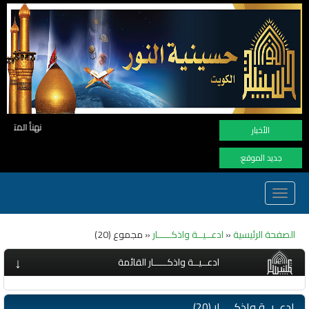
نهنأ المتابعين لموفع النور بوصول المشاهدات الى الرقم القياسي 11 مليون مشاه
الأخبار
جديد الموقع:
Toggle
navigation
الصفحة الرئيسية
«
ادعــيــة واذكـــــار
« مجموع (20)
↓
ادعــيــة واذكـــــار القائمة
ادعــيــة واذكـــــار (20)