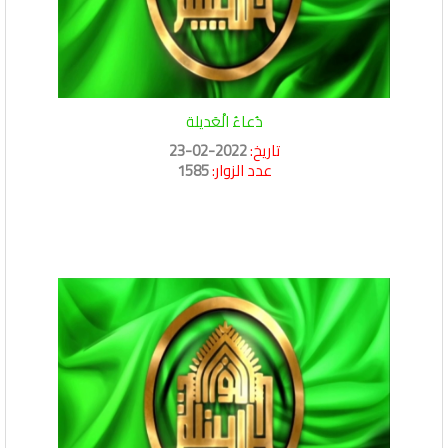
دُعاءُ الْعَديلة
تاريخ:
2022-02-23
عدد الزوار:
1585