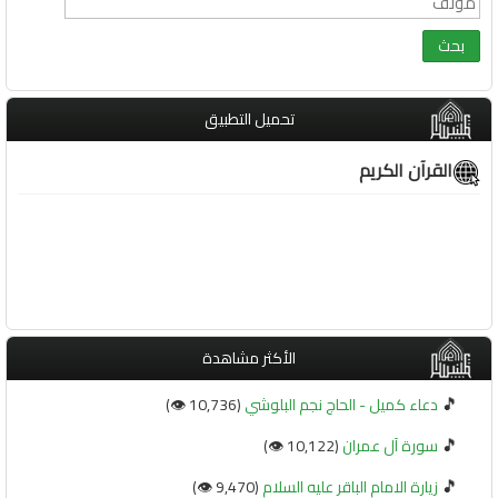
تحميل التطبيق
القرآن الكريم
الأكثر مشاهدة
🎵
دعاء كميل - الحاج نجم البلوشي
(10,736 👁️)
🎵
سورة آل عمران
(10,122 👁️)
🎵
زيارة الامام الباقر عليه السلام
(9,470 👁️)