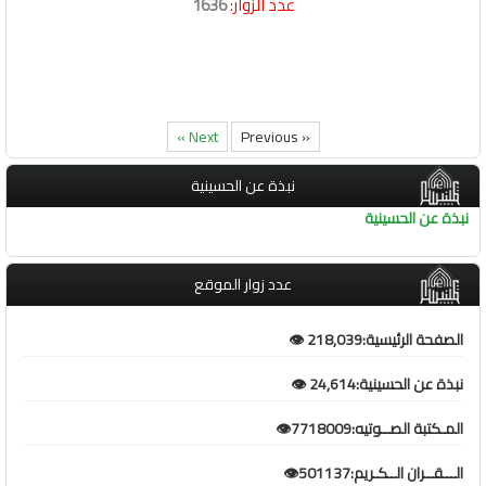
عدد الزوار:
1636
Next »
« Previous
نبذة عن الحسينية
نبذة عن الحسينية
عدد زوار الموقع
الصفحة الرئيسية:218,039 👁️
نبذة عن الحسينية:24,614 👁️
المـكتبة الصــوتيه:7718009👁️
الـــقــران الــكـريم:501137👁️