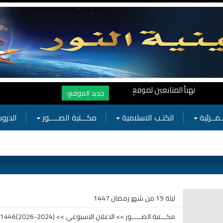
أ المتابعين لموفع النور بوصول المشاهدات الى الرقم القياسي 11 مليون مشاهدة خلال فترة قصيرة وهذا كله بجهودكم واهتمامكم بفعاليات الحسينية
جديد الموقع:
ـمــرئية
الكتـب الاسلامية
مكـــتبة الصـــــور
الدروس
ليلة 19 من شهر رمضان 1447
مكـــتبة الصـــــور >> الاعلان الاسبوعي >> (2024-2026)1446-1447