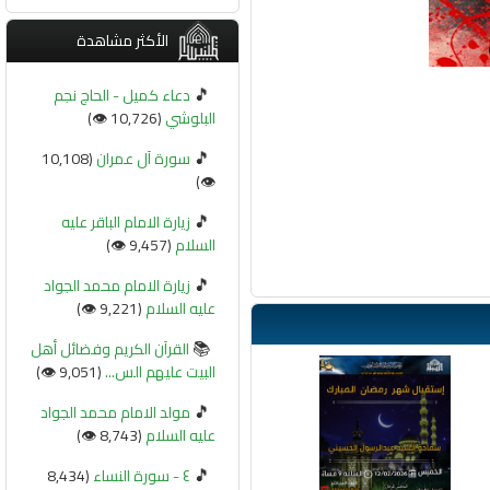
الأكثر مشاهدة
🎵
دعاء كميل - الحاج نجم
البلوشي
(10,726 👁️)
🎵
سورة آل عمران
(10,108
👁️)
🎵
زيارة الامام الباقر عليه
السلام
(9,457 👁️)
🎵
زيارة الامام محمد الجواد
عليه السلام
(9,221 👁️)
📚
القرآن الكريم وفضائل أهل
البيت عليهم الس...
(9,051 👁️)
🎵
مولد الامام محمد الجواد
عليه السلام
(8,743 👁️)
🎵
٤ - سورة النساء
(8,434