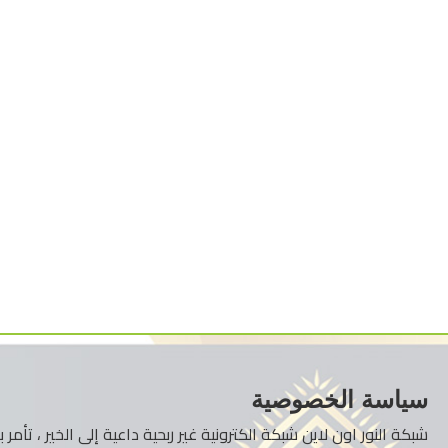
سياسة الخصوصية
شبكة النور اون لاين شبكة الكترونية غير ربحية داعية إلى الخير ، تأم