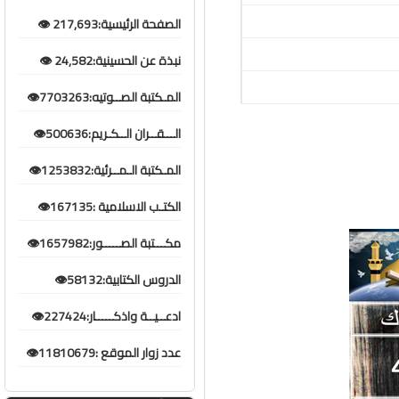
الصفحة الرئيسية:217,693 👁️
نبذة عن الحسينية:24,582 👁️
المـكتبة الصــوتيه:7703263👁️
الـــقــران الــكـريم:500636👁️
المـكتبة الـمــرئية:1253832👁️
الكتـب الاسلامية :167135👁️
مكـــتبة الصـــــور:1657982👁️
الدروس الكتابية:58132👁️
ادعــيــة واذكـــــار:227424👁️
عدد زوار الموقع :11810679👁️