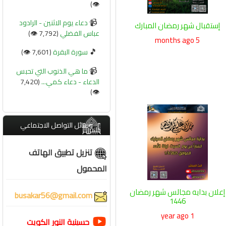
👁️)
📹
دعاء يوم الاثنين - الرادود
إستقبال شهر رمضان المبارك
عباس الفضلي
(7,792 👁️)
5 months ago
🎵
سورة البقرة
(7,601 👁️)
📹
ما هي الذنوب التي تحبس
الدعاء - دعاء كمي...
(7,420
👁️)
وسائل التواصل الاجتماعي
تنزيل تطبيق الهاتف
المحمول
إعلان بدايه مجالس شهر رمضان
busakar56@gmail.com
1446
1 year ago
حسينية النور الكويت