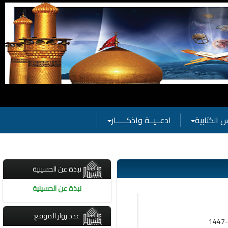
 الكتابية
ادعــيــة واذكـــــار
نبذة عن الحسينية
نبذة عن الحسينية
عدد زوار الموقع