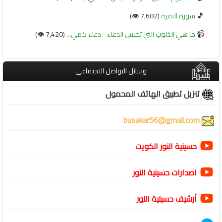
🎵
سورة البقرة
(7,602 👁️)
📹
ما هي الذنوب التي تحبس الدعاء - دعاء كمي...
(7,420 👁️)
وسائل التواصل الاجتماعي
تنزيل تطبيق الهاتف المحمول
busakar56@gmail.com
حسينية النور الكويت
اصدارات حسينية النور
أرشيف حسينية النور