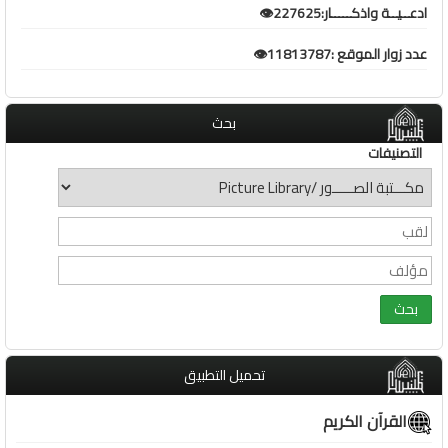
ادعــيــة واذكـــــار:227625👁️
عدد زوار الموقع :11813787👁️
بحث
التصنيفات
تحميل التطبيق
القرآن الكريم