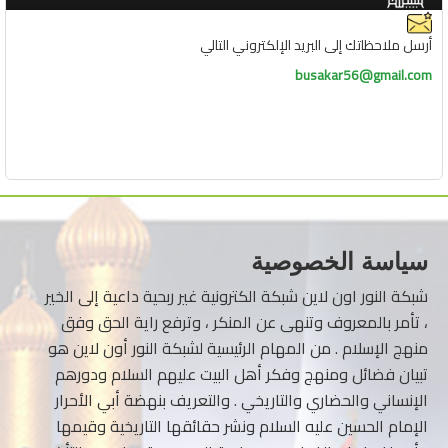
أرسل ملاحظاتك إلى البريد الإلكتروني التالي
busakar56@gmail.com
سياسة الخصوصية
شبكة النور اون لاين شبكة الكترونية غير ربحية داعية إلى الخير
، تأمر بالمعروف وتنهى عن المنكر ، وترفع راية الحق وفق
منهج الإسلام . من المهام الرئيسية لشبكة النور أون لاين هو
تبيان فضائل ومنهج وفكر أهل البيت عليهم السلام ودورهم
الإنساني والحضاري والتاريخي . والتعريف بنهضة أبي الأحرار
الإمام الحسين عليه السلام ونشر حقائقها التاريخية وقيمها