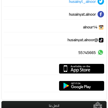
husainyt_alnoor
husainyat.alnoor
alnour14
@husainyat.alnoor
55745665
اتصل بنا