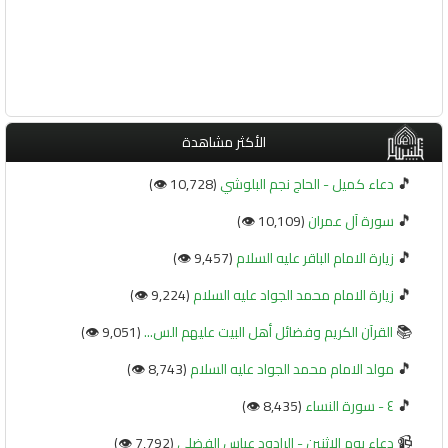
الأكثر مشاهدة
🎵
دعاء كميل - الحاج نجم البلوشي
(10,728 👁️)
🎵
سورة آل عمران
(10,109 👁️)
🎵
زيارة الامام الباقر عليه السلام
(9,457 👁️)
🎵
زيارة الامام محمد الجواد عليه السلام
(9,224 👁️)
📚
القرآن الكريم وفضائل أهل البيت عليهم الس...
(9,051 👁️)
🎵
مولد الامام محمد الجواد عليه السلام
(8,743 👁️)
🎵
٤ - سورة النساء
(8,435 👁️)
📹
دعاء يوم الاثنين - الرادود عباس الفضلي
(7,792 👁️)