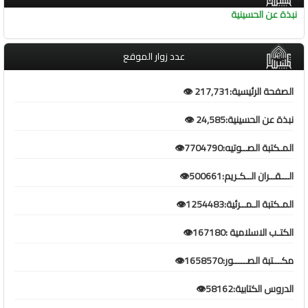
نبذة عن الحسينية
عدد زوار الموقع
الصفحة الرئيسية:217,731 👁️
نبذة عن الحسينية:24,585 👁️
المـكتبة الصــوتيه:7704790👁️
الـــقــران الــكـريم:500661👁️
المـكتبة الـمــرئية:1254483👁️
الكتـب الاسلامية :167180👁️
مكـــتبة الصـــــور:1658570👁️
الدروس الكتابية:58162👁️