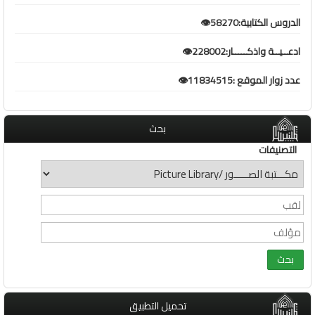
الدروس الكتابية:58270👁️
ادعــيــة واذكـــــار:228002👁️
عدد زوار الموقع :11834515👁️
بحث
التصنيفات
تحميل التطبيق