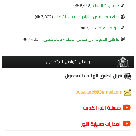
🎵
٤ - سورة النساء
(8,448 👁️)
📹
دعاء يوم الاثنين - الرادود عباس الفضلي
(7,802 👁️)
🎵
سورة البقرة
(7,612 👁️)
📹
ما هي الذنوب التي تحبس الدعاء - دعاء كمي...
(7,433 👁️)
وسائل التواصل الاجتماعي
تنزيل تطبيق الهاتف المحمول
busakar56@gmail.com
حسينية النور الكويت
اصدارات حسينية النور