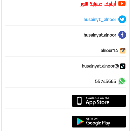
أرشيف حسينية النور
husainyt_alnoor
husainyat.alnoor
alnour14
@husainyat.alnoor
55745665