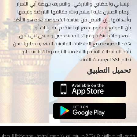
الإنساني والحضاري والتاريخي . والتعريف بنهضة أبي الأحرار
الإمام الحسين عليه السلام ونشر حقائقها التاريخية وقيمها
وأهدافها . إن الغرض من سياسة الخصوصية هذه هو التأكيد
بأن الموقع لا يقوم بجمع او استخدم أية بيانات أو
المعلومات البنكية وغيرها للمستخدمين ونسعى لان تتفق
هذه الخصوصية مع المتطلبات القانونية المتعارف عليها . نحن
نأخذ الاحتياطات الفنية والتنظيمية اللازمة وذلك باستخدام
نظام SSL البرمجيات الآمنة.
تحميل التطبيق
حقوق الطبع والنشر ©2024 حسينية النور.\\ جميع الحقوق محفوظة!! الإصدار