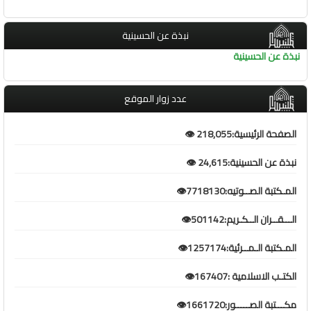
نبذة عن الحسينية
نبذة عن الحسينية
عدد زوار الموقع
الصفحة الرئيسية:218,055 👁️
نبذة عن الحسينية:24,615 👁️
المـكتبة الصــوتيه:7718130👁️
الـــقــران الــكـريم:501142👁️
المـكتبة الـمــرئية:1257174👁️
الكتـب الاسلامية :167407👁️
مكـــتبة الصـــــور:1661720👁️