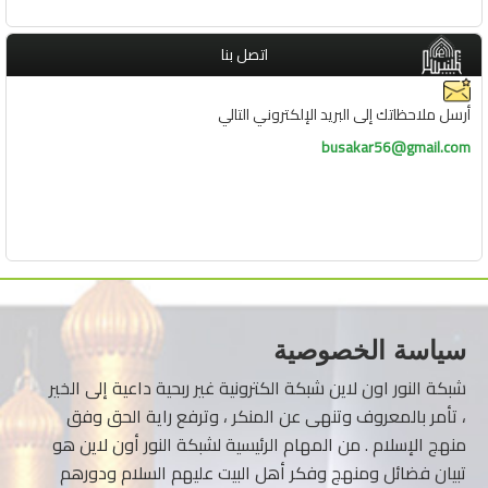
اتصل بنا
أرسل ملاحظاتك إلى البريد الإلكتروني التالي
busakar56@gmail.com
سياسة الخصوصية
شبكة النور اون لاين شبكة الكترونية غير ربحية داعية إلى الخير
، تأمر بالمعروف وتنهى عن المنكر ، وترفع راية الحق وفق
منهج الإسلام . من المهام الرئيسية لشبكة النور أون لاين هو
تبيان فضائل ومنهج وفكر أهل البيت عليهم السلام ودورهم