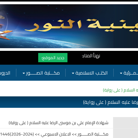
نهنأ المتابعين لموفع النور بوصول المشاهدات الى الرقم القياسي 11 مليون مشاهدة خلال فترة قصيرة وهذا كله بجهودكم واهتمامكم بفعاليات الحسينية
جديد الموقع:
ـمــرئية
الكتـب الاسلامية
مكـــتبة الصـــــور
الدروس
السلام ( على رواية)
 عليه السلام ( على رواية)
شهادة الإمام علي بن موسى الرضا عليه السلام ( على رواية)
مكـــتبة الصـــــور >> الاعلان الاسبوعي >> (2024-2026)1446-1447