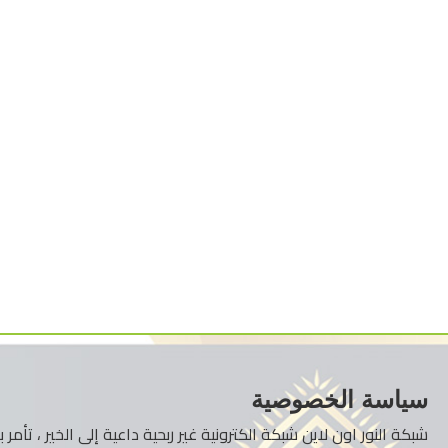
سياسة الخصوصية
شبكة النور اون لاين شبكة الكترونية غير ربحية داعية إلى الخير ، تأم