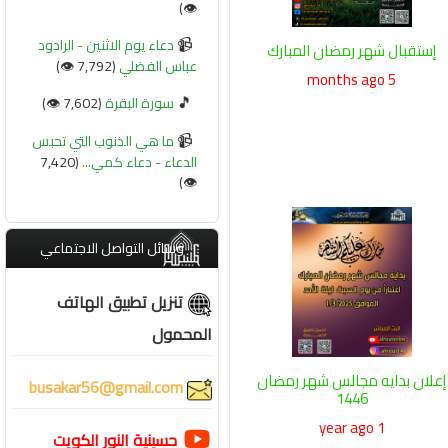
👁️)
📹
دعاء يوم الاثنين - الرادود
إستقبال شهر رمضان المبارك
عباس الفضلي
(7,792 👁️)
5 months ago
🎵
سورة البقرة
(7,602 👁️)
📹
ما هي الذنوب التي تحبس
الدعاء - دعاء كمي...
(7,420
👁️)
وسائل التواصل الاجتماعي
تنزيل تطبيق الهاتف
المحمول
إعلان بدايه مجالس شهر رمضان
busakar56@gmail.com
1446
1 year ago
حسينية النور الكويت