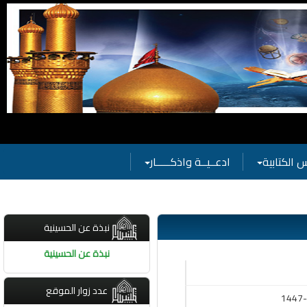
 الكتابية
ادعــيــة واذكـــــار
نبذة عن الحسينية
نبذة عن الحسينية
عدد زوار الموقع