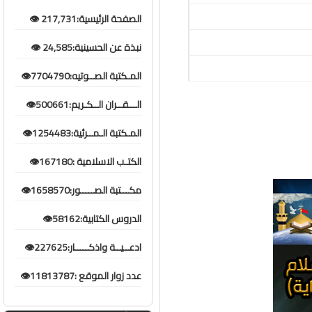
الصفحة الرئيسية:217,731 👁️
نبذة عن الحسينية:24,585 👁️
المـكتبة الصــوتيه:7704790👁️
الـــقــران الــكـريم:500661👁️
المـكتبة الـمــرئية:1254483👁️
الكتـب الاسلامية :167180👁️
مكـــتبة الصـــــور:1658570👁️
الدروس الكتابية:58162👁️
ادعــيــة واذكـــــار:227625👁️
عدد زوار الموقع :11813787👁️