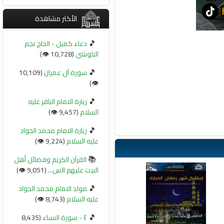
الأكثر مشاهدة
🎵
دعاء كميل - الحاج نجم
البلوشي
(10,728 👁️)
🎵
سورة آل عمران
(10,109
👁️)
🎵
زيارة الامام الباقر عليه
السلام
(9,457 👁️)
🎵
زيارة الامام محمد الجواد
عليه السلام
(9,224 👁️)
📚
القرآن الكريم وفضائل أهل
البيت عليهم الس...
(9,051 👁️)
🎵
مولد الامام محمد الجواد
عليه السلام
(8,743 👁️)
🎵
٤ - سورة النساء
(8,435