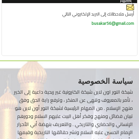
أرسل ملاحظاتك إلى البريد الإلكتروني التالي
busakar56@gmail.com
سياسة الخصوصية
شبكة النور اون لاين شبكة الكترونية غير ربحية داعية إلى الخير
، تأمر بالمعروف وتنهى عن المنكر ، وترفع راية الحق وفق
منهج الإسلام . من المهام الرئيسية لشبكة النور أون لاين هو
تبيان فضائل ومنهج وفكر أهل البيت عليهم السلام ودورهم
الإنساني والحضاري والتاريخي . والتعريف بنهضة أبي الأحرار
الإمام الحسين عليه السلام ونشر حقائقها التاريخية وقيمها