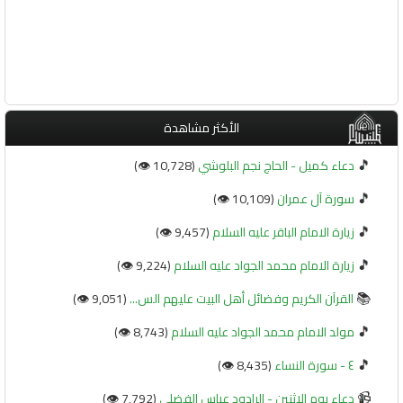
الأكثر مشاهدة
🎵
دعاء كميل - الحاج نجم البلوشي
(10,728 👁️)
🎵
سورة آل عمران
(10,109 👁️)
🎵
زيارة الامام الباقر عليه السلام
(9,457 👁️)
🎵
زيارة الامام محمد الجواد عليه السلام
(9,224 👁️)
📚
القرآن الكريم وفضائل أهل البيت عليهم الس...
(9,051 👁️)
🎵
مولد الامام محمد الجواد عليه السلام
(8,743 👁️)
🎵
٤ - سورة النساء
(8,435 👁️)
📹
دعاء يوم الاثنين - الرادود عباس الفضلي
(7,792 👁️)