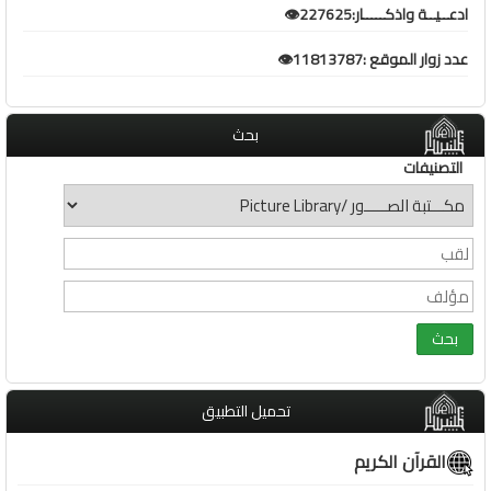
ادعــيــة واذكـــــار:227625👁️
عدد زوار الموقع :11813787👁️
بحث
التصنيفات
تحميل التطبيق
القرآن الكريم