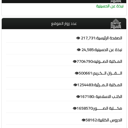
نبذة عن الحسينية
عدد زوار الموقع
الصفحة الرئيسية:217,731 👁️
نبذة عن الحسينية:24,585 👁️
المـكتبة الصــوتيه:7704790👁️
الـــقــران الــكـريم:500661👁️
المـكتبة الـمــرئية:1254483👁️
الكتـب الاسلامية :167180👁️
مكـــتبة الصـــــور:1658570👁️
الدروس الكتابية:58162👁️