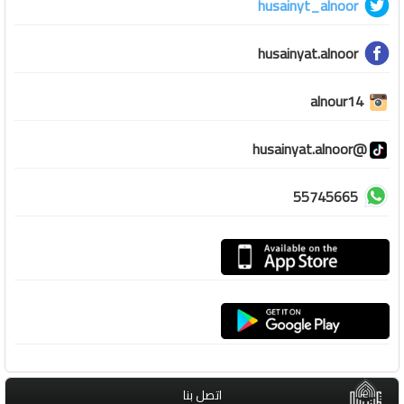
husainyt_alnoor
husainyat.alnoor
alnour14
@husainyat.alnoor
55745665
اتصل بنا