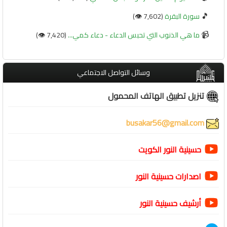
🎵
سورة البقرة
(7,602 👁️)
📹
ما هي الذنوب التي تحبس الدعاء - دعاء كمي...
(7,420 👁️)
وسائل التواصل الاجتماعي
تنزيل تطبيق الهاتف المحمول
busakar56@gmail.com
حسينية النور الكويت
اصدارات حسينية النور
أرشيف حسينية النور