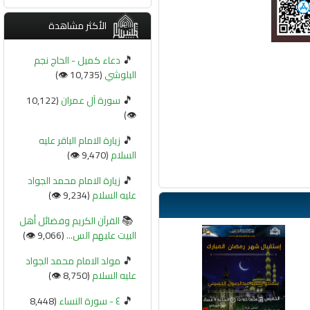
الأكثر مشاهدة
🎵
دعاء كميل - الحاج نجم
البلوشي
(10,735 👁️)
🎵
سورة آل عمران
(10,122
👁️)
🎵
زيارة الامام الباقر عليه
السلام
(9,470 👁️)
🎵
زيارة الامام محمد الجواد
عليه السلام
(9,234 👁️)
📚
القرآن الكريم وفضائل أهل
البيت عليهم الس...
(9,066 👁️)
🎵
مولد الامام محمد الجواد
عليه السلام
(8,750 👁️)
🎵
٤ - سورة النساء
(8,448