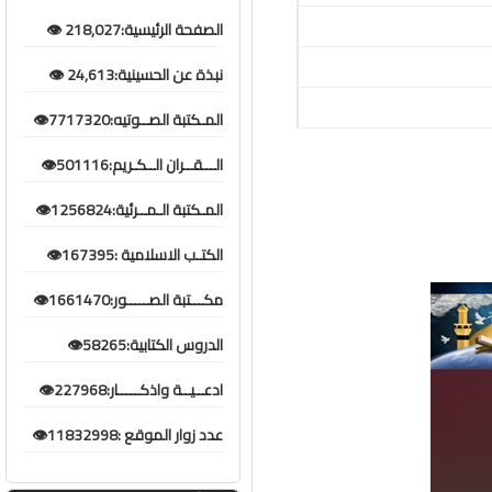
الصفحة الرئيسية:218,027 👁️
نبذة عن الحسينية:24,613 👁️
المـكتبة الصــوتيه:7717320👁️
الـــقــران الــكـريم:501116👁️
المـكتبة الـمــرئية:1256824👁️
الكتـب الاسلامية :167395👁️
مكـــتبة الصـــــور:1661470👁️
الدروس الكتابية:58265👁️
ادعــيــة واذكـــــار:227968👁️
عدد زوار الموقع :11832998👁️