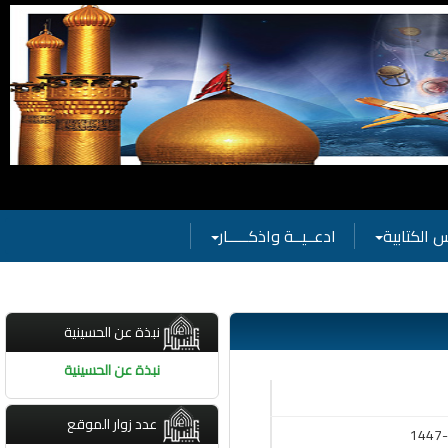
 الكتابية
ادعــيــة واذكـــــار
نبذة عن الحسينية
نبذة عن الحسينية
عدد زوار الموقع