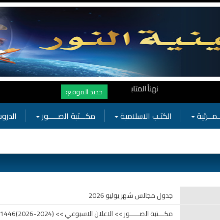
نهنأ المتابعين لموفع النور بوصول المشاهدات الى الرقم القياسي 11 مليون مشاهدة خلال فترة قصيرة وهذا كله بجهودكم واهتمامكم بفعاليات الحسينية
جديد الموقع:
ـمــرئية
الكتـب الاسلامية
مكـــتبة الصـــــور
الدروس
جدول مجالس شهر يوليو 2026
مكـــتبة الصـــــور >> الاعلان الاسبوعي >> (2024-2026)1446-1447