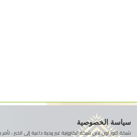
سياسة الخصوصية
شبكة النور اون لاين شبكة الكترونية غير ربحية داعية إلى الخير ، تأم