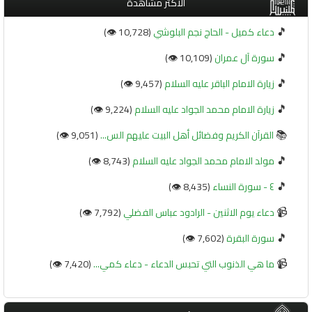
الأكثر مشاهدة
🎵
دعاء كميل - الحاج نجم البلوشي
(10,728 👁️)
🎵
سورة آل عمران
(10,109 👁️)
🎵
زيارة الامام الباقر عليه السلام
(9,457 👁️)
🎵
زيارة الامام محمد الجواد عليه السلام
(9,224 👁️)
📚
القرآن الكريم وفضائل أهل البيت عليهم الس...
(9,051 👁️)
🎵
مولد الامام محمد الجواد عليه السلام
(8,743 👁️)
🎵
٤ - سورة النساء
(8,435 👁️)
📹
دعاء يوم الاثنين - الرادود عباس الفضلي
(7,792 👁️)
🎵
سورة البقرة
(7,602 👁️)
📹
ما هي الذنوب التي تحبس الدعاء - دعاء كمي...
(7,420 👁️)