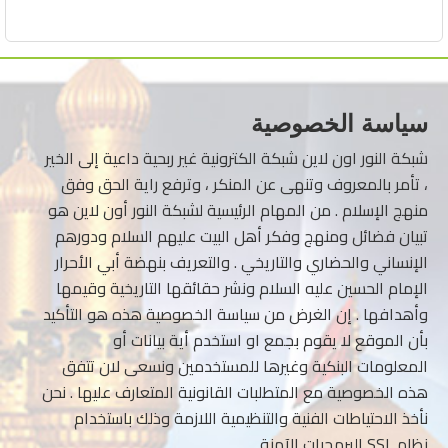
سياسة الخصوصية
شبكة النور اون لاين شبكة الكترونية غير ربحية داعية إلى الخير
، تأمر بالمعروف وتنهى عن المنكر ، وترفع راية الحق وفق
منهج الإسلام . من المهام الرئيسية لشبكة النور أون لاين هو
تبيان فضائل ومنهج وفكر أهل البيت عليهم السلام ودورهم
الإنساني والحضاري والتاريخي . والتعريف بنهضة أبي الأحرار
الإمام الحسين عليه السلام ونشر حقائقها التاريخية وقيمها
وأهدافها . إن الغرض من سياسة الخصوصية هذه هو التأكيد
بأن الموقع لا يقوم بجمع او استخدم أية بيانات أو
المعلومات البنكية وغيرها للمستخدمين ونسعى لان تتفق
هذه الخصوصية مع المتطلبات القانونية المتعارف عليها . نحن
نأخذ الاحتياطات الفنية والتنظيمية اللازمة وذلك باستخدام
نظام SSL البرمجيات الآمنة.