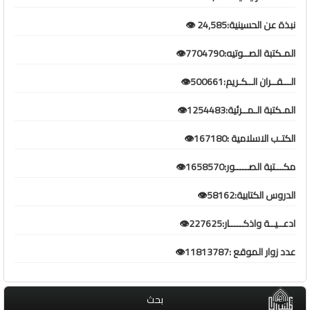
نبذة عن الحسينية:24,585 👁️
المـكتبة الصــوتيه:7704790👁️
الـــقــران الــكـريم:500661👁️
المـكتبة الـمــرئية:1254483👁️
الكتـب الاسلامية :167180👁️
مكـــتبة الصـــــور:1658570👁️
الدروس الكتابية:58162👁️
ادعــيــة واذكـــــار:227625👁️
عدد زوار الموقع :11813787👁️
بحث