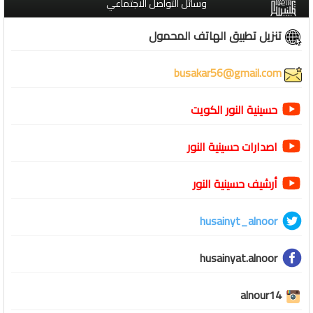
وسائل التواصل الاجتماعي
تنزيل تطبيق الهاتف المحمول
busakar56@gmail.com
حسينية النور الكويت
اصدارات حسينية النور
أرشيف حسينية النور
husainyt_alnoor
husainyat.alnoor
alnour14