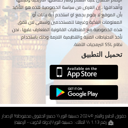
وأهدافها . إن الغرض من سياسة الخصوصية هذه هو التأكيد
بأن الموقع لا يقوم بجمع او استخدم أية بيانات أو
المعلومات البنكية وغيرها للمستخدمين ونسعى لان تتفق
هذه الخصوصية مع المتطلبات القانونية المتعارف عليها . نحن
نأخذ الاحتياطات الفنية والتنظيمية اللازمة وذلك باستخدام
نظام SSL البرمجيات الآمنة.
تحميل التطبيق
حقوق الطبع والنشر ©2024 حسينية النور.\\ جميع الحقوق محفوظة!! الإصدار
رقم 1.13 \\ المالك : حسينية النور\\(دولة الكويت - الرميثية)