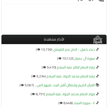
الأكثر مشاهدة
🎵
دعاء كميل - الحاج نجم البلوشي
(10,736 👁️)
🎵
سورة آل عمران
(10,122 👁️)
🎵
زيارة الامام الباقر عليه السلام
(9,470 👁️)
🎵
زيارة الامام محمد الجواد عليه السلام
(9,234 👁️)
📚
القرآن الكريم وفضائل أهل البيت عليهم الس...
(9,067 👁️)
🎵
مولد الامام محمد الجواد عليه السلام
(8,751 👁️)
🎵
٤ - سورة النساء
(8,448 👁️)