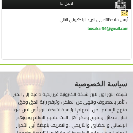
اتصل بنا
أرسل ملاحظاتك إلى البريد الإلكتروني التالي
busakar56@gmail.com
سياسة الخصوصية
شبكة النور اون لاين شبكة الكترونية غير ربحية داعية إلى الخير
، تأمر بالمعروف وتنهى عن المنكر ، وترفع راية الحق وفق
منهج الإسلام . من المهام الرئيسية لشبكة النور أون لاين هو
تبيان فضائل ومنهج وفكر أهل البيت عليهم السلام ودورهم
الإنساني والحضاري والتاريخي . والتعريف بنهضة أبي الأحرار
الإمام الحسين عليه السلام ونشر حقائقها التاريخية وقيمها