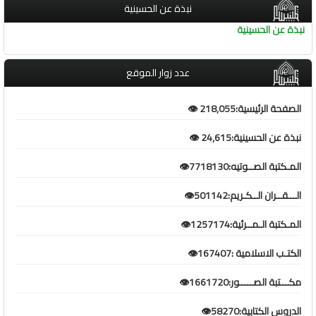
نبذة عن الحسينية
نبذة عن الحسينية
عدد زوار الموقع
الصفحة الرئيسية:218,055 👁️
نبذة عن الحسينية:24,615 👁️
المـكتبة الصــوتيه:7718130👁️
الـــقــران الــكـريم:501142👁️
المـكتبة الـمــرئية:1257174👁️
الكتـب الاسلامية :167407👁️
مكـــتبة الصـــــور:1661720👁️
الدروس الكتابية:58270👁️