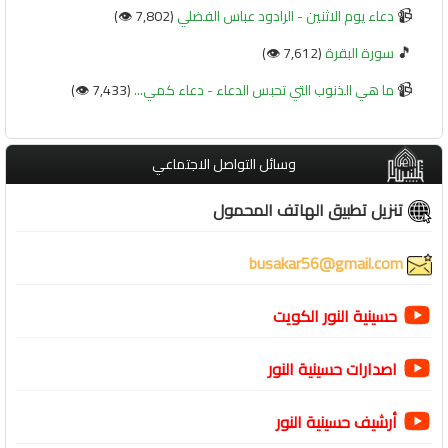
📹
دعاء يوم الاثنين - الرادود عباس الفضلي
(7,802 👁️)
🎵
سورة البقرة
(7,612 👁️)
📹
ما هي الذنوب التي تحبس الدعاء - دعاء كمي...
(7,433 👁️)
وسائل التواصل الاجتماعي
تنزيل تطبيق الهاتف المحمول
busakar56@gmail.com
حسينية النور الكويت
اصدارات حسينية النور
أرشيف حسينية النور