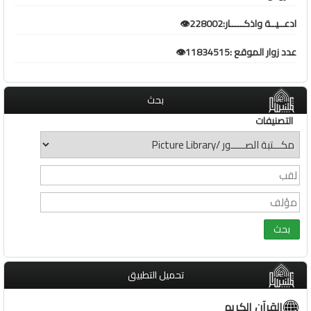
ادعــيــة واذكـــــار:228002👁️
عدد زوار الموقع :11834515👁️
بحث
التصنيفات
تحميل التطبيق
القرآن الكريم