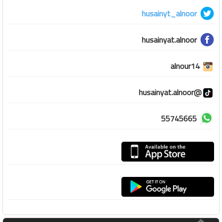
husainyt_alnoor
husainyat.alnoor
alnour14
@husainyat.alnoor
55745665