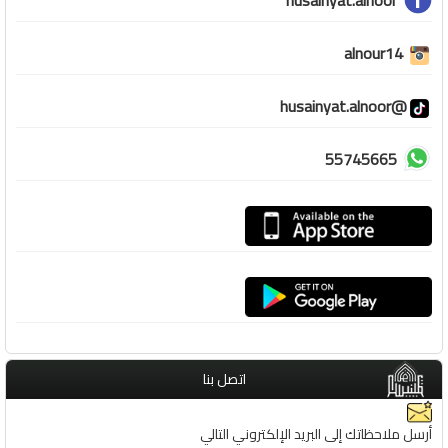
husainyat.alnoor
alnour14
@husainyat.alnoor
55745665
اتصل بنا
أرسل ملاحظاتك إلى البريد الإلكتروني التالي