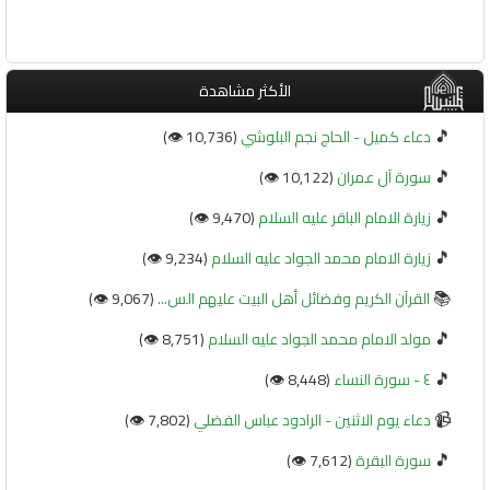
الأكثر مشاهدة
🎵
دعاء كميل - الحاج نجم البلوشي
(10,736 👁️)
🎵
سورة آل عمران
(10,122 👁️)
🎵
زيارة الامام الباقر عليه السلام
(9,470 👁️)
🎵
زيارة الامام محمد الجواد عليه السلام
(9,234 👁️)
📚
القرآن الكريم وفضائل أهل البيت عليهم الس...
(9,067 👁️)
🎵
مولد الامام محمد الجواد عليه السلام
(8,751 👁️)
🎵
٤ - سورة النساء
(8,448 👁️)
📹
دعاء يوم الاثنين - الرادود عباس الفضلي
(7,802 👁️)
🎵
سورة البقرة
(7,612 👁️)