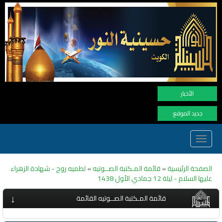
نهنأ المتابعين ل
الأخبار
جديد الموقع:
Toggle
navigation
الصفحة الرئيسية
»
قائمة المـكتبة الصــوتيه
»
لطميه روح - شهادة الزهراء
عليها السلام - ليلة 12 جمادي الأول 1438
↓
قائمة المـكتبة الصــوتيه القائمة