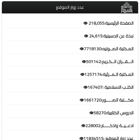
عدد زوار الموقع
الصفحة الرئيسية:218,055 👁️
نبذة عن الحسينية:24,615 👁️
المـكتبة الصــوتيه:7718130👁️
الـــقــران الــكـريم:501142👁️
المـكتبة الـمــرئية:1257174👁️
الكتـب الاسلامية :167407👁️
مكـــتبة الصـــــور:1661720👁️
الدروس الكتابية:58270👁️
ادعــيــة واذكـــــار:228002👁️
عدد زوار الموقع :11834515👁️