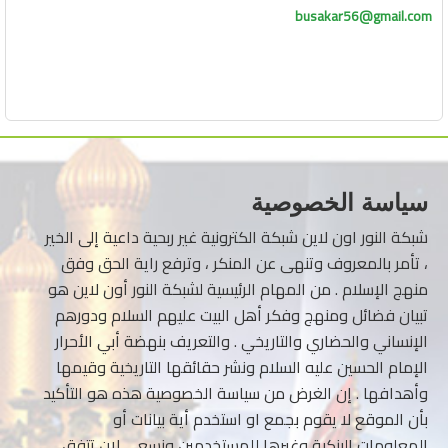
busakar56@gmail.com
سياسة الخصوصية
شبكة النور اون لاين شبكة الكترونية غير ربحية داعية إلى الخير
، تأمر بالمعروف وتنهى عن المنكر ، وترفع راية الحق وفق
منهج الإسلام . من المهام الرئيسية لشبكة النور أون لاين هو
تبيان فضائل ومنهج وفكر أهل البيت عليهم السلام ودورهم
الإنساني والحضاري والتاريخي . والتعريف بنهضة أبي الأحرار
الإمام الحسين عليه السلام ونشر حقائقها التاريخية وقيمها
وأهدافها . إن الغرض من سياسة الخصوصية هذه هو التأكيد
بأن الموقع لا يقوم بجمع او استخدم أية بيانات أو
المعلومات البنكية وغيرها للمستخدمين ونسعى لان تتفق