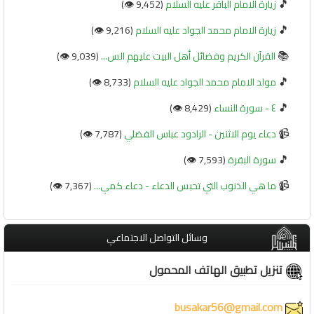
🎵
زيارة الامام الباقر عليه السلام
(9,452 👁️)
🎵
زيارة الامام محمد الجواد عليه السلام
(9,216 👁️)
📚
القرآن الكريم وفضائل أهل البيت عليهم الس...
(9,039 👁️)
🎵
مولد الامام محمد الجواد عليه السلام
(8,733 👁️)
🎵
٤ - سورة النساء
(8,429 👁️)
📹
دعاء يوم الاثنين - الرادود عباس الفضلي
(7,787 👁️)
🎵
سورة البقرة
(7,593 👁️)
📹
ما هي الذنوب التي تحبس الدعاء - دعاء كمي...
(7,367 👁️)
وسائل التواصل الاجتماعي
تنزيل تطبيق الهاتف المحمول
busakar56@gmail.com