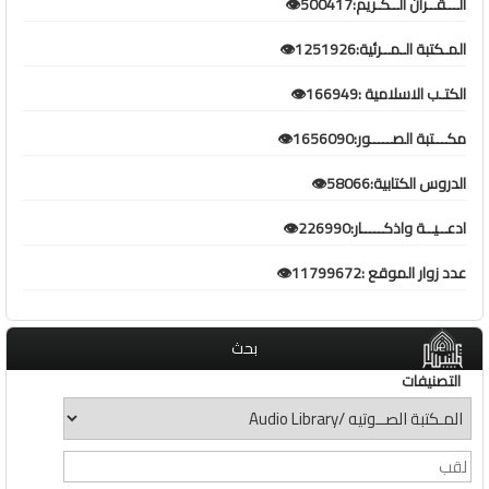
الـــقــران الــكـريم:500417👁️
المـكتبة الـمــرئية:1251926👁️
الكتـب الاسلامية :166949👁️
مكـــتبة الصـــــور:1656090👁️
الدروس الكتابية:58066👁️
ادعــيــة واذكـــــار:226990👁️
عدد زوار الموقع :11799672👁️
بحث
التصنيفات