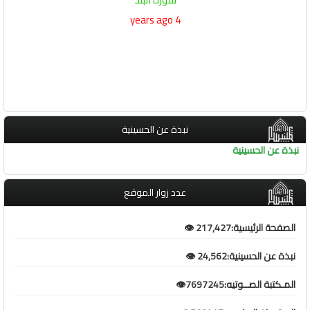
4 years ago
نبذة عن الحسينية
نبذة عن الحسينية
عدد زوار الموقع
الصفحة الرئيسية:217,427 👁️
نبذة عن الحسينية:24,562 👁️
المـكتبة الصــوتيه:7697245👁️