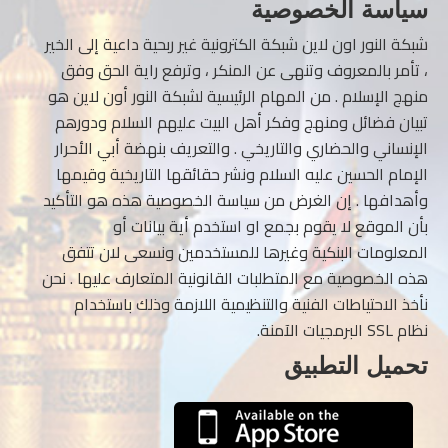
سياسة الخصوصية
شبكة النور اون لاين شبكة الكترونية غير ربحية داعية إلى الخير
، تأمر بالمعروف وتنهى عن المنكر ، وترفع راية الحق وفق
منهج الإسلام . من المهام الرئيسية لشبكة النور أون لاين هو
تبيان فضائل ومنهج وفكر أهل البيت عليهم السلام ودورهم
الإنساني والحضاري والتاريخي . والتعريف بنهضة أبي الأحرار
الإمام الحسين عليه السلام ونشر حقائقها التاريخية وقيمها
وأهدافها . إن الغرض من سياسة الخصوصية هذه هو التأكيد
بأن الموقع لا يقوم بجمع او استخدم أية بيانات أو
المعلومات البنكية وغيرها للمستخدمين ونسعى لان تتفق
هذه الخصوصية مع المتطلبات القانونية المتعارف عليها . نحن
نأخذ الاحتياطات الفنية والتنظيمية اللازمة وذلك باستخدام
نظام SSL البرمجيات الآمنة.
تحميل التطبيق