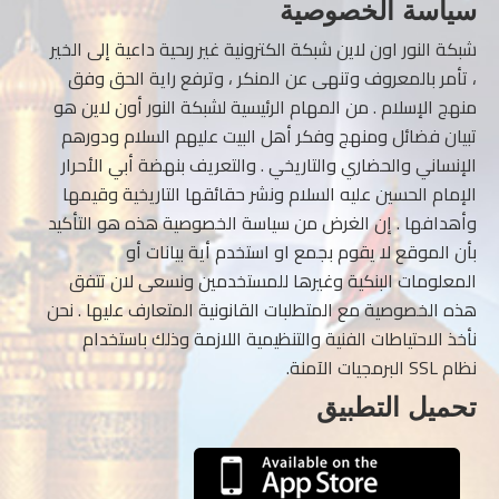
سياسة الخصوصية
شبكة النور اون لاين شبكة الكترونية غير ربحية داعية إلى الخير
، تأمر بالمعروف وتنهى عن المنكر ، وترفع راية الحق وفق
منهج الإسلام . من المهام الرئيسية لشبكة النور أون لاين هو
تبيان فضائل ومنهج وفكر أهل البيت عليهم السلام ودورهم
الإنساني والحضاري والتاريخي . والتعريف بنهضة أبي الأحرار
الإمام الحسين عليه السلام ونشر حقائقها التاريخية وقيمها
وأهدافها . إن الغرض من سياسة الخصوصية هذه هو التأكيد
بأن الموقع لا يقوم بجمع او استخدم أية بيانات أو
المعلومات البنكية وغيرها للمستخدمين ونسعى لان تتفق
هذه الخصوصية مع المتطلبات القانونية المتعارف عليها . نحن
نأخذ الاحتياطات الفنية والتنظيمية اللازمة وذلك باستخدام
نظام SSL البرمجيات الآمنة.
تحميل التطبيق