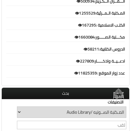
الـــقــران الــكـريم:500934👁️
المـكتبة الـمــرئية:1255529👁️
الكتـب الاسلامية :167295👁️
مكـــتبة الصـــــور:1660084👁️
الدروس الكتابية:58211👁️
ادعــيــة واذكـــــار:227809👁️
عدد زوار الموقع :11825359👁️
بحث
التصنيفات