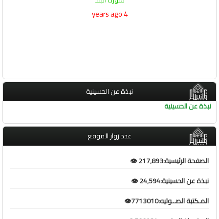
4 years ago
نبذة عن الحسينية
نبذة عن الحسينية
عدد زوار الموقع
الصفحة الرئيسية:217,893 👁️
نبذة عن الحسينية:24,594 👁️
المـكتبة الصــوتيه:7713010👁️