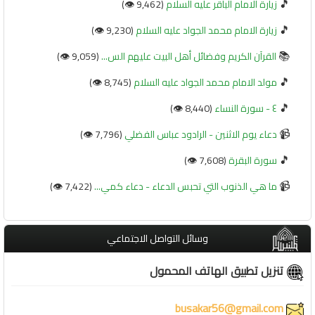
🎵
زيارة الامام الباقر عليه السلام
(9,462 👁️)
🎵
زيارة الامام محمد الجواد عليه السلام
(9,230 👁️)
📚
القرآن الكريم وفضائل أهل البيت عليهم الس...
(9,059 👁️)
🎵
مولد الامام محمد الجواد عليه السلام
(8,745 👁️)
🎵
٤ - سورة النساء
(8,440 👁️)
📹
دعاء يوم الاثنين - الرادود عباس الفضلي
(7,796 👁️)
🎵
سورة البقرة
(7,608 👁️)
📹
ما هي الذنوب التي تحبس الدعاء - دعاء كمي...
(7,422 👁️)
وسائل التواصل الاجتماعي
تنزيل تطبيق الهاتف المحمول
busakar56@gmail.com