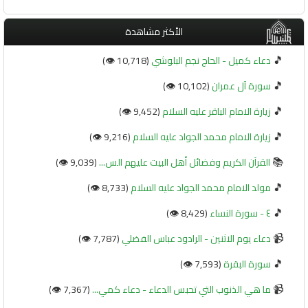
الأكثر مشاهدة
🎵
دعاء كميل - الحاج نجم البلوشي
(10,718 👁️)
🎵
سورة آل عمران
(10,102 👁️)
🎵
زيارة الامام الباقر عليه السلام
(9,452 👁️)
🎵
زيارة الامام محمد الجواد عليه السلام
(9,216 👁️)
📚
القرآن الكريم وفضائل أهل البيت عليهم الس...
(9,039 👁️)
🎵
مولد الامام محمد الجواد عليه السلام
(8,733 👁️)
🎵
٤ - سورة النساء
(8,429 👁️)
📹
دعاء يوم الاثنين - الرادود عباس الفضلي
(7,787 👁️)
🎵
سورة البقرة
(7,593 👁️)
📹
ما هي الذنوب التي تحبس الدعاء - دعاء كمي...
(7,367 👁️)