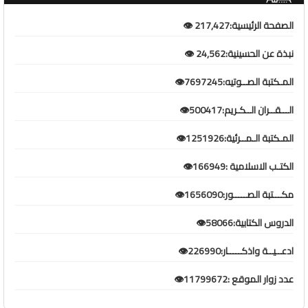
الصفحة الرئيسية:217,427 👁️
نبذة عن الحسينية:24,562 👁️
المـكتبة الصــوتيه:7697245👁️
الـــقــران الــكـريم:500417👁️
المـكتبة الـمــرئية:1251926👁️
الكتـب الاسلامية :166949👁️
مكـــتبة الصـــــور:1656090👁️
الدروس الكتابية:58066👁️
ادعــيــة واذكـــــار:226990👁️
عدد زوار الموقع :11799672👁️