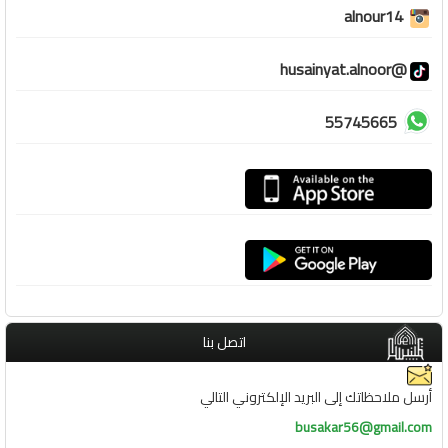
alnour14
@husainyat.alnoor
55745665
اتصل بنا
أرسل ملاحظاتك إلى البريد الإلكتروني التالي
busakar56@gmail.com