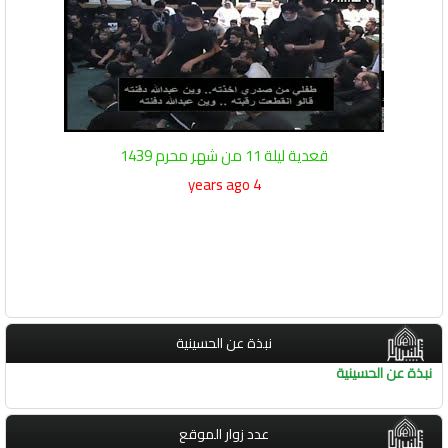
قعدية ليلة 11 من شهر محرم 1439
4 years ago
نبذة عن الحسينية
نبذة عن الحسينية
عدد زوار الموقع