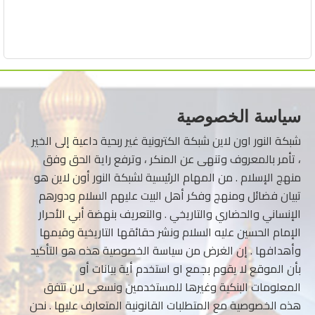
سياسة الخصوصية
شبكة النور اون لاين شبكة الكترونية غير ربحية داعية إلى الخير
، تأمر بالمعروف وتنهى عن المنكر ، وترفع راية الحق وفق
منهج الإسلام . من المهام الرئيسية لشبكة النور أون لاين هو
تبيان فضائل ومنهج وفكر أهل البيت عليهم السلام ودورهم
الإنساني والحضاري والتاريخي . والتعريف بنهضة أبي الأحرار
الإمام الحسين عليه السلام ونشر حقائقها التاريخية وقيمها
وأهدافها . إن الغرض من سياسة الخصوصية هذه هو التأكيد
بأن الموقع لا يقوم بجمع او استخدم أية بيانات أو
المعلومات البنكية وغيرها للمستخدمين ونسعى لان تتفق
هذه الخصوصية مع المتطلبات القانونية المتعارف عليها . نحن