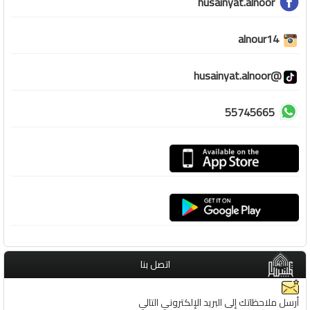
husainyat.alnoor
alnour14
@husainyat.alnoor
55745665
اتصل بنا
أرسل ملاحظاتك إلى البريد الإلكتروني التالي