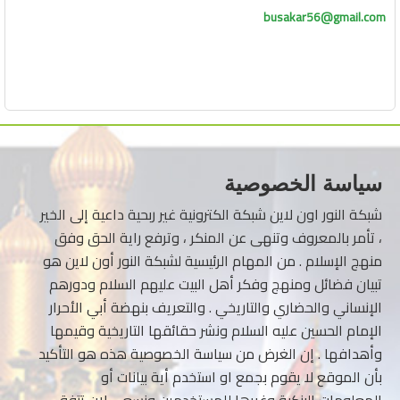
busakar56@gmail.com
سياسة الخصوصية
شبكة النور اون لاين شبكة الكترونية غير ربحية داعية إلى الخير
، تأمر بالمعروف وتنهى عن المنكر ، وترفع راية الحق وفق
منهج الإسلام . من المهام الرئيسية لشبكة النور أون لاين هو
تبيان فضائل ومنهج وفكر أهل البيت عليهم السلام ودورهم
الإنساني والحضاري والتاريخي . والتعريف بنهضة أبي الأحرار
الإمام الحسين عليه السلام ونشر حقائقها التاريخية وقيمها
وأهدافها . إن الغرض من سياسة الخصوصية هذه هو التأكيد
بأن الموقع لا يقوم بجمع او استخدم أية بيانات أو