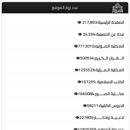
عدد زوار الموقع
الصفحة الرئيسية:217,893 👁️
نبذة عن الحسينية:24,594 👁️
المـكتبة الصــوتيه:7713010👁️
الـــقــران الــكـريم:500934👁️
المـكتبة الـمــرئية:1255529👁️
الكتـب الاسلامية :167295👁️
مكـــتبة الصـــــور:1660084👁️
الدروس الكتابية:58211👁️
ادعــيــة واذكـــــار:227809👁️
عدد زوار الموقع :11825359👁️