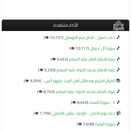
الأكثر مشاهدة
🎵
دعاء كميل - الحاج نجم البلوشي
(10,731 👁️)
🎵
سورة آل عمران
(10,117 👁️)
🎵
زيارة الامام الباقر عليه السلام
(9,462 👁️)
🎵
زيارة الامام محمد الجواد عليه السلام
(9,230 👁️)
📚
القرآن الكريم وفضائل أهل البيت عليهم الس...
(9,059 👁️)
🎵
مولد الامام محمد الجواد عليه السلام
(8,745 👁️)
🎵
٤ - سورة النساء
(8,440 👁️)
📹
دعاء يوم الاثنين - الرادود عباس الفضلي
(7,796 👁️)
🎵
سورة البقرة
(7,608 👁️)