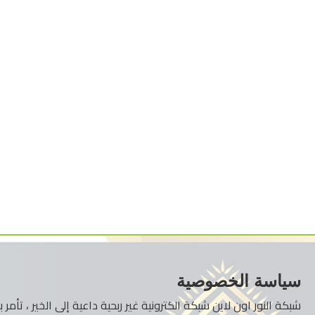
سياسة الخصوصية
شبكة النور اون لاين شبكة الكترونية غير ربحية داعية إلى الخير ، تأم