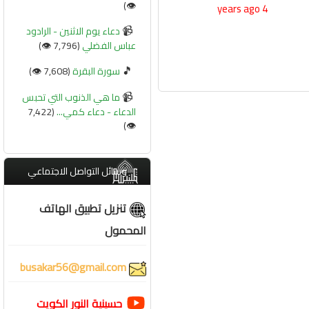
👁️)
4 years ago
📹
دعاء يوم الاثنين - الرادود
عباس الفضلي
(7,796 👁️)
🎵
سورة البقرة
(7,608 👁️)
📹
ما هي الذنوب التي تحبس
الدعاء - دعاء كمي...
(7,422
👁️)
وسائل التواصل الاجتماعي
تنزيل تطبيق الهاتف
المحمول
busakar56@gmail.com
حسينية النور الكويت