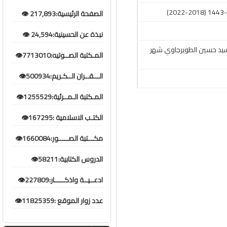
الصفحة الرئيسية:217,893 👁️
نبذة عن الحسينية:24,594 👁️
السيد حسين الطويرجاوي شهر
المـكتبة الصــوتيه:7713010👁️
الـــقــران الــكـريم:500934👁️
المـكتبة الـمــرئية:1255529👁️
الكتـب الاسلامية :167295👁️
مكـــتبة الصـــــور:1660084👁️
الدروس الكتابية:58211👁️
ادعــيــة واذكـــــار:227809👁️
عدد زوار الموقع :11825359👁️