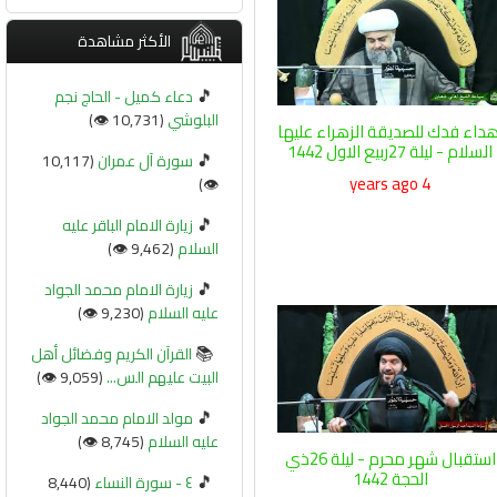
الأكثر مشاهدة
🎵
دعاء كميل - الحاج نجم
البلوشي
(10,731 👁️)
هداء فدك للصديقة الزهراء عليها
السلام - ليلة 27ربيع الاول 1442
🎵
سورة آل عمران
(10,117
4 years ago
👁️)
🎵
زيارة الامام الباقر عليه
السلام
(9,462 👁️)
🎵
زيارة الامام محمد الجواد
عليه السلام
(9,230 👁️)
📚
القرآن الكريم وفضائل أهل
البيت عليهم الس...
(9,059 👁️)
🎵
مولد الامام محمد الجواد
عليه السلام
(8,745 👁️)
استقبال شهر محرم - ليلة 26ذي
الحجة 1442
🎵
٤ - سورة النساء
(8,440