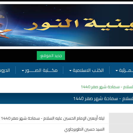
نهنأ المتابعين لموفع النور بوصول المشاهدات الى الرقم القياسي 11 مليون مشاهدة خلال فترة قصيرة وهذا كله بجهودكم واهت
جديد الموقع:
ـمــرئية
الكتـب الاسلامية
مكـــتبة الصـــــور
الدروس
لسلام - سماحة شهر صفر 1440
لسلام - سماحة شهر صفر 1440
ليلة أربعين الإمام الحسين عليه السلام - سماحة شهر صفر 1440
السيد حسين الطويرجاوي