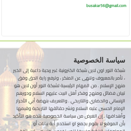
busakar56@gmail.com
سياسة الخصوصية
شبكة النور اون لاين شبكة الكترونية غير ربحية داعية إلى الخير
، تأمر بالمعروف وتنهى عن المنكر ، وترفع راية الحق وفق
منهج الإسلام . من المهام الرئيسية لشبكة النور أون لاين هو
تبيان فضائل ومنهج وفكر أهل البيت عليهم السلام ودورهم
الإنساني والحضاري والتاريخي . والتعريف بنهضة أبي الأحرار
الإمام الحسين عليه السلام ونشر حقائقها التاريخية وقيمها
وأهدافها . إن الغرض من سياسة الخصوصية هذه هو التأكيد
بأن الموقع لا يقوم بجمع او استخدم أية بيانات أو