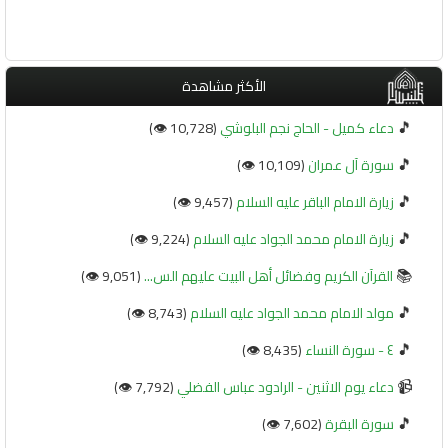
الأكثر مشاهدة
🎵
دعاء كميل - الحاج نجم البلوشي
(10,728 👁️)
🎵
سورة آل عمران
(10,109 👁️)
🎵
زيارة الامام الباقر عليه السلام
(9,457 👁️)
🎵
زيارة الامام محمد الجواد عليه السلام
(9,224 👁️)
📚
القرآن الكريم وفضائل أهل البيت عليهم الس...
(9,051 👁️)
🎵
مولد الامام محمد الجواد عليه السلام
(8,743 👁️)
🎵
٤ - سورة النساء
(8,435 👁️)
📹
دعاء يوم الاثنين - الرادود عباس الفضلي
(7,792 👁️)
🎵
سورة البقرة
(7,602 👁️)