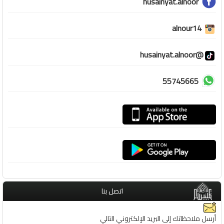
husainyat.alnoor
alnour14
@husainyat.alnoor
55745665
اتصل بنا
أرسل ملاحظاتك إلى البريد الإلكتروني التالي