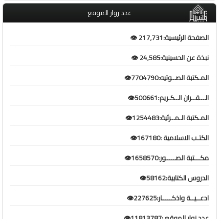
عدد زوار الموقع
الصفحة الرئيسية:217,731 👁️
نبذة عن الحسينية:24,585 👁️
المـكتبة الصــوتيه:7704790👁️
الـــقــران الــكـريم:500661👁️
المـكتبة الـمــرئية:1254483👁️
الكتـب الاسلامية :167180👁️
مكـــتبة الصـــــور:1658570👁️
الدروس الكتابية:58162👁️
ادعــيــة واذكـــــار:227625👁️
عدد زوار الموقع :11813787👁️