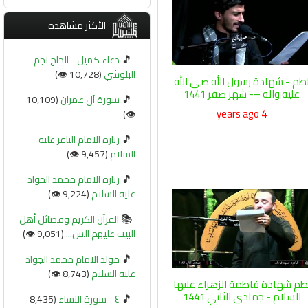
الأكثر مشاهدة
🎵
دعاء كميل - الحاج نجم
البلوشي
(10,728 👁️)
طم - شهادة رسول الله صلى الله
عليه وآله –- شهر صفر 1441
🎵
سورة آل عمران
(10,109
4 years ago
👁️)
🎵
زيارة الامام الباقر عليه
السلام
(9,457 👁️)
🎵
زيارة الامام محمد الجواد
عليه السلام
(9,224 👁️)
📚
القرآن الكريم وفضائل أهل
البيت عليهم الس...
(9,051 👁️)
🎵
مولد الامام محمد الجواد
عليه السلام
(8,743 👁️)
طم شهادة فاطمة الزهراء عليها
السلام - جمادى الثاني 1441
🎵
٤ - سورة النساء
(8,435