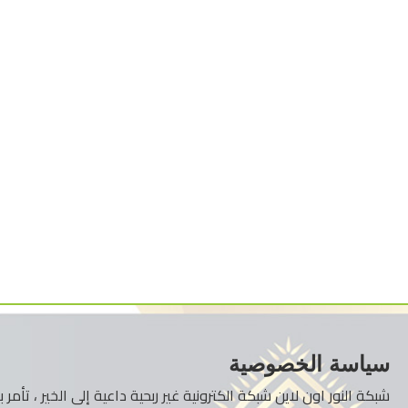
سياسة الخصوصية
شبكة النور اون لاين شبكة الكترونية غير ربحية داعية إلى الخير ، تأم