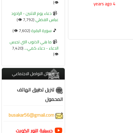
👁️)
4 years ago
📹
دعاء يوم الاثنين - الرادود
عباس الفضلي
(7,792 👁️)
🎵
سورة البقرة
(7,602 👁️)
📹
ما هي الذنوب التي تحبس
الدعاء - دعاء كمي...
(7,420
👁️)
وسائل التواصل الاجتماعي
تنزيل تطبيق الهاتف
المحمول
busakar56@gmail.com
حسينية النور الكويت