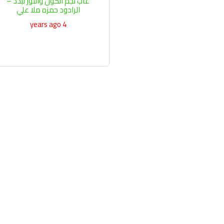
غاب نجم الكون والنور تبدد –
الرادود حمزه ملا علي
4 years ago