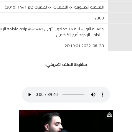
المـكتبة الصــوتيه >> اللطميات >> لطميات عام 1441 (2019)
2300
حسينية النور – ليلة 16 جمادى الأولى 41
– لطم - الرادود أمير الكاظمي
2022-06-28 20:19:01
مشاركة الملف التعريفي: