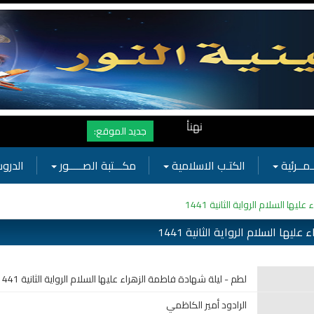
نهنأ المتابعين لموفع النور بوصول المشاهدات الى الرقم القياسي 11 مليون مشاهدة خلال فترة قصيرة وهذا كله بجهودكم واهتمامك
جديد الموقع:
ـمــرئية
الكتـب الاسلامية
مكـــتبة الصـــــور
الدروس
ا السلام الرواية الثانية 1441
ها السلام الرواية الثانية 1441
لطم - ليلة شهادة فاطمة الزهراء عليها السلام الرواية الثانية 1441
الرادود أمير الكاظمي