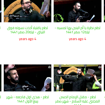
لطم نظرة يا أم البنين بها لمسيه -
لطم ياقتيلا أخذت نسوته فوق
ل
ليلة12 صفر 1441
النياق - ليلة20 صفر 1441
4 years ago
4 years ago
لطم - مقتل الإمام الحسن
لطم - هذي اول فاجعه - شهر
ل
المجتبى عليه السلام - شهر صفر
ربيع الأول 1441