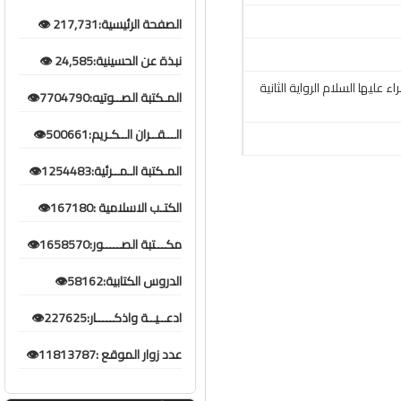
الصفحة الرئيسية:217,731 👁️
نبذة عن الحسينية:24,585 👁️
14–شهادة فاطمة الزهراء عليها السلام الرواية الثانية
المـكتبة الصــوتيه:7704790👁️
الـــقــران الــكـريم:500661👁️
المـكتبة الـمــرئية:1254483👁️
الكتـب الاسلامية :167180👁️
مكـــتبة الصـــــور:1658570👁️
الدروس الكتابية:58162👁️
ادعــيــة واذكـــــار:227625👁️
عدد زوار الموقع :11813787👁️