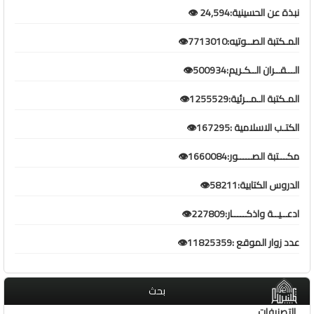
نبذة عن الحسينية:24,594 👁️
المـكتبة الصــوتيه:7713010👁️
الـــقــران الــكـريم:500934👁️
المـكتبة الـمــرئية:1255529👁️
الكتـب الاسلامية :167295👁️
مكـــتبة الصـــــور:1660084👁️
الدروس الكتابية:58211👁️
ادعــيــة واذكـــــار:227809👁️
عدد زوار الموقع :11825359👁️
بحث
التصنيفات