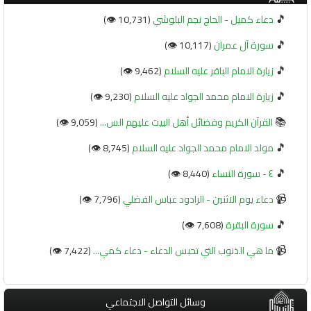
🎵
دعاء كميل - الحاج نجم البلوشي
(10,731 👁️)
🎵
سورة آل عمران
(10,117 👁️)
🎵
زيارة الامام الباقر عليه السلام
(9,462 👁️)
🎵
زيارة الامام محمد الجواد عليه السلام
(9,230 👁️)
📚
القرآن الكريم وفضائل أهل البيت عليهم الس...
(9,059 👁️)
🎵
مولد الامام محمد الجواد عليه السلام
(8,745 👁️)
🎵
٤ - سورة النساء
(8,440 👁️)
📹
دعاء يوم الاثنين - الرادود عباس الفضلي
(7,796 👁️)
🎵
سورة البقرة
(7,608 👁️)
📹
ما هي الذنوب التي تحبس الدعاء - دعاء كمي...
(7,422 👁️)
وسائل التواصل الاجتماعي