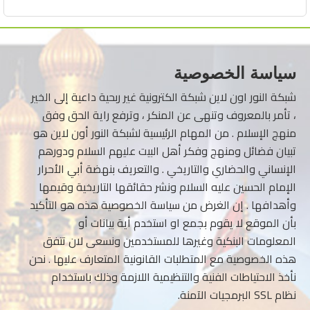
سياسة الخصوصية
شبكة النور اون لاين شبكة الكترونية غير ربحية داعية إلى الخير
، تأمر بالمعروف وتنهى عن المنكر ، وترفع راية الحق وفق
منهج الإسلام . من المهام الرئيسية لشبكة النور أون لاين هو
تبيان فضائل ومنهج وفكر أهل البيت عليهم السلام ودورهم
الإنساني والحضاري والتاريخي . والتعريف بنهضة أبي الأحرار
الإمام الحسين عليه السلام ونشر حقائقها التاريخية وقيمها
وأهدافها . إن الغرض من سياسة الخصوصية هذه هو التأكيد
بأن الموقع لا يقوم بجمع او استخدم أية بيانات أو
المعلومات البنكية وغيرها للمستخدمين ونسعى لان تتفق
هذه الخصوصية مع المتطلبات القانونية المتعارف عليها . نحن
نأخذ الاحتياطات الفنية والتنظيمية اللازمة وذلك باستخدام
نظام SSL البرمجيات الآمنة.