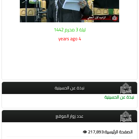
ليلة 3 محرم 1442
4 years ago
نبذة عن الحسينية
نبذة عن الحسينية
عدد زوار الموقع
الصفحة الرئيسية:217,893 👁️