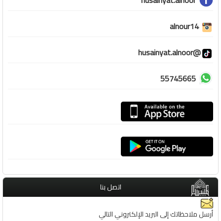
husainyat.alnoor
alnour14
@husainyat.alnoor
55745665
اتصل بنا
أرسل ملاحظاتك إلى البريد الإلكتروني التالي