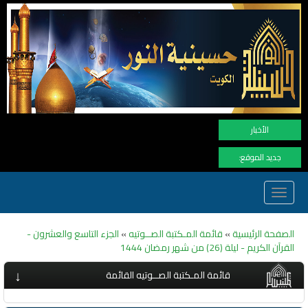
نهنأ المتابعين لم
الأخبار
جديد الموقع:
Toggle
navigation
الصفحة الرئيسية
»
قائمة المـكتبة الصــوتيه
»
الجزء التاسع والعشرون -
القرآن الكريم - ليلة (26) من شهر رمضان 1444
↓
قائمة المـكتبة الصــوتيه القائمة