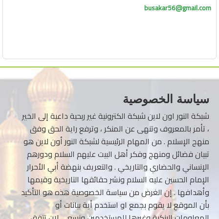
busakar56@gmail.com
سياسة الخصوصية
شبكة النور اون لاين شبكة الكترونية غير ربحية داعية إلى الخير
، تأمر بالمعروف وتنهى عن المنكر ، وترفع راية الحق وفق
منهج الإسلام . من المهام الرئيسية لشبكة النور أون لاين هو
تبيان فضائل ومنهج وفكر أهل البيت عليهم السلام ودورهم
الإنساني والحضاري والتاريخي . والتعريف بنهضة أبي الأحرار
الإمام الحسين عليه السلام ونشر حقائقها التاريخية وقيمها
وأهدافها . إن الغرض من سياسة الخصوصية هذه هو التأكيد
بأن الموقع لا يقوم بجمع او استخدم أية بيانات أو
المعلومات البنكية وغيرها للمستخدمين ونسعى لان تتفق