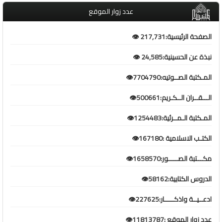
عدد زوار الموقع
الصفحة الرئيسية:217,731 👁️
نبذة عن الحسينية:24,585 👁️
المـكتبة الصــوتيه:7704790👁️
الـــقــران الــكـريم:500661👁️
المـكتبة الـمــرئية:1254483👁️
الكتـب الاسلامية :167180👁️
مكـــتبة الصـــــور:1658570👁️
الدروس الكتابية:58162👁️
ادعــيــة واذكـــــار:227625👁️
عدد زوار الموقع :11813787👁️