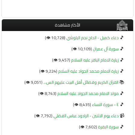
الأكثر مشاهدة
🎵
دعاء كميل - الحاج نجم البلوشي
(10,728 👁️)
🎵
سورة آل عمران
(10,109 👁️)
🎵
زيارة الامام الباقر عليه السلام
(9,457 👁️)
🎵
زيارة الامام محمد الجواد عليه السلام
(9,224 👁️)
📚
القرآن الكريم وفضائل أهل البيت عليهم الس...
(9,051 👁️)
🎵
مولد الامام محمد الجواد عليه السلام
(8,743 👁️)
🎵
٤ - سورة النساء
(8,435 👁️)
📹
دعاء يوم الاثنين - الرادود عباس الفضلي
(7,792 👁️)
🎵
سورة البقرة
(7,602 👁️)