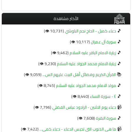
الأكثر مشاهدة
🎵
دعاء كميل - الحاج نجم البلوشي
(10,731 👁️)
🎵
سورة آل عمران
(10,117 👁️)
🎵
زيارة الامام الباقر عليه السلام
(9,462 👁️)
🎵
زيارة الامام محمد الجواد عليه السلام
(9,230 👁️)
📚
القرآن الكريم وفضائل أهل البيت عليهم الس...
(9,059 👁️)
🎵
مولد الامام محمد الجواد عليه السلام
(8,745 👁️)
🎵
٤ - سورة النساء
(8,440 👁️)
📹
دعاء يوم الاثنين - الرادود عباس الفضلي
(7,796 👁️)
🎵
سورة البقرة
(7,608 👁️)
📹
ما هي الذنوب التي تحبس الدعاء - دعاء كمي...
(7,422 👁️)