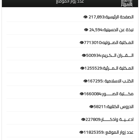
عدد زوار الموقع
الصفحة الرئيسية:217,893 👁️
نبذة عن الحسينية:24,594 👁️
المـكتبة الصــوتيه:7713010👁️
الـــقــران الــكـريم:500934👁️
المـكتبة الـمــرئية:1255529👁️
الكتـب الاسلامية :167295👁️
مكـــتبة الصـــــور:1660084👁️
الدروس الكتابية:58211👁️
ادعــيــة واذكـــــار:227809👁️
عدد زوار الموقع :11825359👁️