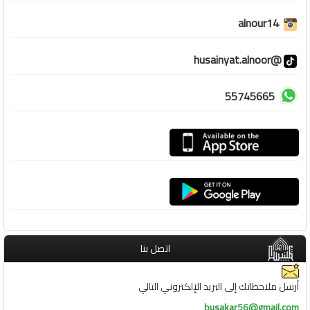
alnour14
@husainyat.alnoor
55745665
اتصل بنا
أرسل ملاحظاتك إلى البريد الإلكتروني التالي
busakar56@gmail.com