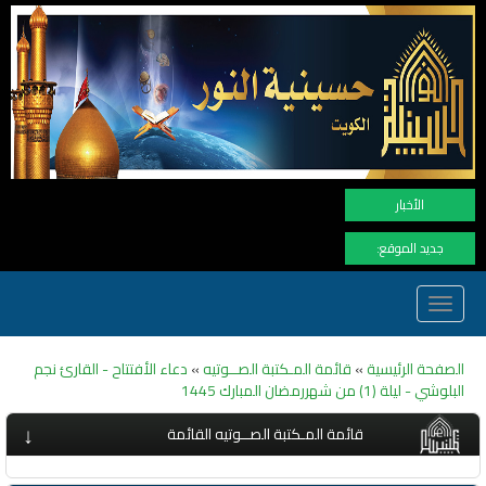
نهنأ المتا
الأخبار
جديد الموقع:
Toggle
navigation
الصفحة الرئيسية
»
قائمة المـكتبة الصــوتيه
»
دعاء الأفتتاح - القارئ نجم
البلوشي - ليلة (1) من شهررمضان المبارك 1445
↓
قائمة المـكتبة الصــوتيه القائمة