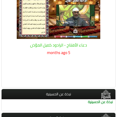
دعاء الأفتتاح - الرادود كميل المؤذن
5 months ago
نبذة عن الحسينية
نبذة عن الحسينية