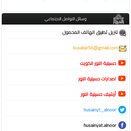
وسائل التواصل الاجتماعي
تنزيل تطبيق الهاتف المحمول
busakar56@gmail.com
حسينية النور الكويت
اصدارات حسينية النور
أرشيف حسينية النور
husainyt_alnoor
husainyat.alnoor