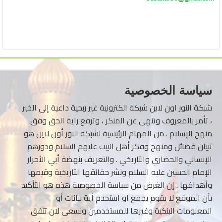
سياسة الخصوصية
شبكة النور اون لاين شبكة الكترونية غير ربحية داعية إلى الخير
، تأمر بالمعروف وتنهى عن المنكر ، وترفع راية الحق وفق
منهج الإسلام . من المهام الرئيسية لشبكة النور أون لاين هو
تبيان فضائل ومنهج وفكر أهل البيت عليهم السلام ودورهم
الإنساني والحضاري والتاريخي . والتعريف بنهضة أبي الأحرار
الإمام الحسين عليه السلام ونشر حقائقها التاريخية وقيمها
وأهدافها . إن الغرض من سياسة الخصوصية هذه هو التأكيد
بأن الموقع لا يقوم بجمع او استخدم أية بيانات أو
المعلومات البنكية وغيرها للمستخدمين ونسعى لان تتفق