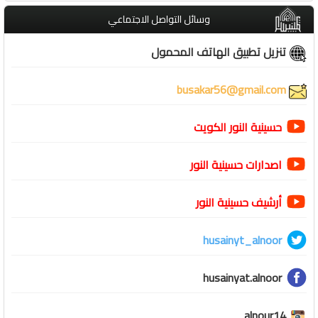
وسائل التواصل الاجتماعي
تنزيل تطبيق الهاتف المحمول
busakar56@gmail.com
حسينية النور الكويت
اصدارات حسينية النور
أرشيف حسينية النور
husainyt_alnoor
husainyat.alnoor
alnour14