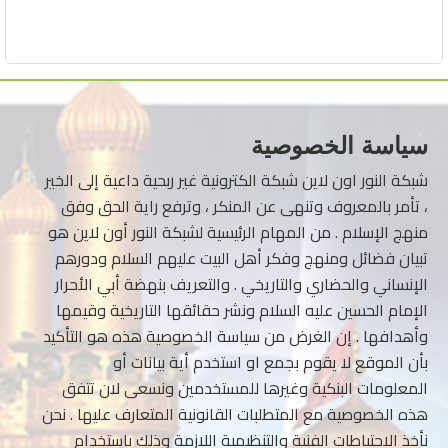
سياسة الخصوصية
شبكة النور اون لاين شبكة الكترونية غير ربحية داعية إلى الخير
، تأمر بالمعروف وتنهى عن المنكر ، وترفع راية الحق وفق
منهج الإسلام . من المهام الرئيسية لشبكة النور أون لاين هو
تبيان فضائل ومنهج وفكر أهل البيت عليهم السلام ودورهم
الإنساني والحضاري والتاريخي . والتعريف بنهضة أبي الأحرار
الإمام الحسين عليه السلام ونشر حقائقها التاريخية وقيمها
وأهدافها . إن الغرض من سياسة الخصوصية هذه هو التأكيد
بأن الموقع لا يقوم بجمع او استخدم أية بيانات أو
المعلومات البنكية وغيرها للمستخدمين ونسعى لان تتفق
هذه الخصوصية مع المتطلبات القانونية المتعارف عليها . نحن
نأخذ الاحتياطات الفنية والتنظيمية اللازمة وذلك باستخدام