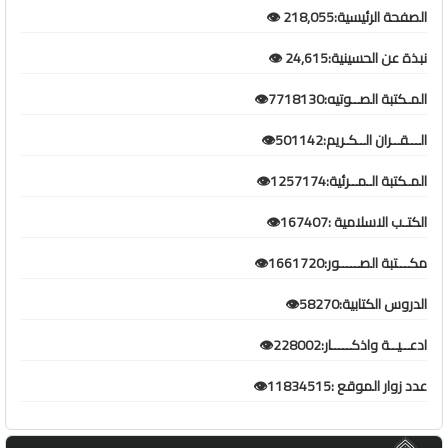
الصفحة الرئيسية:218,055 👁️
نبذة عن الحسينية:24,615 👁️
المـكتبة الصــوتيه:7718130👁️
الـــقــران الــكـريم:501142👁️
المـكتبة الـمــرئية:1257174👁️
الكتـب الاسلامية :167407👁️
مكـــتبة الصـــــور:1661720👁️
الدروس الكتابية:58270👁️
ادعــيــة واذكـــــار:228002👁️
عدد زوار الموقع :11834515👁️