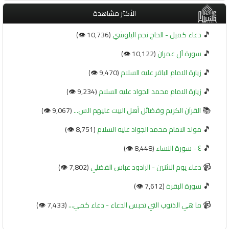
الأكثر مشاهدة
🎵
دعاء كميل - الحاج نجم البلوشي
(10,736 👁️)
🎵
سورة آل عمران
(10,122 👁️)
🎵
زيارة الامام الباقر عليه السلام
(9,470 👁️)
🎵
زيارة الامام محمد الجواد عليه السلام
(9,234 👁️)
📚
القرآن الكريم وفضائل أهل البيت عليهم الس...
(9,067 👁️)
🎵
مولد الامام محمد الجواد عليه السلام
(8,751 👁️)
🎵
٤ - سورة النساء
(8,448 👁️)
📹
دعاء يوم الاثنين - الرادود عباس الفضلي
(7,802 👁️)
🎵
سورة البقرة
(7,612 👁️)
📹
ما هي الذنوب التي تحبس الدعاء - دعاء كمي...
(7,433 👁️)