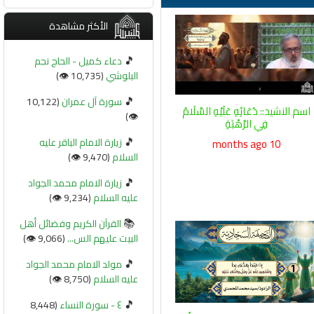
الأكثر مشاهدة
🎵
دعاء كميل - الحاج نجم
البلوشي
(10,735 👁️)
🎵
سورة آل عمران
(10,122
اسم النشيد:: دُعَائِهِ عَلَيْهِ السَّلَامُ
👁️)
فِي الرَّهْبَةِ
🎵
زيارة الامام الباقر عليه
10 months ago
السلام
(9,470 👁️)
🎵
زيارة الامام محمد الجواد
عليه السلام
(9,234 👁️)
📚
القرآن الكريم وفضائل أهل
البيت عليهم الس...
(9,066 👁️)
🎵
مولد الامام محمد الجواد
عليه السلام
(8,750 👁️)
🎵
٤ - سورة النساء
(8,448