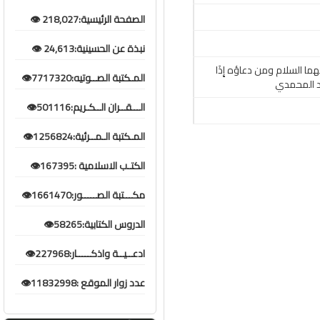
الصفحة الرئيسية:218,027 👁️
نبذة عن الحسينية:24,613 👁️
ما السلام ومن دعاؤه إِذَا
المـكتبة الصــوتيه:7717320👁️
د محمد المحمدي
الـــقــران الــكـريم:501116👁️
المـكتبة الـمــرئية:1256824👁️
الكتـب الاسلامية :167395👁️
مكـــتبة الصـــــور:1661470👁️
الدروس الكتابية:58265👁️
ادعــيــة واذكـــــار:227968👁️
عدد زوار الموقع :11832998👁️