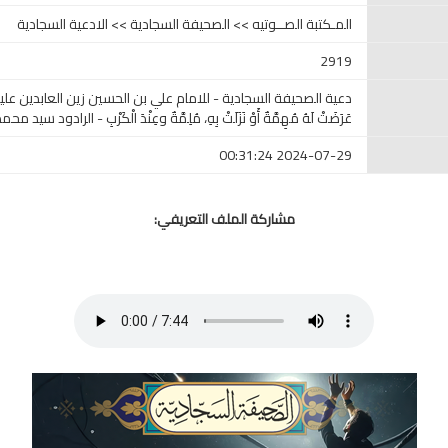
المـكتبة الصــوتيه >> الصحيفة السجادية >> الادعية السجادية
2919
دعية الصحيفة السجادية - للامام علي بن الحسين زين العابدين عليه
عَرَضَتْ لَهُ مُهِمَّةٌ أَوْ نَزَلَتْ بِهِ، مُلِمَّةٌ وعِنْدَ الْكَرْبِ - الرادود سي
2024-07-29 00:31:24
مشاركة الملف التعريفي: