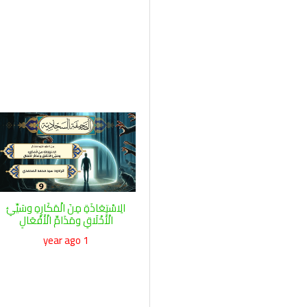
الِاسْتِعَاذَةِ مِنَ الْمَكَارِهِ وسَيِّئِ
الْأَخْلَاقِ ومَذَامِّ الْأَفْعَالِ
1 year ago