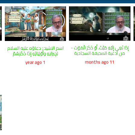
إِذَا نُعِيَ إِلَيْهِ مَيِّتٌ، أَوْ ذَكَرَ الْمَوْتَ -
اسم النشيد:: دعاؤه عليه السلام
من أدعية الصحيفة السجادية
لجِيرَانِهِ وأَوْلِيَائِهِ إِذَا ذَكَرَهُمْ
11 months ago
1 year ago