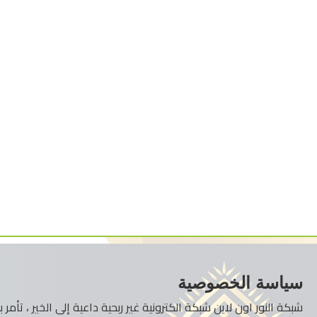
سياسة الخصوصية
شبكة النور اون لاين شبكة الكترونية غير ربحية داعية إلى الخير ، تأم