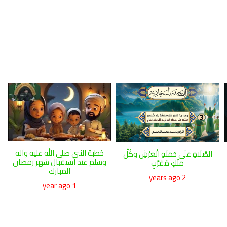
خطبة النبي صلى الله عليه وآله
الصَّلَاةِ عَلَى حَمَلَةِ الْعَرْشِ وكُلِّ
وسلم عند استقبال شهر رمضان
مَلَكٍ مُقَرَّبٍ
المبارك
2 years ago
1 year ago