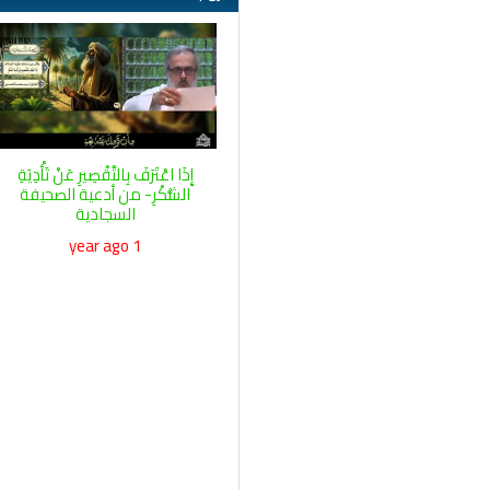
إِذَا اعْتَرَفَ بِالتَّقْصِيرِ عَنْ تَأْدِيَةِ
الشُّكْرِ- من أدعية الصحيفة
السجادية
1 year ago