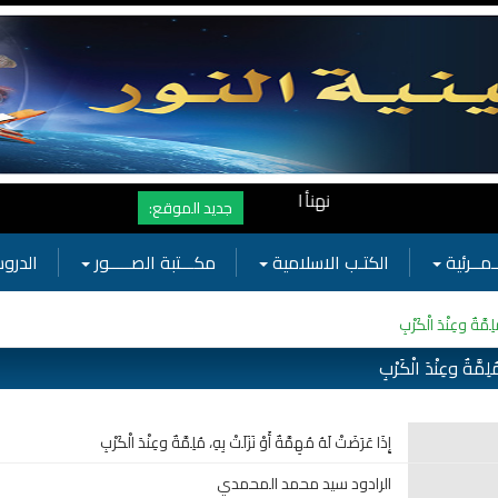
نهنأ المتابعين لموفع النور بوصول المشاهدات الى الرقم القياسي 11 مليون مشاهدة خلال فترة قصيرة وهذا كله بجهودكم واهتمامكم بفعاليات
جديد الموقع:
ـمــرئية
الكتـب الاسلامية
مكـــتبة الصـــــور
الدروس
ُلِمَّةٌ وعِنْدَ الْكَرْبِ
ُلِمَّةٌ وعِنْدَ الْكَرْبِ
إِذَا عَرَضَتْ لَهُ مُهِمَّةٌ أَوْ نَزَلَتْ بِهِ، مُلِمَّةٌ وعِنْدَ الْكَرْبِ
الرادود سيد محمد المحمدي