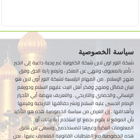
سياسة الخصوصية
شبكة النور اون لاين شبكة الكترونية غير ربحية داعية إلى الخير
، تأمر بالمعروف وتنهى عن المنكر ، وترفع راية الحق وفق
منهج الإسلام . من المهام الرئيسية لشبكة النور أون لاين هو
تبيان فضائل ومنهج وفكر أهل البيت عليهم السلام ودورهم
الإنساني والحضاري والتاريخي . والتعريف بنهضة أبي الأحرار
الإمام الحسين عليه السلام ونشر حقائقها التاريخية وقيمها
وأهدافها . إن الغرض من سياسة الخصوصية هذه هو التأكيد
بأن الموقع لا يقوم بجمع او استخدم أية بيانات أو
المعلومات البنكية وغيرها للمستخدمين ونسعى لان تتفق
هذه الخصوصية مع المتطلبات القانونية المتعارف عليها . نحن