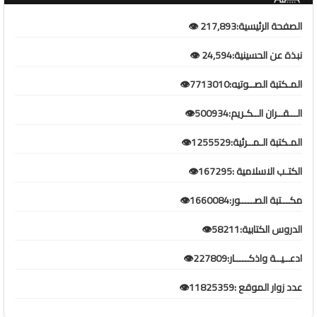
الصفحة الرئيسية:217,893 👁️
نبذة عن الحسينية:24,594 👁️
المـكتبة الصــوتيه:7713010👁️
الـــقــران الــكـريم:500934👁️
المـكتبة الـمــرئية:1255529👁️
الكتـب الاسلامية :167295👁️
مكـــتبة الصـــــور:1660084👁️
الدروس الكتابية:58211👁️
ادعــيــة واذكـــــار:227809👁️
عدد زوار الموقع :11825359👁️