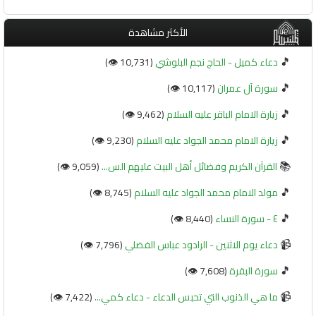
الأكثر مشاهدة
🎵
دعاء كميل - الحاج نجم البلوشي
(10,731 👁️)
🎵
سورة آل عمران
(10,117 👁️)
🎵
زيارة الامام الباقر عليه السلام
(9,462 👁️)
🎵
زيارة الامام محمد الجواد عليه السلام
(9,230 👁️)
📚
القرآن الكريم وفضائل أهل البيت عليهم الس...
(9,059 👁️)
🎵
مولد الامام محمد الجواد عليه السلام
(8,745 👁️)
🎵
٤ - سورة النساء
(8,440 👁️)
📹
دعاء يوم الاثنين - الرادود عباس الفضلي
(7,796 👁️)
🎵
سورة البقرة
(7,608 👁️)
📹
ما هي الذنوب التي تحبس الدعاء - دعاء كمي...
(7,422 👁️)