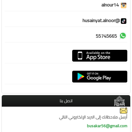
alnour14
@husainyat.alnoor
55745665
اتصل بنا
أرسل ملاحظاتك إلى البريد الإلكتروني التالي
busakar56@gmail.com