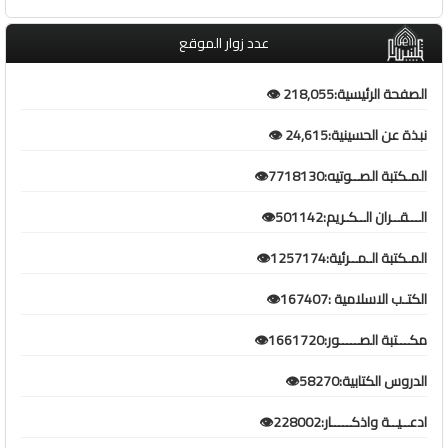
عدد زوار الموقع
الصفحة الرئيسية:218,055 👁️
نبذة عن الحسينية:24,615 👁️
المـكتبة الصــوتيه:7718130👁️
الـــقــران الــكـريم:501142👁️
المـكتبة الـمــرئية:1257174👁️
الكتـب الاسلامية :167407👁️
مكـــتبة الصـــــور:1661720👁️
الدروس الكتابية:58270👁️
ادعــيــة واذكـــــار:228002👁️