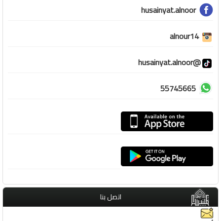
husainyat.alnoor
alnour14
@husainyat.alnoor
55745665
اتصل بنا