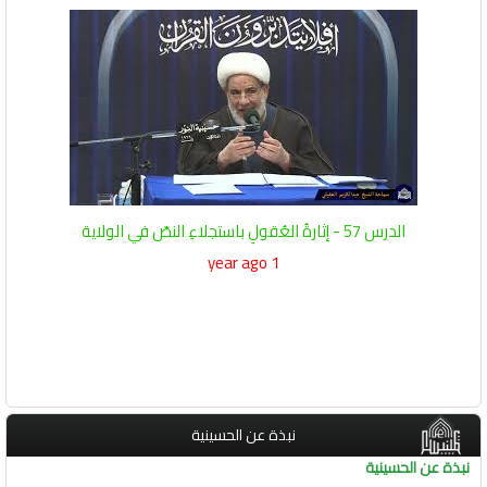
الدرس 57 - إثارةُ العُقولِ باستجلاءِ النصّ في الولاية
1 year ago
نبذة عن الحسينية
نبذة عن الحسينية