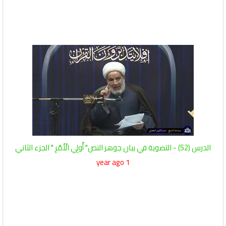
الدرس (52) - التضوية في بيان جوهر النص" أُولِي الْأَمْرِ " الجزء الثاني
1 year ago