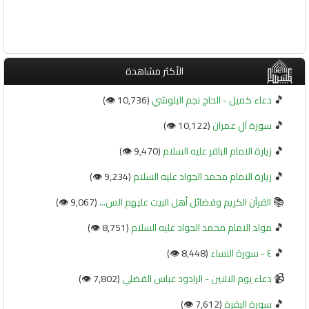
الأكثر مشاهدة
🎵
دعاء كميل - الحاج نجم البلوشي
(10,736 👁️)
🎵
سورة آل عمران
(10,122 👁️)
🎵
زيارة الامام الباقر عليه السلام
(9,470 👁️)
🎵
زيارة الامام محمد الجواد عليه السلام
(9,234 👁️)
📚
القرآن الكريم وفضائل أهل البيت عليهم الس...
(9,067 👁️)
🎵
مولد الامام محمد الجواد عليه السلام
(8,751 👁️)
🎵
٤ - سورة النساء
(8,448 👁️)
📹
دعاء يوم الاثنين - الرادود عباس الفضلي
(7,802 👁️)
🎵
سورة البقرة
(7,612 👁️)