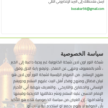
أرسل ملاحظاتك إلى البريد الإلكتروني التالي
busakar56@gmail.com
سياسة الخصوصية
شبكة النور اون لاين شبكة الكترونية غير ربحية داعية إلى الخير
، تأمر بالمعروف وتنهى عن المنكر ، وترفع راية الحق وفق
منهج الإسلام . من المهام الرئيسية لشبكة النور أون لاين هو
تبيان فضائل ومنهج وفكر أهل البيت عليهم السلام ودورهم
الإنساني والحضاري والتاريخي . والتعريف بنهضة أبي الأحرار
الإمام الحسين عليه السلام ونشر حقائقها التاريخية وقيمها
وأهدافها . إن الغرض من سياسة الخصوصية هذه هو التأكيد
بأن الموقع لا يقوم بجمع او استخدم أية بيانات أو