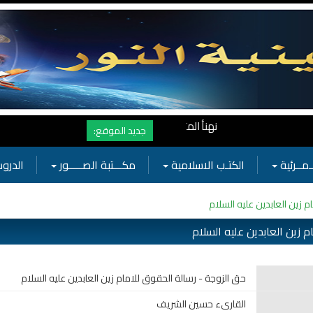
نهنأ المتابعين لموفع النور بوصول المشاهدات الى الرقم القياسي 11 مليون مشاهدة خلال فترة قصيرة وهذا كله بجهودكم واهتمامكم بفعاليات الحس
جديد الموقع:
ـمــرئية
الكتـب الاسلامية
مكـــتبة الصـــــور
الدروس
 زين العابدين عليه السلام
 زين العابدين عليه السلام
حق الزوجة - رسالة الحقوق للامام زين العابدين عليه السلام
القارىء حسين الشريف