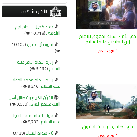
الأكثر مشاهدة
🎵
دعاء كميل - الحاج نجم
البلوشي
(10,718 👁️)
حق الأم - رسالة الحقوق للامام
زين العابدين عليه السلام
🎵
سورة آل عمران
(10,102
1 year ago
👁️)
🎵
زيارة الامام الباقر عليه
السلام
(9,452 👁️)
🎵
زيارة الامام محمد الجواد
عليه السلام
(9,216 👁️)
📚
القرآن الكريم وفضائل أهل
البيت عليهم الس...
(9,039 👁️)
🎵
مولد الامام محمد الجواد
عليه السلام
(8,733 👁️)
حق الصاحب - رسالة الحقوق
🎵
٤ - سورة النساء
(8,429
1 year ago