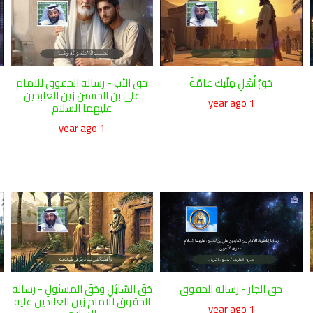
حَقُّ أَهْلِ مِلَّتِكَ عَامَّةً
حق الأب - رسالة الحقوق للامام
علي بن الحسين زين العابدين
1 year ago
عليهما السلام
1 year ago
حق الجار - رسالة الحقوق
حَقّ السَّائِلِ وحَقّ المَسئولِ - رسالة
الحقوق للامام زين العابدين عليه
1 year ago