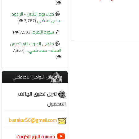
👁️)
📹
دعاء يوم الاثنين - الرادود
عباس الفضلي
(7,787 👁️)
🎵
سورة البقرة
(7,593 👁️)
📹
ما هي الذنوب التي تحبس
الدعاء - دعاء كمي...
(7,367
👁️)
وسائل التواصل الاجتماعي
تنزيل تطبيق الهاتف
المحمول
busakar56@gmail.com
حسينية النور الكويت