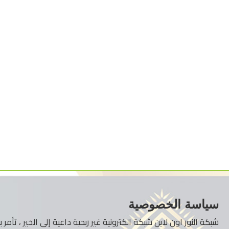
سياسة الخصوصية
شبكة النور اون لاين شبكة الكترونية غير ربحية داعية إلى الخير ، تأم