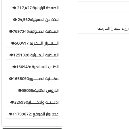
الصفحة الرئيسية:217,427 👁️
نبذة عن الحسينية:24,562 👁️
لقارىء حسين الشريف
المـكتبة الصــوتيه:7697245👁️
الـــقــران الــكـريم:500417👁️
المـكتبة الـمــرئية:1251926👁️
الكتـب الاسلامية :166949👁️
مكـــتبة الصـــــور:1656090👁️
الدروس الكتابية:58066👁️
ادعــيــة واذكـــــار:226990👁️
عدد زوار الموقع :11799672👁️