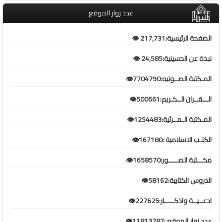
عدد زوار الموقع
الصفحة الرئيسية:217,731 👁️
نبذة عن الحسينية:24,585 👁️
المـكتبة الصــوتيه:7704790👁️
الـــقــران الــكـريم:500661👁️
المـكتبة الـمــرئية:1254483👁️
الكتـب الاسلامية :167180👁️
مكـــتبة الصـــــور:1658570👁️
الدروس الكتابية:58162👁️
ادعــيــة واذكـــــار:227625👁️
عدد زوار الموقع :11813787👁️