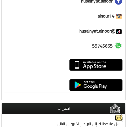
husainyat.alnoor
alnour14
@husainyat.alnoor
55745665
اتصل بنا
أرسل ملاحظاتك إلى البريد الإلكتروني التالي