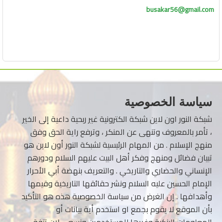
busakar56@gmail.com
سياسة الخصوصية
شبكة النور اون لاين شبكة الكترونية غير ربحية داعية إلى الخير
، تأمر بالمعروف وتنهى عن المنكر ، وترفع راية الحق وفق
منهج الإسلام . من المهام الرئيسية لشبكة النور أون لاين هو
تبيان فضائل ومنهج وفكر أهل البيت عليهم السلام ودورهم
الإنساني والحضاري والتاريخي . والتعريف بنهضة أبي الأحرار
الإمام الحسين عليه السلام ونشر حقائقها التاريخية وقيمها
وأهدافها . إن الغرض من سياسة الخصوصية هذه هو التأكيد
بأن الموقع لا يقوم بجمع او استخدم أية بيانات أو