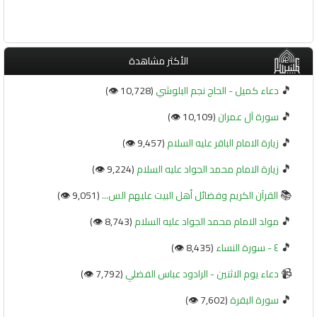
الأكثر مشاهدة
🎵
دعاء كميل - الحاج نجم البلوشي
(10,728 👁️)
🎵
سورة آل عمران
(10,109 👁️)
🎵
زيارة الامام الباقر عليه السلام
(9,457 👁️)
🎵
زيارة الامام محمد الجواد عليه السلام
(9,224 👁️)
📚
القرآن الكريم وفضائل أهل البيت عليهم الس...
(9,051 👁️)
🎵
مولد الامام محمد الجواد عليه السلام
(8,743 👁️)
🎵
٤ - سورة النساء
(8,435 👁️)
📹
دعاء يوم الاثنين - الرادود عباس الفضلي
(7,792 👁️)
🎵
سورة البقرة
(7,602 👁️)